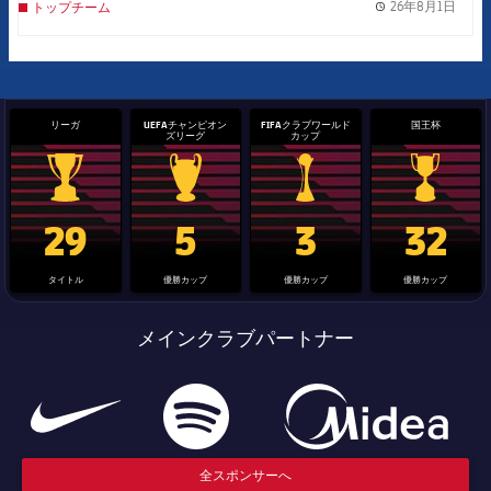
26年8月1日
トップチーム
label.
リーガ
UEFAチャンピオン
FIFAクラブワールド
国王杯
ズリーグ
カップ
La Liga trophy
Champions League trophy
label.aria.clubworldcup
国王杯
29
5
3
32
タイトル
優勝カップ
優勝カップ
優勝カップ
メインクラブパートナー
全スポンサーへ