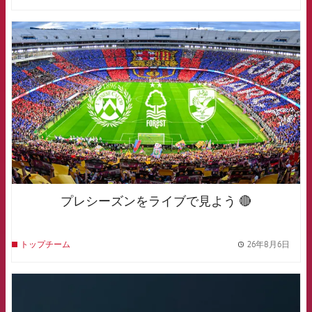
FCB Barcelona badge
プレシーズンをライブで見よう 🔴
26年8月6日
トップチーム
label.
FCB Barcelona badge