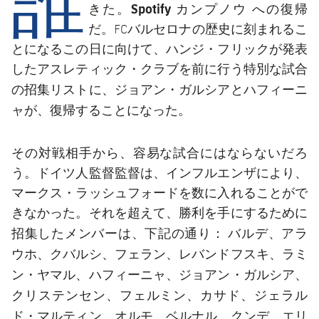
結果
スケジュール
Spotify カンプノウ
きた。
への復帰
だ。FCバルセロナの歴史に刻まれるこ
順位表
チケット
とになるこの日に向けて、ハンジ・フリックが発表
したアスレティック・クラブを前に行う特別な試合
結果
ジョアン・ガルシアとハフィーニ
の招集リストに、
ャ
が、復帰することになった。
順位表
その対戦相手から、容易な試合にはならないだろ
う。ドイツ人監督監督は、インフルエンザにより、
マークス・ラッシュフォードを数に入れることがで
きなかった。それを超えて、勝利を手にするために
バルデ、アラ
招集したメンバーは、下記の通り：
ウホ、クバルシ、フェラン、レバンドフスキ、ラミ
ン・ヤマル、ハフィーニャ、ジョアン・ガルシア、
クリステンセン、フェルミン、カサド、ジェラル
ド・マルティン、オルモ、ベルナル、クンデ、エリ