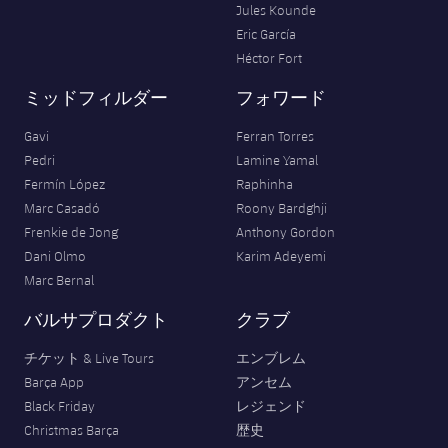
Jules Kounde
Eric García
Héctor Fort
ミッドフィルダー
フォワード
Gavi
Ferran Torres
Pedri
Lamine Yamal
Fermín López
Raphinha
Marc Casadó
Roony Bardghji
Frenkie de Jong
Anthony Gordon
Dani Olmo
Karim Adeyemi
Marc Bernal
バルサプロダクト
クラブ
チケット & Live Tours
エンブレム
Barça App
アンセム
Black Friday
レジェンド
Christmas Barça
歴史