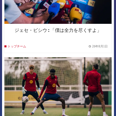
ジェセ・ビシウ : 「僕は全力を尽くすよ」
26年8月1日
トップチーム
label.
FCB Barcelona badge