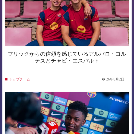
フリックからの信頼を感じているアルバロ・コル
テスとチャビ・エスパルト
26年8月2日
トップチーム
label.
FCB Barcelona badge