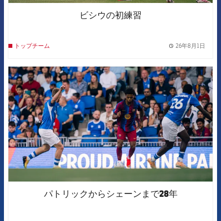
ビシウの初練習
26年8月1日
トップチーム
label.
FCB Barcelona badge
パトリックからシェーンまで28年