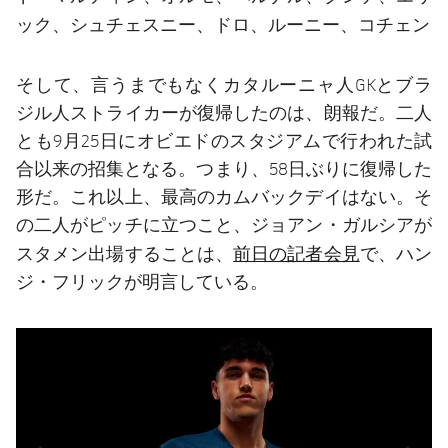
ック、シュチェスニー、ドロ、ルーニー、コチェン
そして、言うまでもなくカタルーニャ人GKとブラ
ジル人ストライカーが復帰したのは、朗報だ。二人
とも9月25日にオビエドのスタジアムで行われた試
合以来の招集となる。つまり、58日ぶりに復帰した
形だ。これ以上、最高のカムバックデイはない。そ
の二人がピッチに立つこと、ジョアン・ガルシアが
前日の記者会見
スタメン出場することは、
で、ハン
ジ・フリックが明言している。
前
label.aria.chevronleft
次
label.aria.