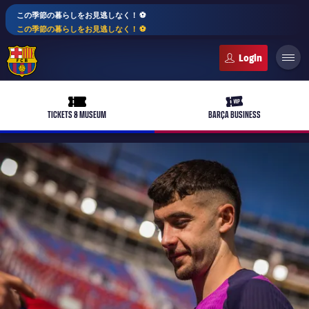
この季節の暮らしをお見逃しなく！ ⚽️
この季節の暮らしをお見逃しなく！ ⚽️
FC Barcelona club badge
ticket-full
ticket-vip
TICKETS & MUSEUM
BARÇA BUSINESS
PLUSICON
LABEL.ARIA.PLUS
トップチーム
plusicon
label.aria.plus
女子サッカー
plusicon
label.aria.plus
バルサアカデミー
plusicon
label.aria.plus
スケジュール
バルサAtlètic
plusicon
label.aria.plus
10年毎