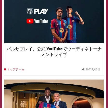
バルサプレイ、公式 YouTubeでウーディネトーナ
メントライブ
26年8月6日
トップチーム
label.
FCB Barcelona badge