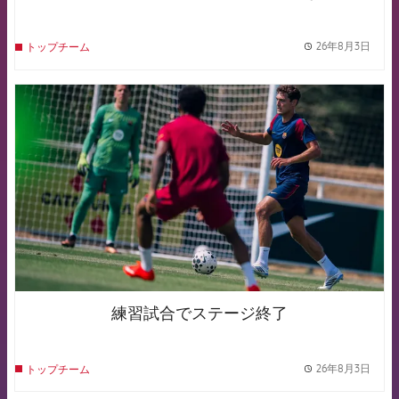
26年8月3日
トップチーム
label.
FCB Barcelona badge
練習試合でステージ終了
26年8月3日
トップチーム
label.