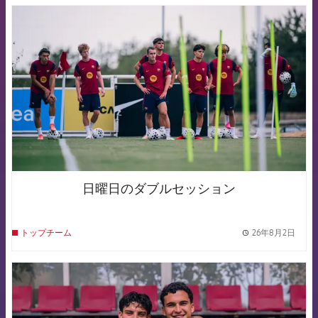
FCB Barcelona badge
日曜日のダブルセッション
26年8月2日
トップチーム
label.
FCB Barcelona badge