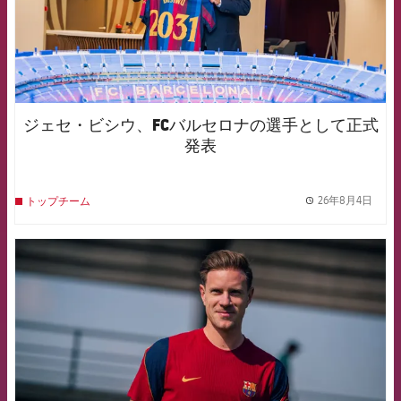
ジェセ・ビシウ、FCバルセロナの選手として正式
発表
26年8月4日
トップチーム
label.
FCB Barcelona badge