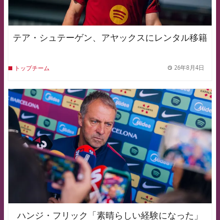
テア・シュテーゲン、アヤックスにレンタル移籍
26年8月4日
トップチーム
label.
FCB Barcelona badge
ハンジ・フリック「素晴らしい経験になった」