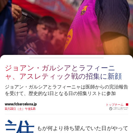
チケット
スケジュール
PLUSICON
LABEL.ARIA.PLUS
会長
plusicon
label.aria.plus
結果
チケット
トップチーム
plusicon
label.aria.plus
レジェンド
プレスパス
順位表
結果
スケジュール
PLUSICON
LABEL.ARIA.PLUS
監督
Facilities
順位表
チケット
トップチーム
plusicon
label.aria.plus
ジョアン・ガルシアとラフィーニ
結果
スケジュール
ャ、アスレティック戦の招集に新顔
PLUSICON
LABEL.ARIA.PLUS
順位表
チケット
ジョアン・ガルシアとラフィーニャは医師からの完治報告
トップチーム
plusicon
label.aria.plus
を受けて、歴史的な1日となる日の招集リストに参加
結果
スケジュール
www.fcbarcelona.jp
トップチーム
PLUSICON
LABEL.ARIA.PLUS
Published new
11月22日（土）午後1.15
25?11月?22?
誰
順位表
チケット
トップチーム
plusicon
label.aria.plus
もが何より待ち望んでいた日がやって