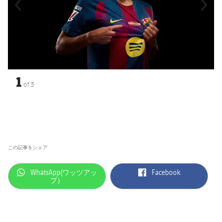
1
of
3
この記事をシェア
label.aria.whatsapp
label.aria.facebook
WhatsApp(ワッツアッ
Facebook
プ）