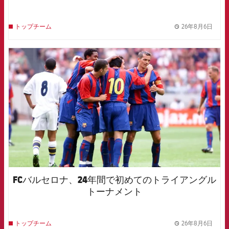
26年8月6日
トップチーム
label.
FCB Barcelona badge
FCバルセロナ、24年間で初めてのトライアングル
トーナメント
26年8月6日
トップチーム
label.