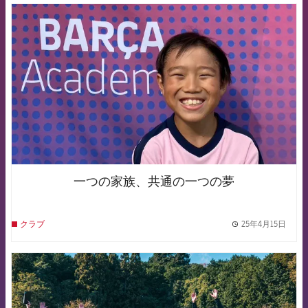
FCB Barcelona badge
一つの家族、共通の一つの夢
25年4月15日
クラブ
label.
FCB Barcelona badge