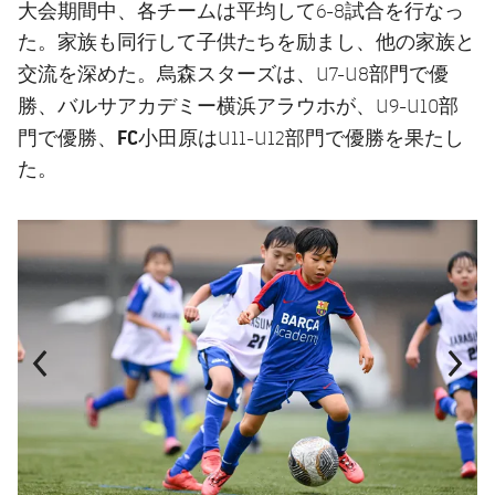
大会期間中、各チームは平均して6-8試合を行なっ
た。家族も同行して子供たちを励まし、他の家族と
烏森スターズ
交流を深めた。
は、U7-U8部門で優
バルサアカデミー横浜アラウホ
勝、
が、U9-U10部
FC小田原
門で優勝、
はU11-U12部門で優勝を果たし
た。
前
label.aria.chevronleft
次
label.aria.