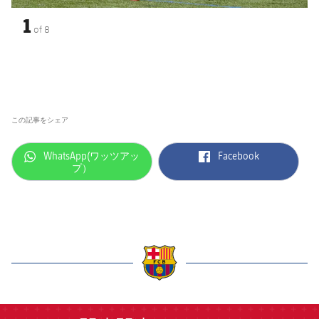
1
of
8
この記事をシェア
label.aria.whatsapp
label.aria.facebook
WhatsApp(ワッツアッ
Facebook
プ）
label.aria.barcelona