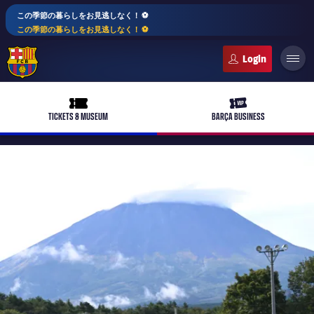
この季節の暮らしをお見逃しなく！ ⚽️
この季節の暮らしをお見逃しなく！ ⚽️
FC Barcelona club badge
ticket-full
ticket-vip
TICKETS & MUSEUM
BARÇA BUSINESS
PLUSICON
LABEL.ARIA.PLUS
トップチーム
plusicon
label.aria.plus
女子サッカー
plusicon
label.aria.plus
バルサアカデミー
plusicon
label.aria.plus
スケジュール
バルサAtlètic
plusicon
label.aria.plus
10年毎