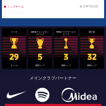
21年7月22日
トップチーム
label.
リーガ
UEFAチャンピオン
FIFAクラブワールド
国王杯
ズリーグ
カップ
La Liga trophy
Champions League trophy
label.aria.clubworldcup
国王杯
29
5
3
32
タイトル
優勝カップ
優勝カップ
優勝カップ
メインクラブパートナー