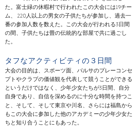
結果
スケジュール
富士緑の休暇村
た。
で行われたこの大会には19チー
ム、 220人以上の男女の子供たちが参加し、過去一
順位表
チケット
番の参加人数を数えた。この大会が行われる3日間
の間、子供たちは畳の伝統的な部屋で共に過ごし
結果
た。
順位表
タフなアクティビティの３日間
大会の目的は、スポーツ面、バルサのプレーコンセ
プトやクラブの価値観を代表して競うことができる
というだけではなく、少年少女たちが3日間、自分
自身であり、自信を深めるのに十分な時間を持つこ
東京や川名、さらには福島
と、そして、そして
から
もこの大会に参加した他のアカデミーの少年少女た
ちと知り合うことにもあった。