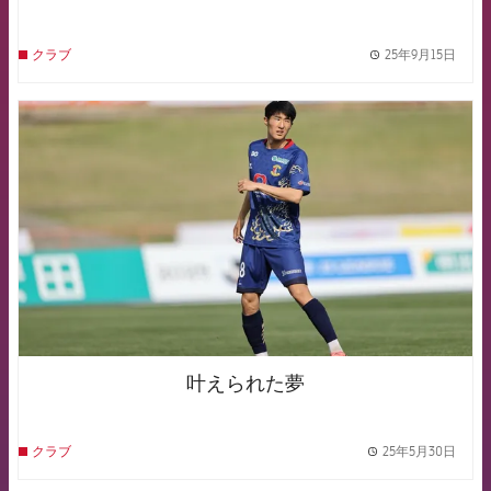
25年9月15日
クラブ
label.
FCB Barcelona badge
叶えられた夢
25年5月30日
クラブ
label.