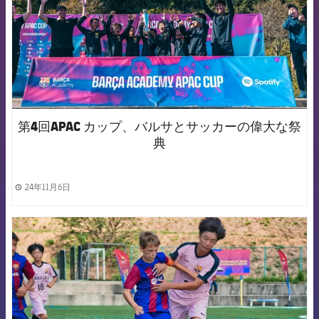
第4回APAC カップ、バルサとサッカーの偉大な祭
典
24年11月6日
label.share.clock
FCB Barcelona badge