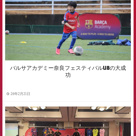
バルサアカデミー奈良フェスティバルU8の大成
功
26年2月21日
label.share.clock
FCB Barcelona badge