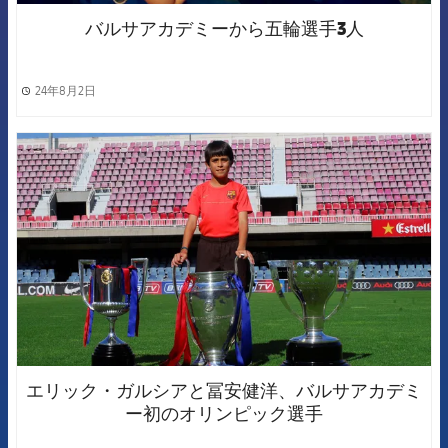
バルサアカデミーから五輪選手3人
24年8月2日
label.share.clock
FCB Barcelona badge
エリック・ガルシアと冨安健洋、バルサアカデミ
ー初のオリンピック選手