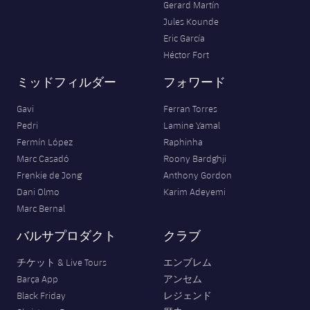
Gerard Martín
Jules Kounde
Eric García
Héctor Fort
ミッドフィルダー
フォワード
Gavi
Ferran Torres
Pedri
Lamine Yamal
Fermín López
Raphinha
Marc Casadó
Roony Bardghji
Frenkie de Jong
Anthony Gordon
Dani Olmo
Karim Adeyemi
Marc Bernal
バルサプロダクト
クラブ
チケット & Live Tours
エンブレム
Barça App
アンセム
Black Friday
レジェンド