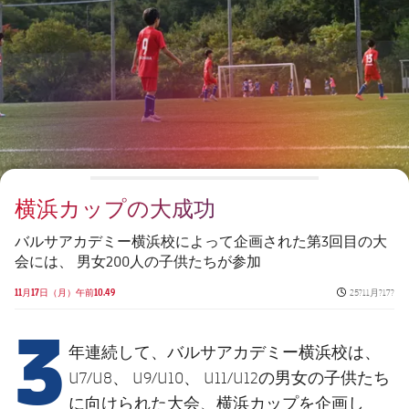
チケット
スケジュール
PLUSICON
LABEL.ARIA.PLUS
会長
plusicon
label.aria.plus
結果
チケット
トップチーム
plusicon
label.aria.plus
レジェンド
プレスパス
順位表
結果
スケジュール
PLUSICON
LABEL.ARIA.PLUS
監督
Facilities
順位表
チケット
トップチーム
plusicon
label.aria.plus
横浜カップの大成功
結果
スケジュール
PLUSICON
LABEL.ARIA.PLUS
バルサアカデミー横浜校によって企画された第3回目の大
順位表
会には、 男女200人の子供たちが参加
チケット
トップチーム
plusicon
label.aria.plus
Published new
11月17日（月）午前10.49
25?11月?17?
結果
3
スケジュール
PLUSICON
LABEL.ARIA.PLUS
年連続して、バルサアカデミー横浜校は、
順位表
チケット
トップチーム
plusicon
label.aria.plus
U7/U8、 U9/U10、 U11/U12の男女の子供たち
に向けられた大会、横浜カップを企画し