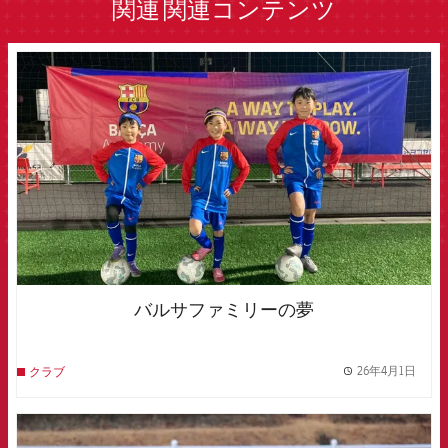
関連
関連コンテンツ
FCB Barcelona badge
バルサファミリーの夢
26年4月1日
クラブ
label.
FCB Barcelona badge