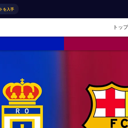
トを入手
トッ