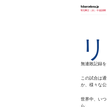
fcbarcelona.jp
9月24日（水）午後2.00
リ
無連敗記録を
この試合は通
か、様々な公
世界中、いつ
ら: