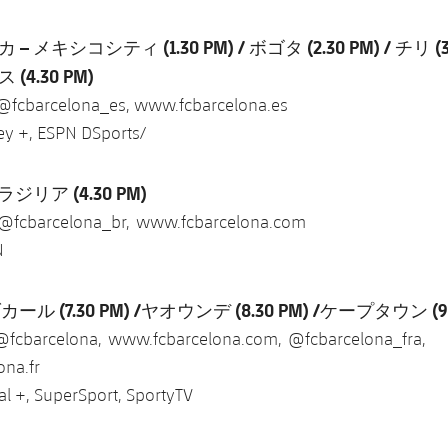
メキシコシティ (1.30 PM) / ボゴタ (2.30 PM) / チリ (3.3
4.30 PM)
 @fcbarcelona_es, www.fcbarcelona.es
ney +, ESPN DSports/
ジリア (4.30 PM)
 @fcbarcelona_br, www.fcbarcelona.com
N
ル (7.30 PM) /ヤオウンデ (8.30 PM) /ケープタウン (9.
 @fcbarcelona, www.fcbarcelona.com, @fcbarcelona_fra,
na.fr
l +, SuperSport, SportyTV