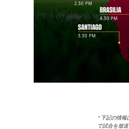
* 下記の情
で試合を放送