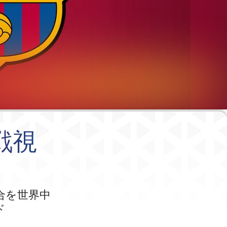
戦視
合を世界中
ド