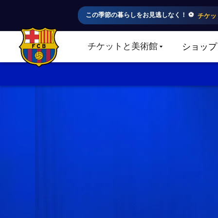
この季節の暮らしをお見逃しなく！ ⚽️
チケッ
チケットと美術館
ショップ
LABEL.SHARE.CARETDOWN
FC Barcelona club badge