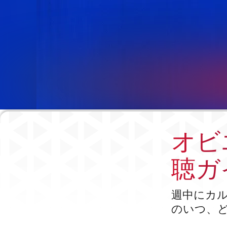
オビ
聴ガ
週中にカ
のいつ、