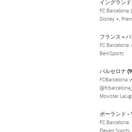
イングランド – 
FC Barcelona:
Disney +, Prem
フランス – パリ 
FC Barcelona:
BeinSports
バルセロナ (9.
FCBarcelona: 
@fcbarcelona
Movistar LaLig
ポーランド - ワ
FC Barcelona:
Eleven Sports,