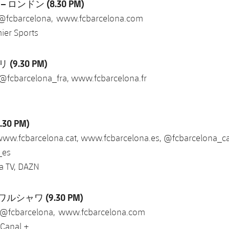
ロンドン (8.30 PM)
 @fcbarcelona, www.fcbarcelona.com
ier Sports
(9.30 PM)
 @fcbarcelona_fra, www.fcbarcelona.fr
30 PM)
www.fcbarcelona.cat, www.fcbarcelona.es, @fcbarcelona_ca
_es
a TV, DAZN
ルシャワ (9.30 PM)
 @fcbarcelona, www.fcbarcelona.com
 Canal +