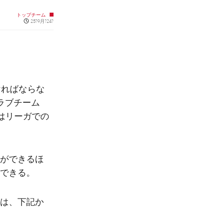
トップチーム
Published news
25?9月?24?
ければならな
ラブチーム
はリーガでの
ができるほ
できる。
は、下記か