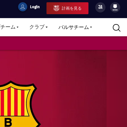
Login
JA
計画を見る
filled-badge
user
Culers
www
プチーム
クラブ
バルサチーム
LABEL.ARIA.CARETDOWN
LABEL.ARIA.CARETDOWN
LABEL.ARIA.CARETDOWN