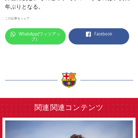
年ぶりとなる。
この記事をシェア
label.aria.whatsapp
label.aria.facebook
WhatsApp(ワッツアッ
Facebook
プ）
label.aria.barcelona
関連
関連コンテンツ
FCB Barcelona badge