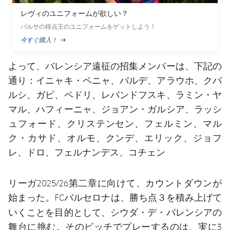
レヴィのユニフォームが欲しい？
バルサの得点王のユニフォームをゲットしよう！
今すぐ購入！
PUBLISHED NEWS
招集
よって、バレンシア遠征の
メンバーは、下記の
通り：イニャキ・ペニャ、バルデ、アラウホ、クバ
ルシ、ガビ、ペドリ、レバンドフスキ、ラミン・ヤ
マル、ハフィーニャ、ジョアン・ガルシア、ラッシ
ュフォード、クリステンセン、フェルミン、マル
ク・カサド、オルモ、クンデ、エリック、ジョフ
レ、ドロ、フェルナンデス、コチェン
リーガ2025/26第二章に向けて、カウントダウンが
始まった。FCバルセロナは、勝ち点３を積み上げて
シウダ・デ・バレンシア
いくことを目的として、
の
舞台に挑む。そのピッチでプレーするのは、実に3