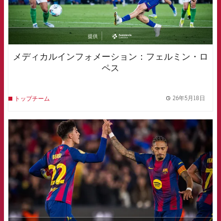
提供
asistencia
メディカルインフォメーション：フェルミン・ロ
ペス
26年5月18日
トップチーム
label.
FCB Barcelona badge