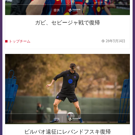
提供
asistencia
ガビ、セビージャ戦で復帰
26年3月14日
トップチーム
label.
FCB Barcelona badge
提供
asistencia
ビルバオ遠征にレバンドフスキ復帰