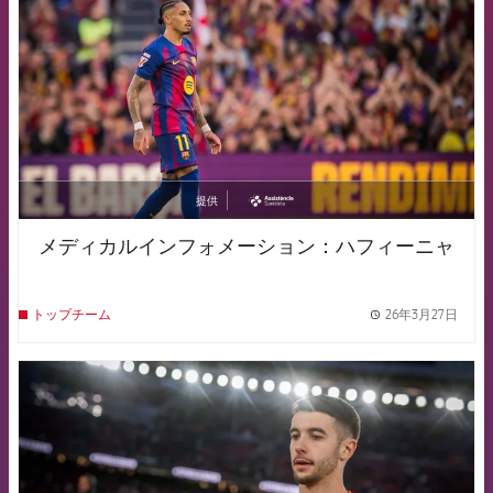
提供
asistencia
メディカルインフォメーション：ハフィーニャ
26年3月27日
トップチーム
label.
FCB Barcelona badge