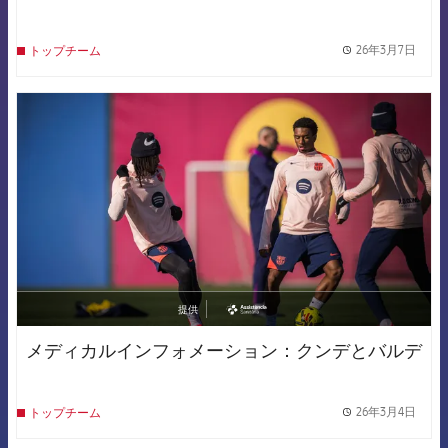
26年3月7日
トップチーム
label.
FCB Barcelona badge
提供
asistencia
メディカルインフォメーション：クンデとバルデ
26年3月4日
トップチーム
label.