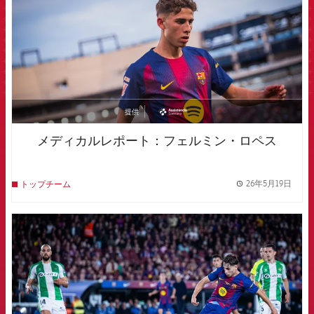
提供
asistencia
メディカルレポート：フェルミン・ロペス
26年5月19日
トップチーム
label.
FCB Barcelona badge