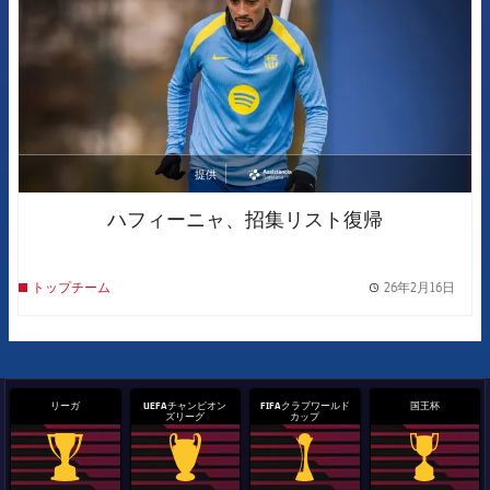
提供
asistencia
ハフィーニャ、招集リスト復帰
26年2月16日
トップチーム
label.
リーガ
UEFAチャンピオン
FIFAクラブワールド
国王杯
ズリーグ
カップ