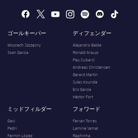
facebook
x
youtube
instagram
spotify
discord
tiktok
ゴールキーパー
ディフェンダー
Wojciech Szczęsny
Alejandro Balde
Joan Garcia
Ronald Araujo
Pau Cubarsí
Andreas Christensen
Gerard Martín
Jules Kounde
Eric García
Héctor Fort
ミッドフィルダー
フォワード
Gavi
Ferran Torres
Pedri
Lamine Yamal
Fermín López
Raphinha