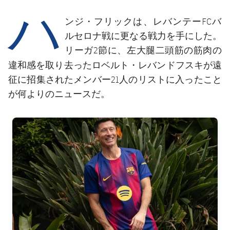
ハ
結果
スケジュール
ンジ・フリックは、レバンテーFCバ
順位表
チケット
ルセロナ戦に更なる戦力を手にした。
リーガ2節に、左大腿二頭筋の筋肉の
結果
ロベルト・レバンドフスキ
違和感を取り去った
が遠
征に招集されたメンバー21人のリストに入ったこと
順位表
が何よりのニュースだ。
FC Barcelona club badge