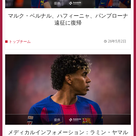
提供
asistencia
マルク・ベルナル、ハフィーニャ、パンプローナ
遠征に復帰
26年5月2日
トップチーム
label.
FCB Barcelona badge
提供
asistencia
メディカルインフォメーション：ラミン・ヤマル