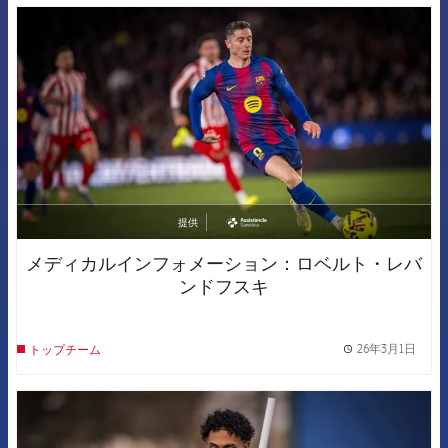
FCB Barcelona badge
提供
asistencia
メディカルインフォメーション：ロベルト・レバ
ンドフスキ
26年3月1日
トップチーム
label.
FCB Barcelona badge