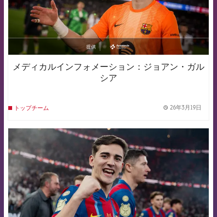
提供
asistencia
メディカルインフォメーション：ジョアン・ガル
シア
26年3月19日
トップチーム
label.
FCB Barcelona badge