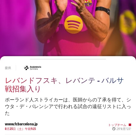
チケット
スケジュール
PLUSICON
LABEL.ARIA.PLUS
会長
plusicon
label.aria.plus
結果
チケット
トップチーム
plusicon
label.aria.plus
レジェンド
プレスパス
順位表
結果
スケジュール
PLUSICON
LABEL.ARIA.PLUS
監督
Facilities
順位表
チケット
トップチーム
plusicon
label.aria.plus
#asistencia
提供
結果
スケジュール
レバンドフスキ、レバンテ - バルサ
PLUSICON
LABEL.ARIA.PLUS
順位表
戦招集入り
チケット
トップチーム
plusicon
label.aria.plus
ポーランド人ストライカーは、医師からの了承を得て、シ
結果
スケジュール
ウタ・デ・バレンシアで行われる試合の遠征リストに入っ
PLUSICON
LABEL.ARIA.PLUS
た
順位表
チケット
トップチーム
www.fcbarcelona.jp
plusicon
label.aria.plus
トップチーム
Published new
8月23日（土）午前9.15
25?8月?23?