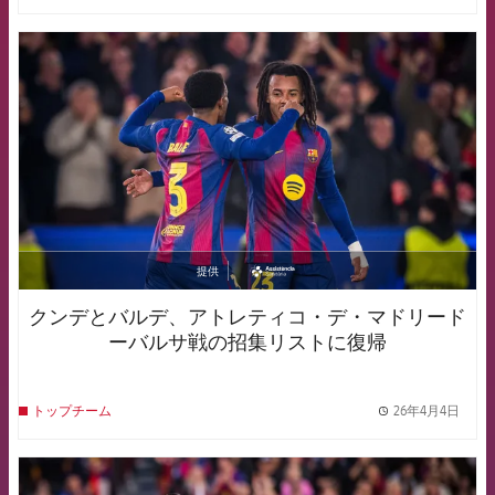
FCB Barcelona badge
提供
asistencia
クンデとバルデ、アトレティコ・デ・マドリード
ーバルサ戦の招集リストに復帰
26年4月4日
トップチーム
label.
FCB Barcelona badge