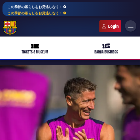
この季節の暮らしをお見逃しなく！ ⚽️
この季節の暮らしをお見逃しなく！ ⚽️
FC Barcelona club badge
ticket-full
ticket-vip
TICKETS & MUSEUM
BARÇA BUSINESS
PLUSICON
LABEL.ARIA.PLUS
トップチーム
plusicon
label.aria.plus
女子サッカー
plusicon
label.aria.plus
バルサアカデミー
plusicon
label.aria.plus
スケジュール
バルサAtlètic
plusicon
label.aria.plus
10年毎