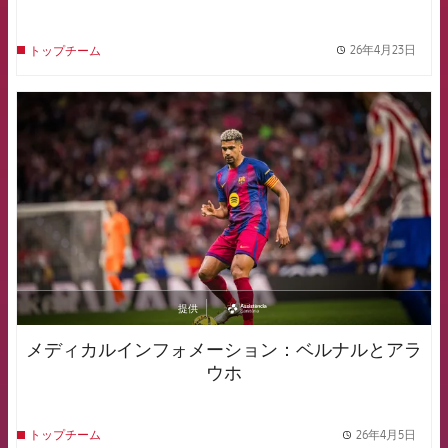
26年4月23日
トップチーム
label.
FCB Barcelona badge
提供
asistencia
メディカルインフォメーション：ベルナルとアラ
ウホ
26年4月5日
トップチーム
label.