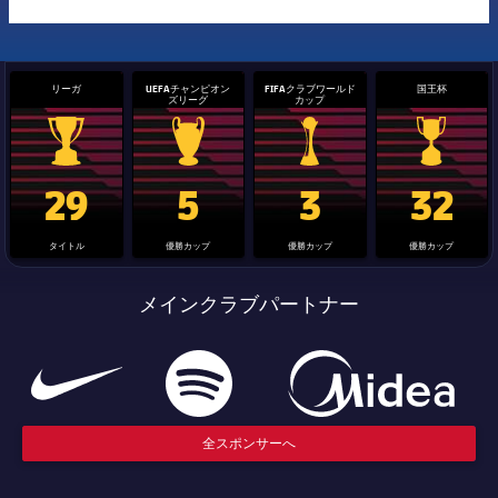
リーガ
UEFAチャンピオン
FIFAクラブワールド
国王杯
ズリーグ
カップ
La Liga trophy
Champions League trophy
label.aria.clubworldcup
国王杯
29
5
3
32
タイトル
優勝カップ
優勝カップ
優勝カップ
メインクラブパートナー
全スポンサーへ