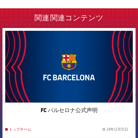
label.aria.barcelona
関連
関連コンテンツ
FCB Barcelona badge
FC バルセロナ公式声明
24年12月31日
トップチーム
label.