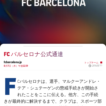
チケット
スケジュール
PLUSICON
LABEL.ARIA.PLUS
会長
plusicon
label.aria.plus
結果
チケット
トップチーム
plusicon
label.aria.plus
レジェンド
プレスパス
順位表
結果
スケジュール
PLUSICON
LABEL.ARIA.PLUS
監督
Facilities
順位表
チケット
トップチーム
plusicon
label.aria.plus
FC バルセロナ公式通達
結果
スケジュール
PLUSICON
LABEL.ARIA.PLUS
fcbarcelona.jp
トップチーム
Published ne
8月7日（木）午後12.59
25?8月?7?
順位表
チケット
トップチーム
F
plusicon
label.aria.plus
結果
Cバルセロナは、選手、マルクーアンドレ・
スケジュール
PLUSICON
LABEL.ARIA.PLUS
テア・シュテーゲンの懲戒手続きが開始さ
順位表
れたことをここに伝える。他方、この手続
チケット
トップチーム
plusicon
label.aria.plus
きが最終的に解決するまで、クラブは、スポーツ部