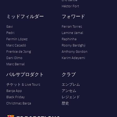
Héctor Fort
ミッドフィルダー
フォワード
Gavi
Ferran Torres
Pedri
Lamine Yamal
Fermín López
Raphinha
Marc Casadó
Roony Bardghji
Frenkie de Jong
Anthony Gordon
Dani Olmo
Karim Adeyemi
Marc Bernal
バルサプロダクト
クラブ
チケット & Live Tours
エンブレム
Barça App
アンセム
Black Friday
レジェンド
Christmas Barça
歴史