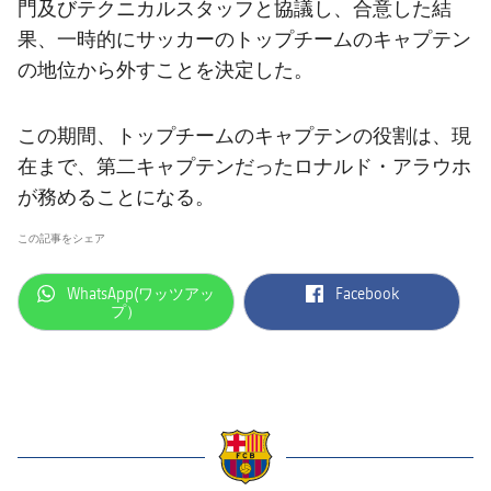
結果
門及びテクニカルスタッフと協議し、合意した結
スケジュール
果、一時的にサッカーのトップチームのキャプテン
順位表
チケット
の地位から外すことを決定した。
結果
この期間、トップチームのキャプテンの役割は、現
在まで、第二キャプテンだったロナルド・アラウホ
順位表
が務めることになる。
この記事をシェア
label.aria.whatsapp
label.aria.facebook
WhatsApp(ワッツアッ
Facebook
プ）