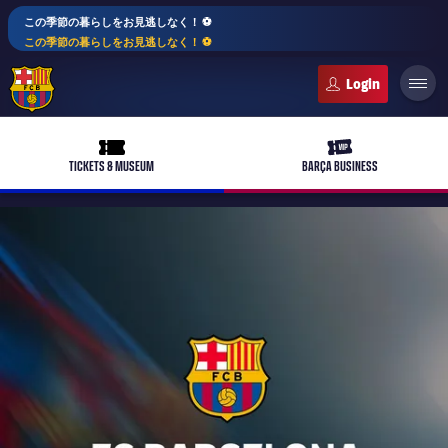
この季節の暮らしをお見逃しなく！ ⚽️
この季節の暮らしをお見逃しなく！ ⚽️
FC Barcelona club badge
ticket-full
ticket-vip
TICKETS & MUSEUM
BARÇA BUSINESS
PLUSICON
LABEL.ARIA.PLUS
トップチーム
plusicon
label.aria.plus
女子サッカー
plusicon
label.aria.plus
バルサアカデミー
plusicon
label.aria.plus
スケジュール
バルサAtlètic
plusicon
label.aria.plus
10年毎