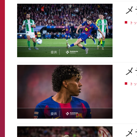
メ
FCB Barcelona badge
トッ
提供
asistencia
メ
FCB Barcelona badge
トッ
提供
asistencia
メ
FCB Barcelona badge