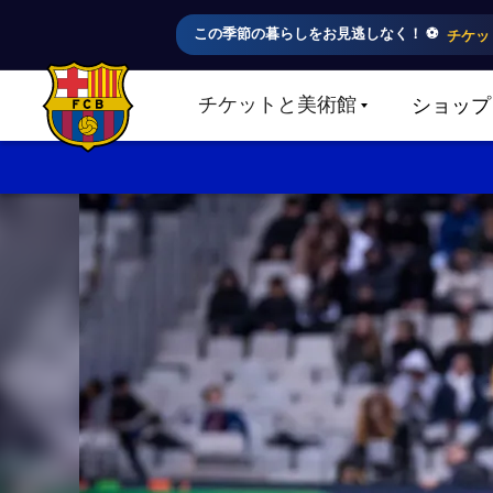
この季節の暮らしをお見逃しなく！ ⚽️
チケッ
チケットと美術館
ショップ
LABEL.SHARE.CARETDOWN
FC Barcelona club badge