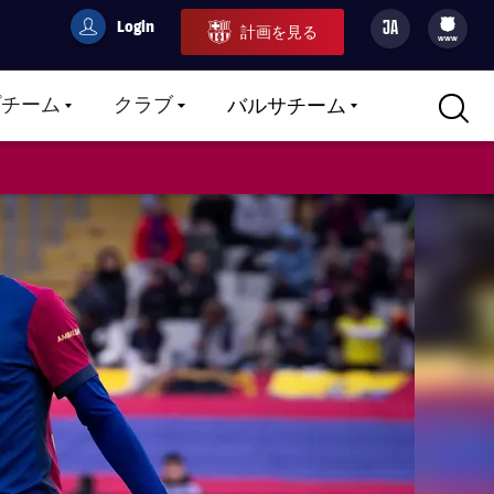
Login
JA
計画を見る
filled-badge
user
Culers
www
プチーム
クラブ
バルサチーム
LABEL.ARIA.CARETDOWN
LABEL.ARIA.CARETDOWN
LABEL.ARIA.CARETDOWN