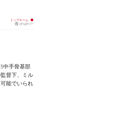
トップチーム
Published news
25?6月?17?
5中手骨基部
の監督下、ミル
集可能でいられ