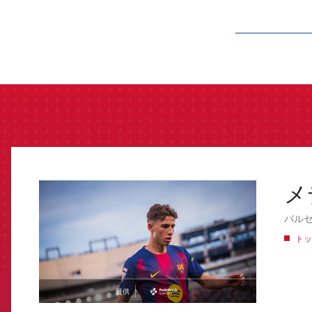
label.aria.barcelon
メ
FCB Barcelona badge
バル
トッ
提供
asistencia