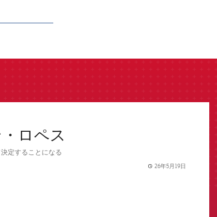
ン・ロペス
て決定することになる
26年5月19日
label.share.