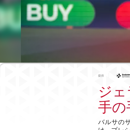
提供
ジェ
手の
バルサの