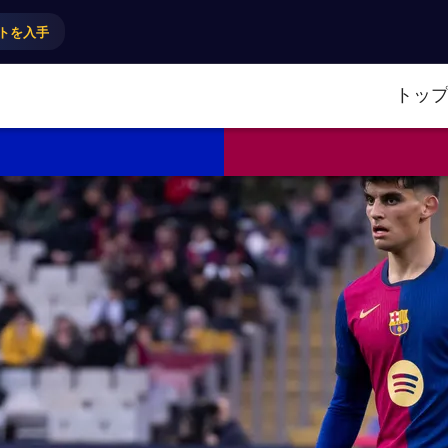
トを入手
トッ