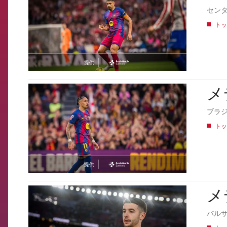
セン
トッ
提供
asistencia
メ
FCB Barcelona badge
ブラ
トッ
提供
asistencia
メ
FCB Barcelona badge
バル