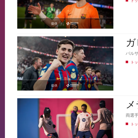
トッ
提供
asistencia
ガ
FCB Barcelona badge
バル
トッ
提供
asistencia
メ
FCB Barcelona badge
両選
トッ