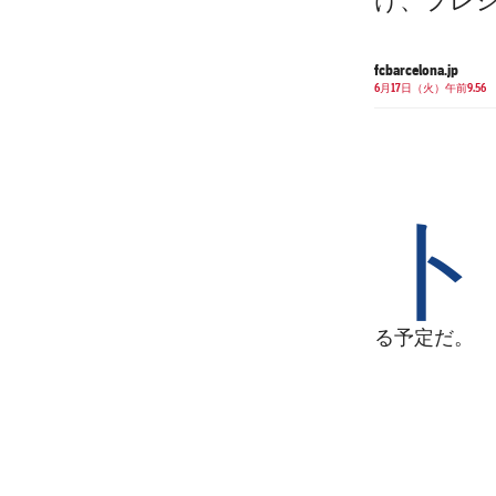
け、プレ
fcbarcelona.jp
6月17日（火）午前9.56
ト
る予定だ。