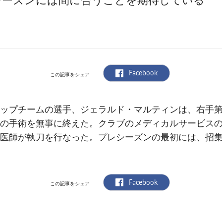
シーズンには間に合うことを期待している
label.aria.facebook
Facebook
この記事をシェア
ジェラルド・マルティン
ップチームの選手、
は、右手第
の手術を無事に終えた。クラブのメディカルサービス
医師が執刀を行なった。プレシーズンの最初には、招
label.aria.facebook
Facebook
この記事をシェア