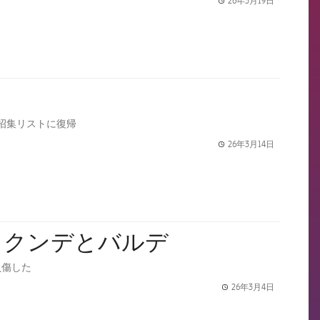
26年3月19日
label.share.
招集リストに復帰
26年3月14日
label.share.
：クンデとバルデ
負傷した
26年3月4日
label.share.