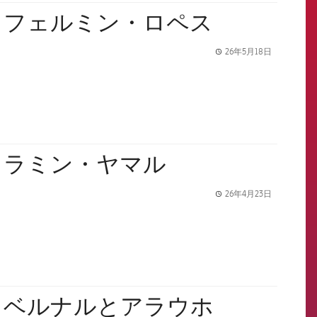
：フェルミン・ロペス
26年5月18日
label.share.
：ラミン・ヤマル
26年4月23日
label.share.
：ベルナルとアラウホ