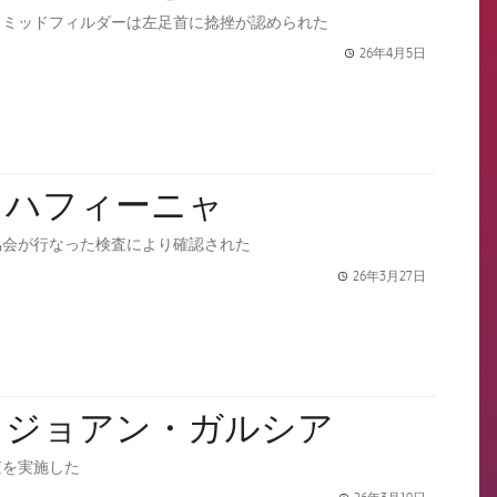
、ミッドフィルダーは左足首に捻挫が認められた
26年4月5日
label.share.
：ハフィーニャ
協会が行なった検査により確認された
26年3月27日
label.share.
：ジョアン・ガルシア
査を実施した