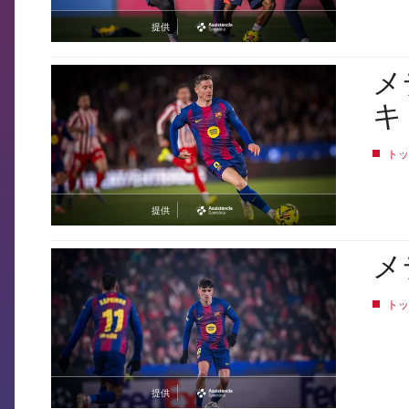
提供
asistencia
メ
FCB Barcelona badge
キ
トッ
提供
asistencia
メ
FCB Barcelona badge
トッ
提供
asistencia