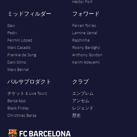
Héctor Fort
ミッドフィルダー
フォワード
Gavi
Ferran Torres
Pedri
Lamine Yamal
Fermín López
Raphinha
Marc Casadó
Roony Bardghji
Frenkie de Jong
Anthony Gordon
Dani Olmo
Karim Adeyemi
Marc Bernal
バルサプロダクト
クラブ
チケット & Live Tours
エンブレム
Barça App
アンセム
Black Friday
レジェンド
Christmas Barça
歴史