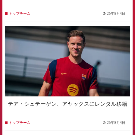
26年8月4日
トップチーム
label.
FCB Barcelona badge
テア・シュテーゲン、アヤックスにレンタル移籍
26年8月4日
トップチーム
label.