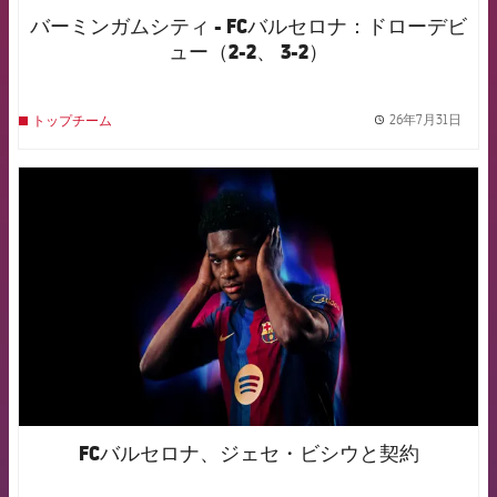
バーミンガムシティ - FCバルセロナ：ドローデビ
ュー（2-2、 3-2）
26年7月31日
トップチーム
label.
FCB Barcelona badge
FCバルセロナ、ジェセ・ビシウと契約