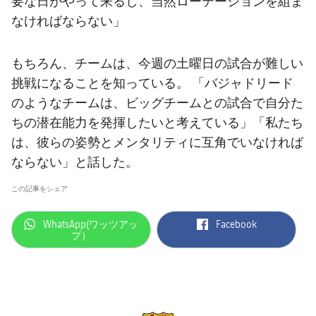
要な日がやって来るし、当然ローテーションを組ま
なければならない」
もちろん、チームは、今週の土曜日の試合が難しい
挑戦になることを知っている。 「バジャドリード
のようなチームは、ビッグチームとの試合で自分た
ちの潜在能力を発揮したいと考えている」「私たち
は、彼らの姿勢とメンタリティに互角でいなければ
ならない」と話した。
この記事をシェア
label.aria.whatsapp
label.aria.facebook
WhatsApp(ワッツアッ
Facebook
プ）