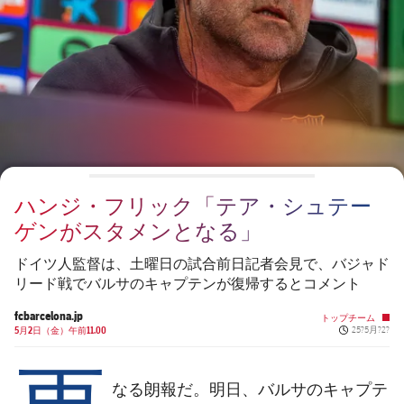
チケット
スケジュール
PLUSICON
LABEL.ARIA.PLUS
会長
plusicon
label.aria.plus
結果
チケット
トップチーム
plusicon
label.aria.plus
レジェンド
プレスパス
順位表
結果
スケジュール
PLUSICON
LABEL.ARIA.PLUS
監督
Facilities
順位表
チケット
トップチーム
plusicon
label.aria.plus
ハンジ・フリック「テア・シュテー
結果
スケジュール
ゲンがスタメンとなる」
PLUSICON
LABEL.ARIA.PLUS
順位表
チケット
ドイツ人監督は、土曜日の試合前日記者会見で、バジャド
トップチーム
plusicon
label.aria.plus
リード戦でバルサのキャプテンが復帰するとコメント
結果
スケジュール
fcbarcelona.jp
トップチーム
PLUSICON
LABEL.ARIA.PLUS
Published n
5月2日（金）午前11.00
25?5月?2?
更
順位表
チケット
トップチーム
plusicon
label.aria.plus
なる朗報だ。明日、バルサのキャプテ