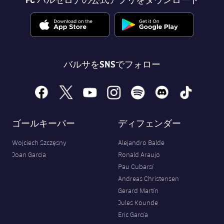
バルサをSNSでフォロー
facebook
x
youtube
instagram
spotify
discord
tiktok
ゴールキーパー
ディフェンダー
Wojciech Szczęsny
Alejandro Balde
Joan Garcia
Ronald Araujo
Pau Cubarsí
Andreas Christensen
Gerard Martín
Jules Kounde
Eric García