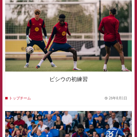
FCB Barcelona badge
ビシウの初練習
26年8月1日
トップチーム
label.
FCB Barcelona badge