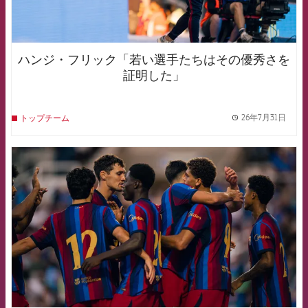
ハンジ・フリック「若い選手たちはその優秀さを
証明した」
26年7月31日
トップチーム
label.
FCB Barcelona badge