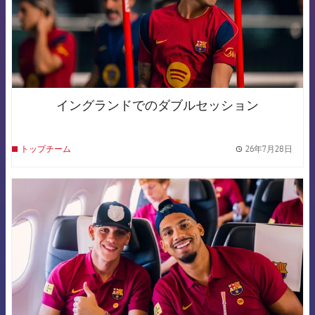
イングランドでのダブルセッション
26年7月28日
トップチーム
label.
FCB Barcelona badge