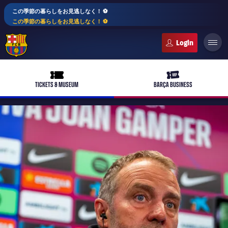
この季節の暮らしをお見逃しなく！ ⚽️
この季節の暮らしをお見逃しなく！ ⚽️
FC Barcelona club badge
ticket-full
ticket-vip
TICKETS & MUSEUM
BARÇA BUSINESS
PLUSICON
LABEL.ARIA.PLUS
トップチーム
plusicon
label.aria.plus
女子サッカー
plusicon
label.aria.plus
バルサアカデミー
plusicon
label.aria.plus
スケジュール
バルサAtlètic
plusicon
label.aria.plus
10年毎