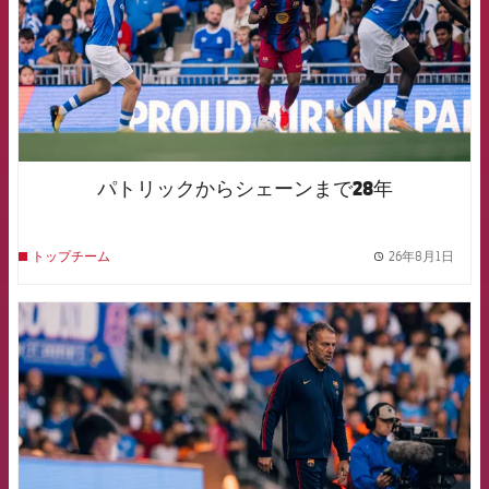
パトリックからシェーンまで28年
26年8月1日
トップチーム
label.
FCB Barcelona badge