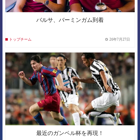
バルサ、バーミンガム到着
26年7月27日
トップチーム
label.
FCB Barcelona badge
最近のガンペル杯を再現！