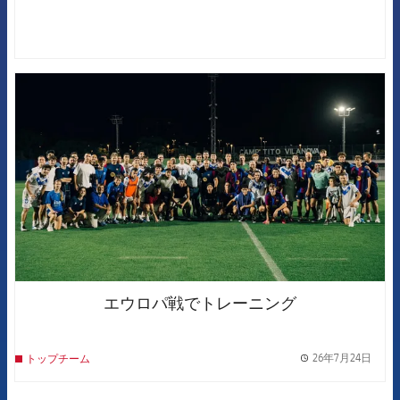
FCB Barcelona badge
エウロパ戦でトレーニング
26年7月24日
トップチーム
label.