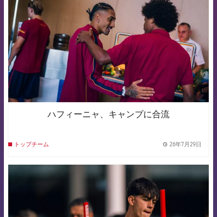
ハフィーニャ、キャンプに合流
26年7月29日
トップチーム
label.
FCB Barcelona badge