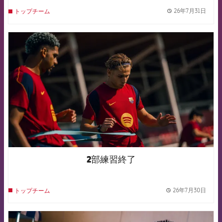
26年7月31日
トップチーム
label.
FCB Barcelona badge
2部練習終了
26年7月30日
トップチーム
label.
FCB Barcelona badge