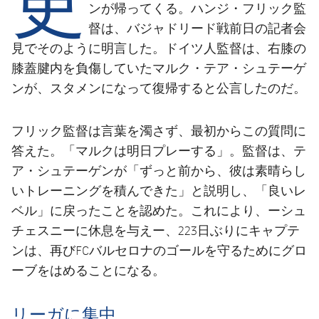
結果
スケジュール
ンが帰ってくる。ハンジ・フリック監
督は、バジャドリード戦前日の記者会
順位表
チケット
見でそのように明言した。ドイツ人監督は、右膝の
膝蓋腱内を負傷していたマルク・テア・シュテーゲ
結果
ンが、スタメンになって復帰すると公言したのだ。
順位表
フリック監督は言葉を濁さず、最初からこの質問に
答えた。「マルクは明日プレーする」。監督は、テ
ア・シュテーゲンが「ずっと前から、彼は素晴らし
いトレーニングを積んできた」と説明し、「良いレ
ベル」に戻ったことを認めた。これにより、ーシュ
チェスニーに休息を与えー、223日ぶりにキャプテ
ンは、再びFCバルセロナのゴールを守るためにグロ
ーブをはめることになる。
リーガに集中