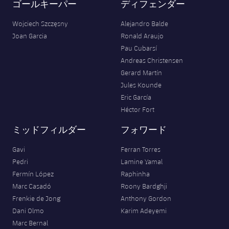
ゴールキーパー
ディフェンダー
Wojciech Szczęsny
Alejandro Balde
Joan Garcia
Ronald Araujo
Pau Cubarsí
Andreas Christensen
Gerard Martín
Jules Kounde
Eric García
Héctor Fort
ミッドフィルダー
フォワード
Gavi
Ferran Torres
Pedri
Lamine Yamal
Fermín López
Raphinha
Marc Casadó
Roony Bardghji
Frenkie de Jong
Anthony Gordon
Dani Olmo
Karim Adeyemi
Marc Bernal