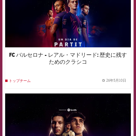
FC バルセロナ - レアル・マドリード: 歴史に残す
ためのクラシコ
26年5月10日
トップチーム
label.
FCB Barcelona badge