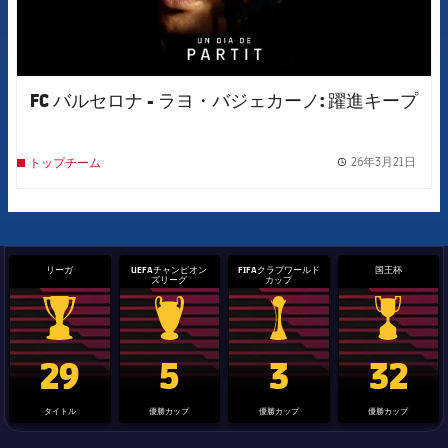
FC バルセロナ - ラヨ・バジェカーノ: 躍進キープ
26年3月21日
トップチーム
label.
リーガ
UEFAチャンピオン
FIFAクラブワールド
国王杯
ズリーグ
カップ
La Liga trophy
Champions League trophy
label.aria.clubworldcup
国王杯
29
5
3
32
タイトル
優勝カップ
優勝カップ
優勝カップ