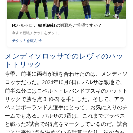
FCバルセロナ vs Alavés の観戦をご希望ですか？
今すぐ観戦チケットをゲット。
チケットを購入
PUBLISHED NEWS
メンディソロッサでのレヴィのハッ
トトリック
今季、前期に両者が顔を合わせたのは、メンディソ
ロッサだった。2024年10月6日にバルサは敵地で、
ロベルト・レバンドフスキ
前半32分には
のハットト
リックで勝ち点３ (0-3) を手にした。そして、アラ
ベスはポーランド人選手にとって、お気に入りのチ
ームでもある。バルサの9番は、これまでアラベス
と戦った3試合で6得点をマークしているのだ。試合
ごとに平均2点を決めている計算になり、彼のキャ