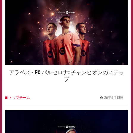
アラベス - FC バルセロナ: チャンピオンのステッ
プ
26年5月13日
トップチーム
label.
FCB Barcelona badge