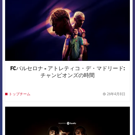
FCバルセロナ - アトレティコ・デ・マドリード:
チャンピオンズの時間
26年4月8日
トップチーム
label.
FCB Barcelona badge