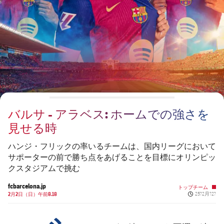
チケット
スケジュール
PLUSICON
LABEL.ARIA.PLUS
会長
plusicon
label.aria.plus
結果
チケット
トップチーム
plusicon
label.aria.plus
レジェンド
プレスパス
順位表
結果
スケジュール
PLUSICON
LABEL.ARIA.PLUS
監督
Facilities
順位表
チケット
トップチーム
plusicon
label.aria.plus
バルサ - アラベス: ホームでの強さを
結果
スケジュール
見せる時
PLUSICON
LABEL.ARIA.PLUS
順位表
チケット
ハンジ・フリックの率いるチームは、国内リーグにおいて
トップチーム
plusicon
label.aria.plus
サポーターの前で勝ち点をあげることを目標にオリンピッ
クスタジアムで挑む
結果
スケジュール
PLUSICON
LABEL.ARIA.PLUS
fcbarcelona.jp
トップチーム
Published n
順位表
2月2日（日）午前8.18
25?2月?2?
チケット
トップチーム
plusicon
label.aria.plus