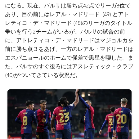
になる。現在、バルサは勝ち点42点でリーガ3位で
あり、目の前にはレアル・マドリード (49) とアト
レティコ・デ・マドリード (48)のリーガのタイトル
争いを行う2チームがいるが、バルサの試合の前
に、アトレティコ・デ・マドリードはマジョルカを
前に勝ち点３をあげ、一方のレアル・マドリードは
エスパニョールのホームで僅差で黒星を喫した。ま
た、バルサのすぐ後ろにはアスレティック・クラブ
(40)がついてきている状況だ。
FC Barcelona club badge