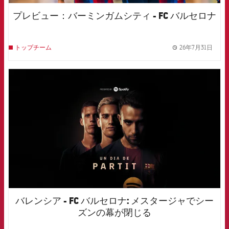
プレビュー：バーミンガムシティ - FC バルセロナ
26年7月31日
トップチーム
label.
FCB Barcelona badge
バレンシア - FC バルセロナ: メスタージャでシー
ズンの幕が閉じる