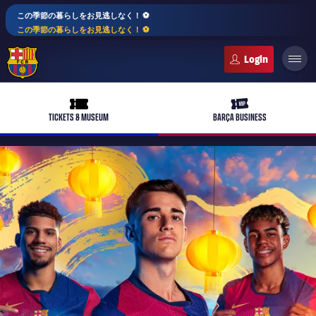
この季節の暮らしをお見逃しなく！ ⚽️
この季節の暮らしをお見逃しなく！ ⚽️
FC Barcelona club badge
ticket-full
ticket-vip
TICKETS & MUSEUM
BARÇA BUSINESS
PLUSICON
LABEL.ARIA.PLUS
トップチーム
plusicon
label.aria.plus
女子サッカー
plusicon
label.aria.plus
バルサアカデミー
plusicon
label.aria.plus
スケジュール
バルサAtlètic
plusicon
label.aria.plus
10年毎