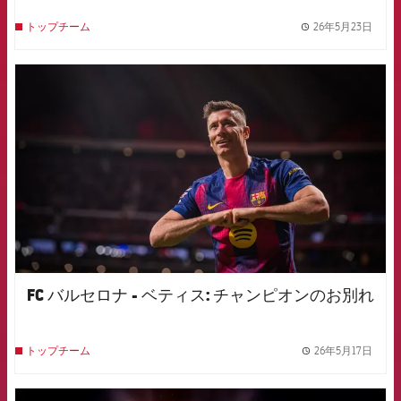
26年5月23日
トップチーム
label.
FCB Barcelona badge
FC バルセロナ - ベティス: チャンピオンのお別れ
26年5月17日
トップチーム
label.
FCB Barcelona badge