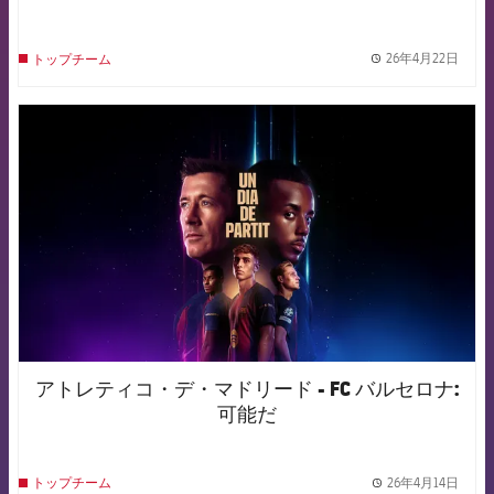
26年4月22日
トップチーム
label.
FCB Barcelona badge
アトレティコ・デ・マドリード - FC バルセロナ:
可能だ
26年4月14日
トップチーム
label.