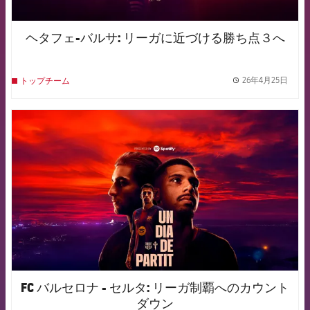
ヘタフェ-バルサ: リーガに近づける勝ち点３へ
26年4月25日
トップチーム
label.
FCB Barcelona badge
FC バルセロナ - セルタ: リーガ制覇へのカウント
ダウン