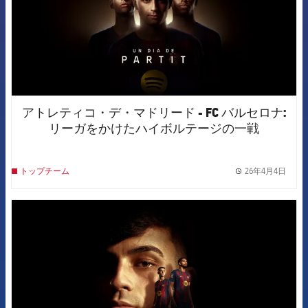
アトレティコ・デ・マドリード - FC バルセロナ:
リーガをかけたハイボルテージの一戦
26年4月4日
トップチーム
label.
FCB Barcelona badge