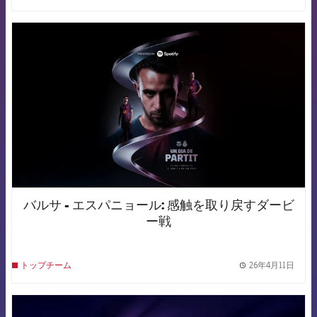
FCB Barcelona badge
バルサ - エスパニョール: 感触を取り戻すダービ
ー戦
26年4月11日
トップチーム
label.
FCB Barcelona badge