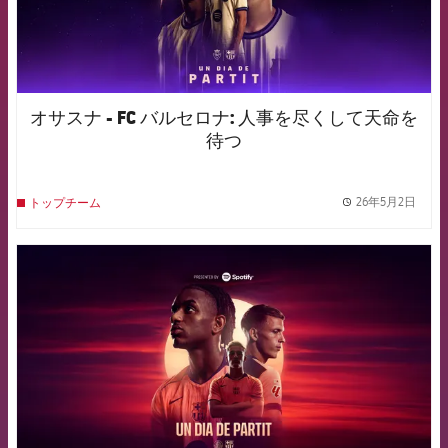
オサスナ - FC バルセロナ: 人事を尽くして天命を
待つ
26年5月2日
トップチーム
label.
FCB Barcelona badge