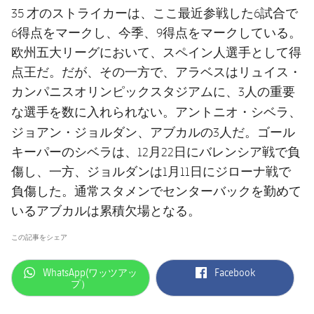
35 才のストライカーは、ここ最近参戦した6試合で
6得点をマークし、今季、9得点をマークしている。
欧州五大リーグにおいて、スペイン人選手として得
点王だ。だが、その一方で、アラベスはリュイス・
カンパニスオリンピックスタジアムに、3人の重要
アントニオ・シベラ、
な選手を数に入れられない。
ジョアン・ジョルダン、アブカル
の3人だ。ゴール
キーパーのシベラは、12月22日にバレンシア戦で負
傷し、一方、ジョルダンは1月11日にジローナ戦で
負傷した。通常スタメンでセンターバックを勤めて
いるアブカルは累積欠場となる。
この記事をシェア
label.aria.whatsapp
label.aria.facebook
WhatsApp(ワッツアッ
Facebook
プ）