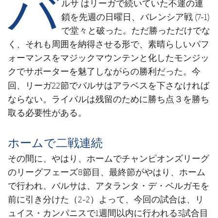
バ
結果
ルサ
はリーガで続いていた不運の連
スケジュール
鎖を先週の日曜日、バレンシア戦 (7-1)
順位表
チケット
で堂々と破った。ただ勝っただけでな
く、それも周囲を納得させる形で、素晴らしいパフ
結果
ォーマンスをマジックマウンテンと化したモンジッ
クでサポーターを魅了しながらの勝利だった。今
順位表
アラベス
回、リーガ22節でバルサは
を下さなければ
ならない。ライバルは残留のために勝ち点３を勝ち
取る必要性がある。
ホームで二戦連続
その間に、やはり、ホームでチャンピオンズリーグ
のリーグフェーズ8節目、最終節がやはり、ホーム
で行われ、バルサは、アタランタ・デ・ベルガモを
前に引き分けた（2-2）よって、今回の試合は、リ
ュイス・カンパニスで1週間以内に行われる3試合目