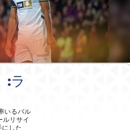
）:ラ
率いるバル
ールリサイ
手にした