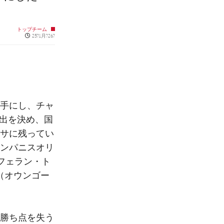
トップチーム
Published news
25?1月?26?
手にし、チャ
進出を決め、国
サに残ってい
ンパニスオリ
、フェラン・ト
（オウンゴー
勝ち点を失う