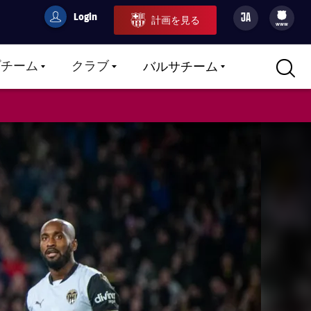
Login
JA
計画を見る
filled-badge
user
Culers
www
プチーム
クラブ
バルサチーム
LABEL.ARIA.CARETDOWN
LABEL.ARIA.CARETDOWN
LABEL.ARIA.CARETDOWN