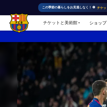
この季節の暮らしをお見逃しなく！ ⚽️
チケッ
チケットと美術館
ショップ
LABEL.SHARE.CARETDOWN
FC Barcelona club badge