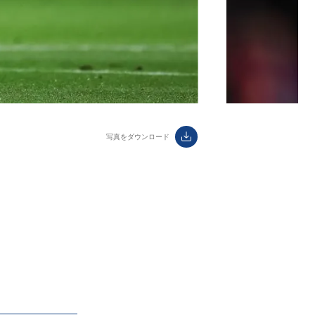
ダウンロード
label.aria.download
写真をダウンロード