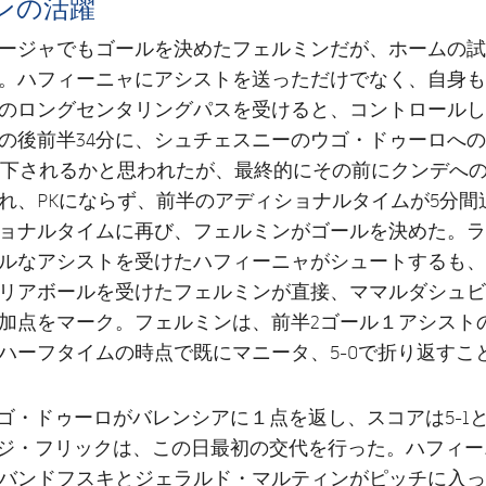
ンの活躍
ージャでもゴールを決めたフェルミンだが、ホームの試
。ハフィーニャにアシストを送っただけでなく、自身も
のロングセンタリングパスを受けると、コントロールし
の後前半34分に、シュチェスニーのウゴ・ドゥーロへ
が下されるかと思われたが、最終的にその前にクンデへ
れ、PKにならず、前半のアディショナルタイムが5分間
ョナルタイムに再び、フェルミンがゴールを決めた。ラ
ルなアシストを受けたハフィーニャがシュートするも、
リアボールを受けたフェルミンが直接、ママルダシュビ
加点をマーク。フェルミンは、前半2ゴール１アシスト
ハーフタイムの時点で既にマニータ、5-0で折り返すこ
ウゴ・ドゥーロがバレンシアに１点を返し、スコアは5-1
ンジ・フリックは、この日最初の交代を行った。ハフィ
バンドフスキとジェラルド・マルティンがピッチに入っ