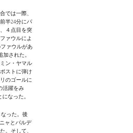
合では一際、
前半24分にパ
、４点目を突
のファウルによ
のファウルがあ
追加された。
ミン・ヤマル
ポストに弾け
リのゴールに
の活躍をみ
とになった。
となった。後
ーニャとバルデ
た。そして、