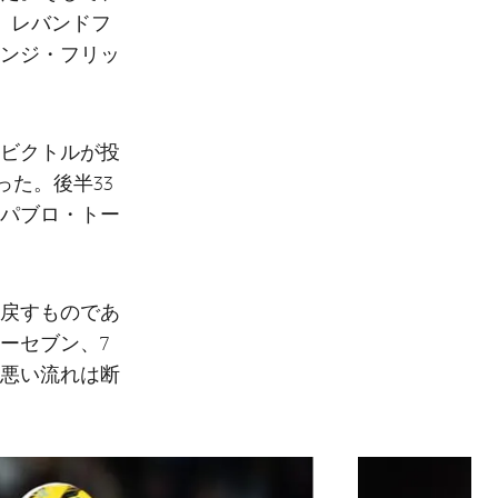
、レバンドフ
ンジ・フリッ
・ビクトルが投
った。後半33
パブロ・トー
戻すものであ
ーセブン、7
悪い流れは断
次
label.aria.chevron