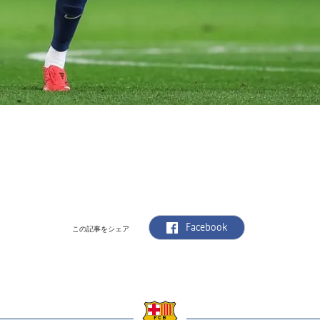
label.aria.facebook
Facebook
この記事をシェア