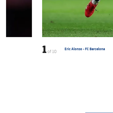
1
Eric Alonso - FC Barcelona
of
10