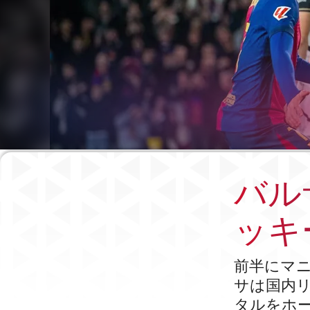
バルサ
ッキ
前半にマ
サは国内
タルをホ