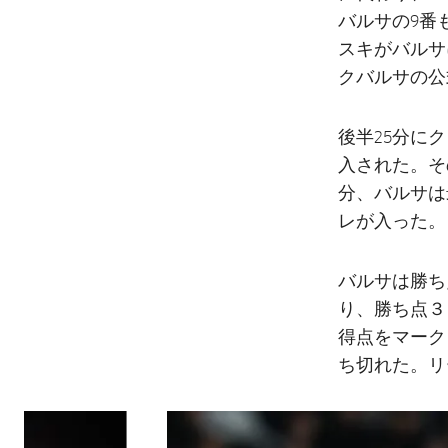
バルサの9番
スキがバルサ
クバルサの公
後半25分に
入された。そ
分、バルサは
レが入った。
バルサは勝ち
り、勝ち点３
得点をマーク
ち切れた。リ
前
label.aria.chevronleft