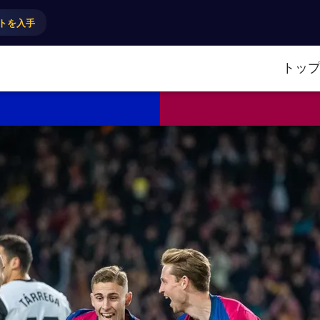
トを入手
トッ