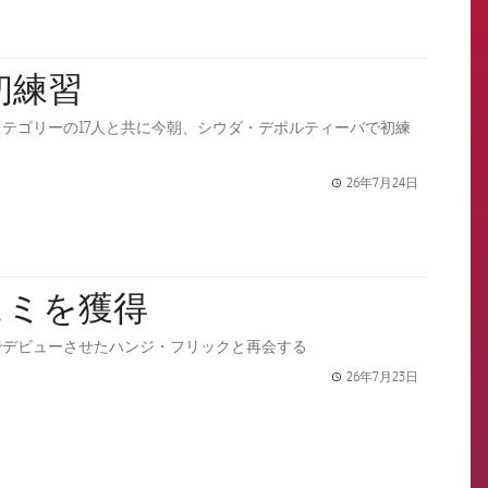
初練習
テゴリーの17人と共に今朝、シウダ・デポルティーバで初練
26年7月24日
label.share.
ェミを獲得
でデビューさせたハンジ・フリックと再会する
26年7月23日
label.share.