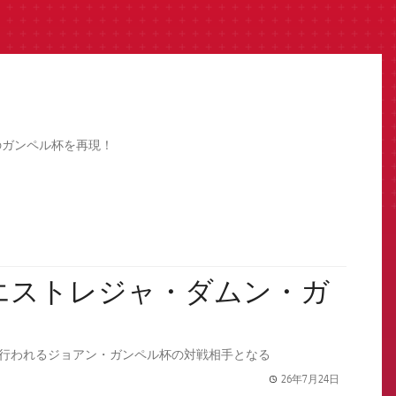
のガンペル杯を再現！
ノウで行われるジョアン・ガンペル杯の対戦相手となる
26年7月24日
label.share.