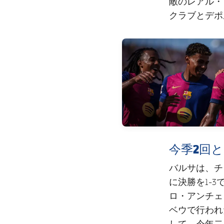
敵のレアル・
クラブとデポ
FC Barcelona club badge
今季2回
バルサは、チ
に決勝を1-
ロ・アンチェ
ベウで行われ
して、今年二