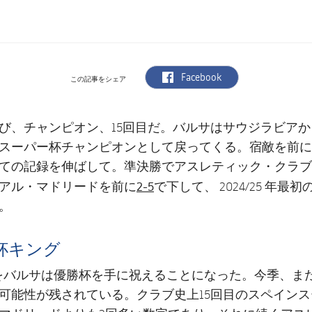
label.aria.facebook
Facebook
この記事をシェア
び、チャンピオン、15回目だ。バルサはサウジラビア
スーパー杯チャンピオンとして戻ってくる。宿敵を前に
ての記録を伸ばして。準決勝でアスレティック・クラブを
2-5
アル・マドリードを前に
で下して、 2024/25 年最
。
杯キング
念をバルサは優勝杯を手に祝えることになった。今季、ま
可能性が残されている。クラブ史上15回目のスペイン