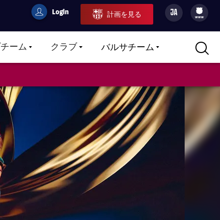
Login
JA
計画を見る
filled-badge
user
Culers
www
プチーム
クラブ
バルサチーム
LABEL.ARIA.CARETDOWN
LABEL.ARIA.CARETDOWN
LABEL.ARIA.CARETDOWN