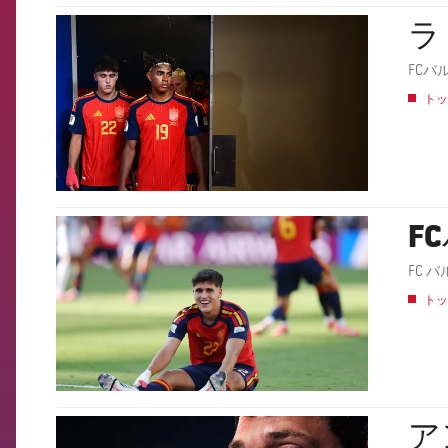
ラ
FCB Barcelona badge
FCバ
トッ
F
FCB Barcelona badge
トッ
ア
FCB Barcelona badge