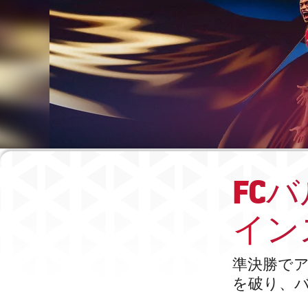
FC
イン
準決勝で
を破り、