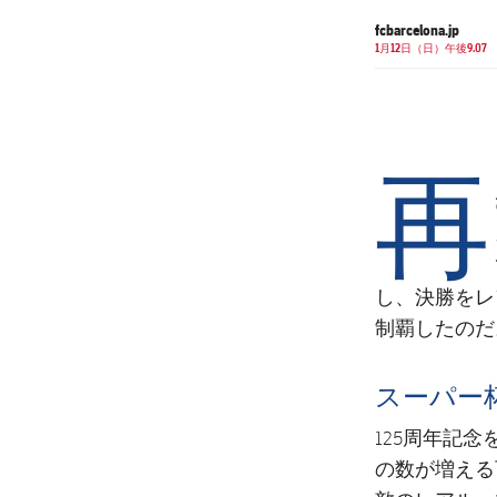
fcbarcelona.jp
1月12日（日）午後9.07
再
し、決勝をレ
制覇したのだ
スーパー
125周年記
の数が増える