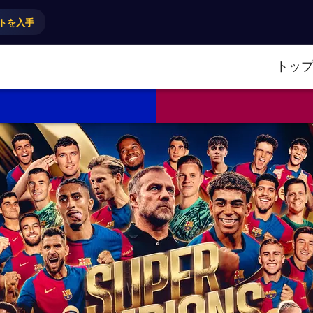
トを入手
トッ