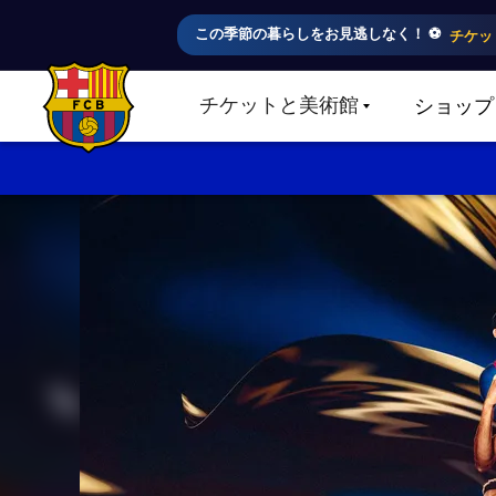
この季節の暮らしをお見逃しなく！ ⚽️
チケッ
チケットと美術館
ショップ
LABEL.SHARE.CARETDOWN
FC Barcelona club badge