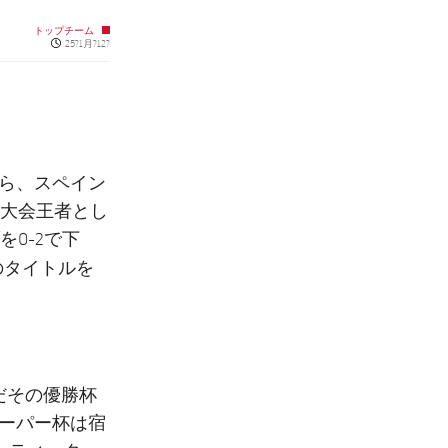
トップチーム
Published news
25?1月?12?
から、スペイン
大会王者とし
0-2で下
初のタイトルを
だその優勝杯
スーパー杯は宿