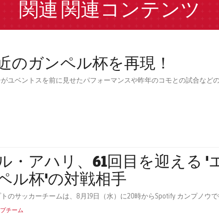
関連
関連コンテンツ
近のガンペル杯を再現！
シがユベントスを前に見せたパフォーマンスや昨年のコモとの試合など
・アハリ、61回目を迎える 'エストレジャ・ダムン・ガ
ペル杯'の対戦相手
トのサッカーチームは、8月19日（水）に20時からSpotify カンプ
プチーム