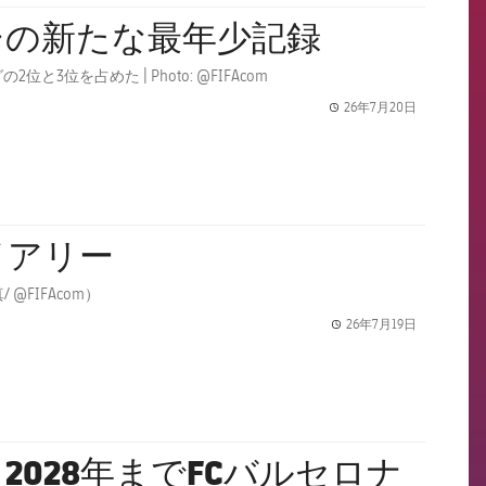
シの新たな最年少記録
を占めた | Photo: @FIFAcom
26年7月20日
label.share.
イアリー
FC バルセロナから16人の選手が史上最大のワールドカップの一員となる（写真/ @FIFAcom）
26年7月19日
label.share.
028年までFCバルセロナ