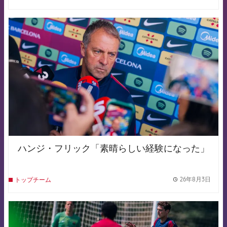
label.
FCB Barcelona badge
ハンジ・フリック「素晴らしい経験になった」
26年8月3日
トップチーム
label.
FCB Barcelona badge