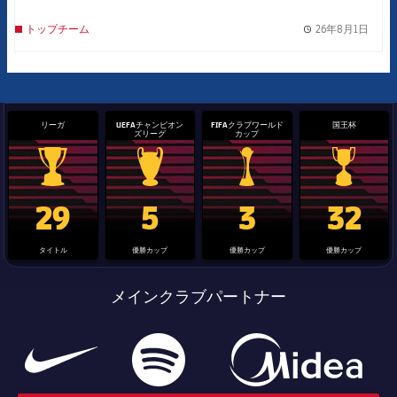
26年8月1日
トップチーム
label.
リーガ
UEFAチャンピオン
FIFAクラブワールド
国王杯
ズリーグ
カップ
La Liga trophy
Champions League trophy
label.aria.clubworldcup
国王杯
29
5
3
32
タイトル
優勝カップ
優勝カップ
優勝カップ
メインクラブパートナー