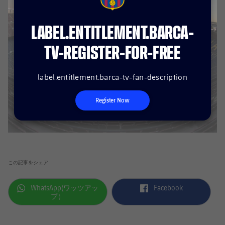
結果
FCB Barcelona badge
スケジュール
順位表
LABEL.ENTITLEMENT.BARCA-
チケット
TV-REGISTER-FOR-FREE
結果
label.entitlement.barca-tv-fan-description
順位表
Register Now
この記事をシェア
label.aria.whatsapp
label.aria.facebook
WhatsApp(ワッツアッ
Facebook
プ）