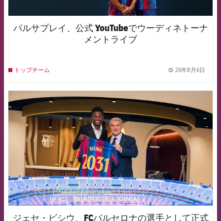
バルサプレイ、公式 YouTubeでウーディネトーナ
メントライブ
26年8月6日
トップチーム
label.
FCB Barcelona badge
ジェセ・ビシウ、FCバルセロナの選手として正式