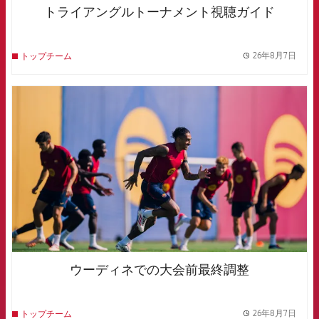
トライアングルトーナメント視聴ガイド
26年8月7日
トップチーム
label.
FCB Barcelona badge
ウーディネでの大会前最終調整
26年8月7日
トップチーム
label.