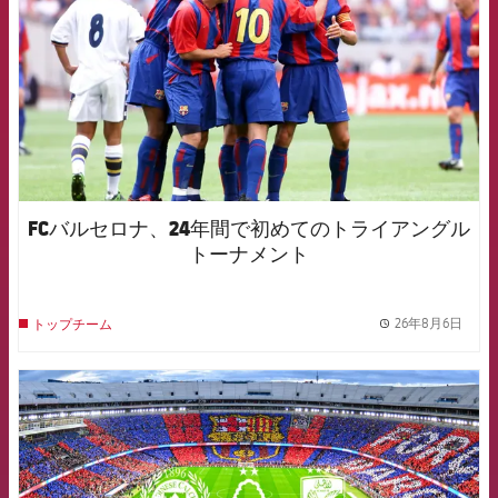
FCバルセロナ、24年間で初めてのトライアングル
トーナメント
26年8月6日
トップチーム
label.
FCB Barcelona badge