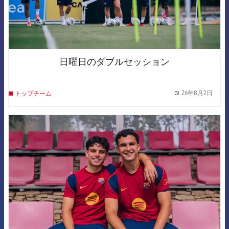
日曜日のダブルセッション
26年8月2日
トップチーム
label.
FCB Barcelona badge