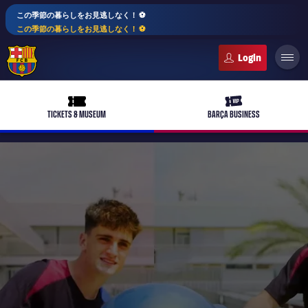
この季節の暮らしをお見逃しなく！ ⚽️
この季節の暮らしをお見逃しなく！ ⚽️
FC Barcelona club badge
ticket-full
ticket-vip
TICKETS & MUSEUM
BARÇA BUSINESS
PLUSICON
LABEL.ARIA.PLUS
トップチーム
plusicon
label.aria.plus
女子サッカー
plusicon
label.aria.plus
バルサアカデミー
plusicon
label.aria.plus
スケジュール
バルサAtlètic
plusicon
label.aria.plus
10年毎