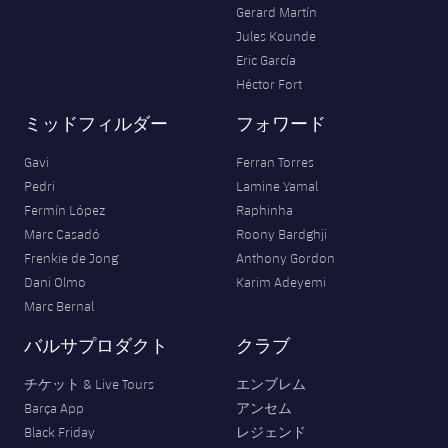
Gerard Martín
Jules Kounde
Eric García
Héctor Fort
ミッドフィルダー
フォワード
Gavi
Ferran Torres
Pedri
Lamine Yamal
Fermín López
Raphinha
Marc Casadó
Roony Bardghji
Frenkie de Jong
Anthony Gordon
Dani Olmo
Karim Adeyemi
Marc Bernal
バルサプロダクト
クラブ
チケット & Live Tours
エンブレム
Barça App
アンセム
Black Friday
レジェンド