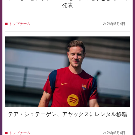
発表
26年8月4日
トップチーム
label.
FCB Barcelona badge
テア・シュテーゲン、アヤックスにレンタル移籍
26年8月4日
トップチーム