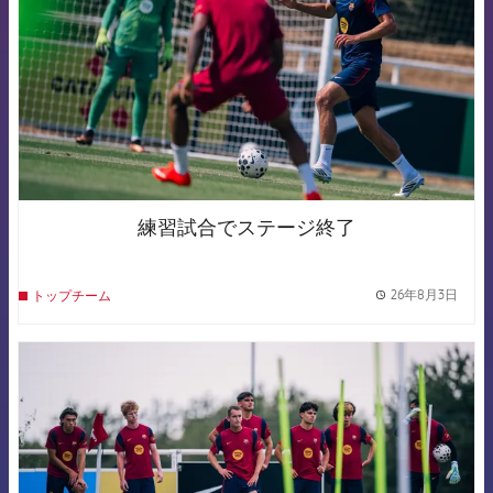
練習試合でステージ終了
26年8月3日
トップチーム
label.
FCB Barcelona badge