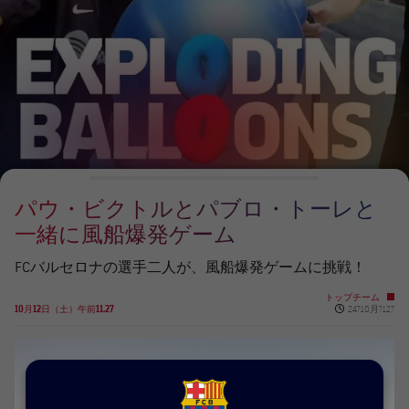
チケット
スケジュール
PLUSICON
LABEL.ARIA.PLUS
会長
plusicon
label.aria.plus
結果
チケット
トップチーム
plusicon
label.aria.plus
レジェンド
プレスパス
順位表
結果
スケジュール
PLUSICON
LABEL.ARIA.PLUS
監督
Facilities
順位表
チケット
トップチーム
plusicon
label.aria.plus
パウ・ビクトルとパブロ・トーレと
結果
スケジュール
一緒に風船爆発ゲーム
PLUSICON
LABEL.ARIA.PLUS
順位表
チケット
FCバルセロナの選手二人が、風船爆発ゲームに挑戦！
トップチーム
plusicon
label.aria.plus
トップチーム
Published new
結果
10月12日（土）午前11.27
24?10月?12?
スケジュール
PLUSICON
LABEL.ARIA.PLUS
順位表
チケット
トップチーム
plusicon
label.aria.plus