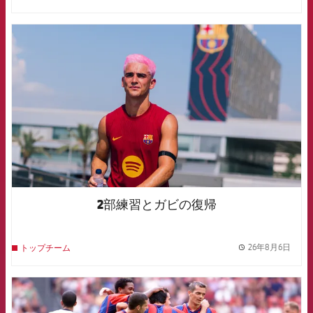
FCB Barcelona badge
2部練習とガビの復帰
26年8月6日
トップチーム
label.
FCB Barcelona badge