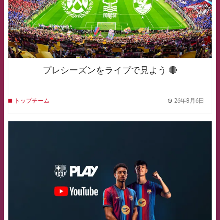
プレシーズンをライブで見よう 🔴
26年8月6日
トップチーム
label.
FCB Barcelona badge