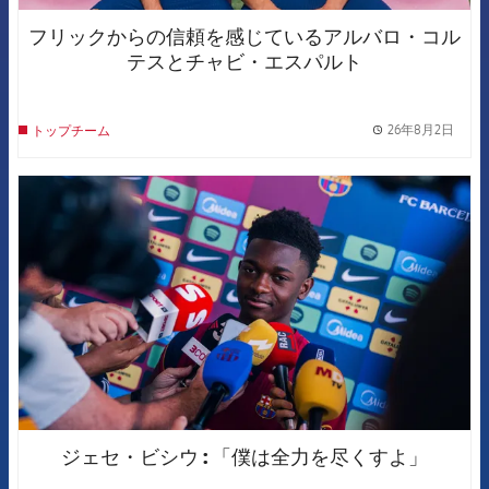
フリックからの信頼を感じているアルバロ・コル
テスとチャビ・エスパルト
26年8月2日
トップチーム
label.
FCB Barcelona badge
ジェセ・ビシウ : 「僕は全力を尽くすよ」