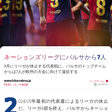
チケット
スケジュール
PLUSICON
LABEL.ARIA.PLUS
会長
plusicon
label.aria.plus
結果
チケット
トップチーム
plusicon
label.aria.plus
レジェンド
プレスパス
順位表
結果
スケジュール
PLUSICON
LABEL.ARIA.PLUS
監督
Facilities
順位表
チケット
トップチーム
plusicon
label.aria.plus
ネーションズリーグにバルサから7人
結果
スケジュール
PLUSICON
LABEL.ARIA.PLUS
9月にリーガが休止する代表戦に、バルサのトップチーム
順位表
からは7人が欧州の大会に向けて遠征する
チケット
トップチーム
plusicon
label.aria.plus
www.fcbarcelona.jp
トップチーム
Published n
結果
9月3日（火）午後1.10
24?9月?3?
スケジュール
2
PLUSICON
LABEL.ARIA.PLUS
順位表
チケット
代表週
024/25年最初の
によるリーガの休止
トップチーム
plusicon
label.aria.plus
だ。リーガ4節を終え、バルサからネーショ