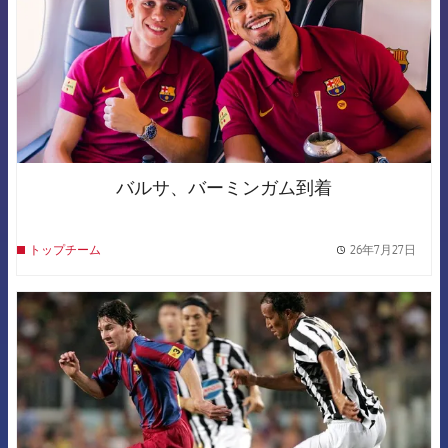
バルサ、バーミンガム到着
26年7月27日
トップチーム
label.
FCB Barcelona badge