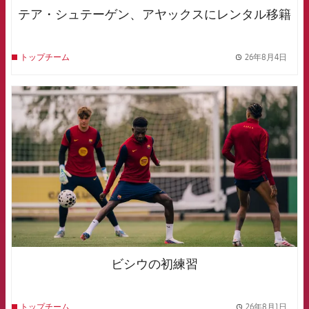
テア・シュテーゲン、アヤックスにレンタル移籍
26年8月4日
トップチーム
label.
FCB Barcelona badge
ビシウの初練習
26年8月1日
トップチーム