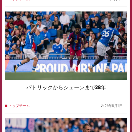
label.
FCB Barcelona badge
パトリックからシェーンまで28年
26年8月1日
トップチーム
label.
FCB Barcelona badge