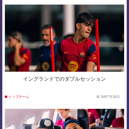
FCB Barcelona badge
イングランドでのダブルセッション
26年7月28日
トップチーム
label.
FCB Barcelona badge