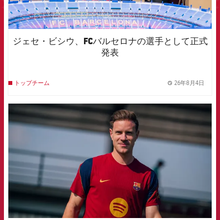
ジェセ・ビシウ、FCバルセロナの選手として正式
発表
26年8月4日
トップチーム
label.
FCB Barcelona badge