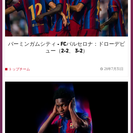
バーミンガムシティ - FCバルセロナ：ドローデビ
ュー（2-2、 3-2）
26年7月31日
トップチーム
label.
FCB Barcelona badge