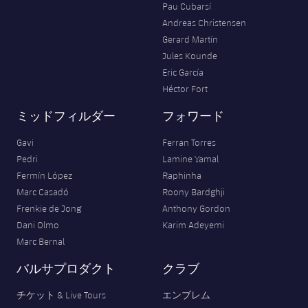
Pau Cubarsí
Andreas Christensen
Gerard Martín
Jules Kounde
Eric García
Héctor Fort
ミッドフィルダー
フォワード
Gavi
Ferran Torres
Pedri
Lamine Yamal
Fermín López
Raphinha
Marc Casadó
Roony Bardghji
Frenkie de Jong
Anthony Gordon
Dani Olmo
Karim Adeyemi
Marc Bernal
バルサプロダクト
クラブ
チケット & Live Tours
エンブレム