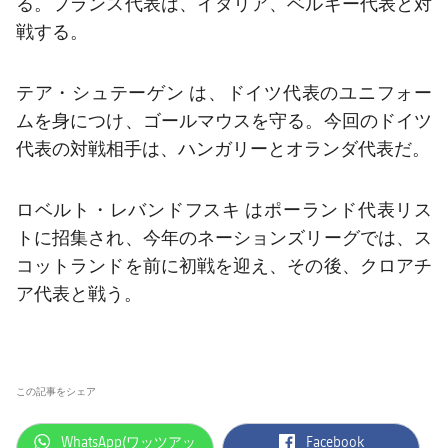
る。フランス代表は、イタリア、ベルギー代表と対
戦する。
テア・シュテーゲン
は、ドイツ代表のユニフォー
ムを身につけ、ゴールマウスを守る。今回のドイツ
代表の対戦相手は、ハンガリーとオランダ代表だ。
ロベルト・レバンドフスキ
はポーランド代表リス
トに招集され、今年のネーションズリーグでは、ス
コットランドを前に初戦を迎え、その後、クロアチ
ア代表と戦う。
この記事をシェア
label.aria.whatsapp
label.aria.facebook
WhatsApp(ワッツアッ
Facebook