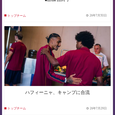
26年7月30日
トップチーム
label.
FCB Barcelona badge
ハフィーニャ、キャンプに合流
26年7月29日
トップチーム
label.