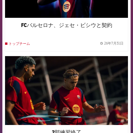
FCバルセロナ、ジェセ・ビシウと契約
26年7月31日
トップチーム
label.
FCB Barcelona badge
2部練習終了