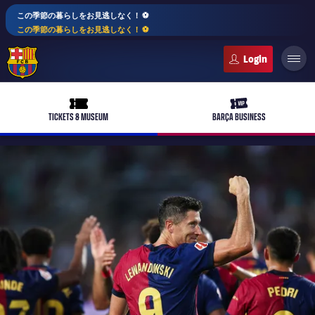
この季節の暮らしをお見逃しなく！ ⚽️
この季節の暮らしをお見逃しなく！ ⚽️
FC Barcelona club badge
ticket-full
ticket-vip
TICKETS & MUSEUM
BARÇA BUSINESS
PLUSICON
LABEL.ARIA.PLUS
トップチーム
plusicon
label.aria.plus
女子サッカー
plusicon
label.aria.plus
バルサアカデミー
plusicon
label.aria.plus
スケジュール
バルサAtlètic
plusicon
label.aria.plus
10年毎