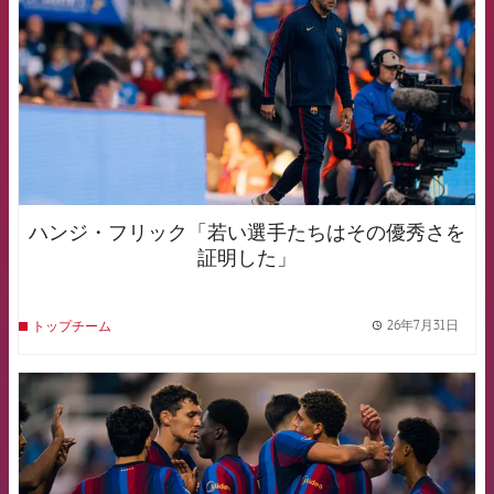
ハンジ・フリック「若い選手たちはその優秀さを
証明した」
26年7月31日
トップチーム
label.
FCB Barcelona badge