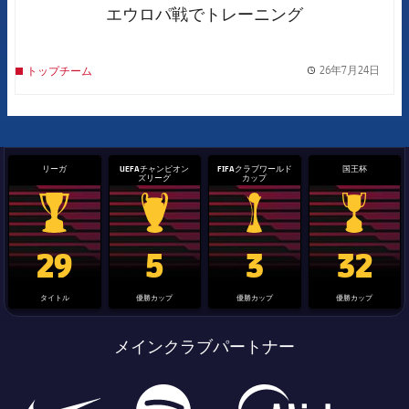
エウロパ戦でトレーニング
26年7月24日
トップチーム
label.
リーガ
UEFAチャンピオン
FIFAクラブワールド
国王杯
ズリーグ
カップ
La Liga trophy
Champions League trophy
label.aria.clubworldcup
国王杯
29
5
3
32
タイトル
優勝カップ
優勝カップ
優勝カップ
メインクラブパートナー