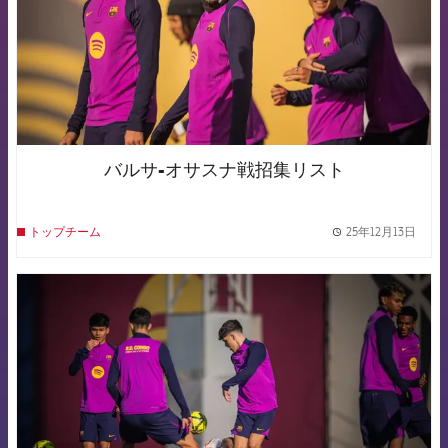
バルサ-オサスナ戦招集リスト
25年12月13日
トップチーム
label.
FCB Barcelona badge