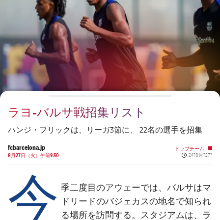
チケット
スケジュール
PLUSICON
LABEL.ARIA.PLUS
会長
plusicon
label.aria.plus
結果
チケット
トップチーム
plusicon
label.aria.plus
レジェンド
プレスパス
順位表
結果
スケジュール
PLUSICON
LABEL.ARIA.PLUS
監督
Facilities
順位表
チケット
トップチーム
plusicon
label.aria.plus
ラヨ-バルサ戦招集リスト
結果
スケジュール
PLUSICON
LABEL.ARIA.PLUS
ハンジ・フリックは、リーガ3節に、 22名の選手を招集
順位表
チケット
トップチーム
fcbarcelona.jp
plusicon
label.aria.plus
トップチーム
Published new
8月27日（火）午前9.30
24?8月?27?
今
結果
スケジュール
PLUSICON
LABEL.ARIA.PLUS
季二度目のアウェーでは、バルサはマ
順位表
チケット
トップチーム
ドリードのバジェカスの地名で知られ
plusicon
label.aria.plus
る場所を訪問する。スタジアムは、ラ