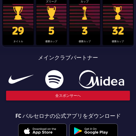
ズリーグ
カップ
La Liga trophy
Champions League trophy
label.aria.clubworldcup
国王杯
29
5
3
32
タイトル
優勝カップ
優勝カップ
優勝カップ
メインクラブパートナー
全スポンサーへ
FC バルセロナの公式アプリをダウンロード