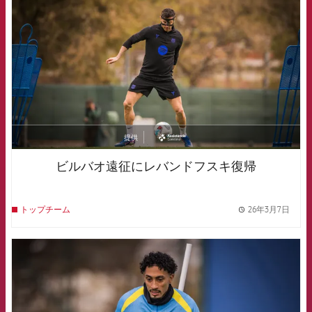
提供
asistencia
ビルバオ遠征にレバンドフスキ復帰
26年3月7日
トップチーム
label.
FCB Barcelona badge