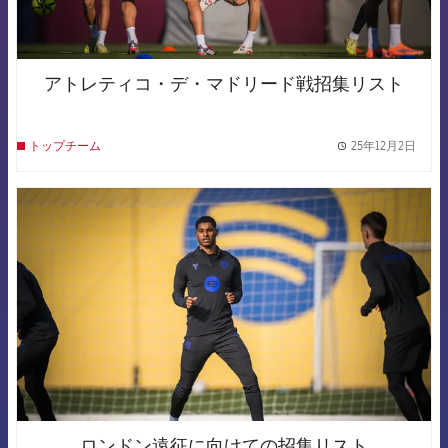
アトレティコ・デ・マドリード戦招集リスト
25年12月2日
トップチーム
label.
FCB Barcelona badge
ロンドン遠征に向けての招集リスト