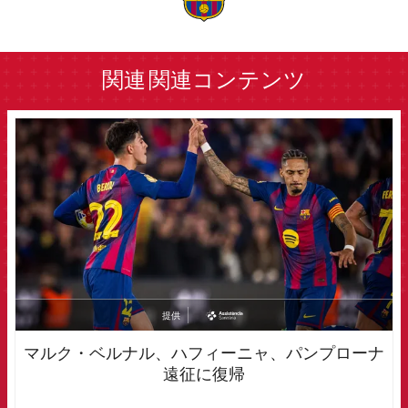
label.aria.barcelona
関連
関連コンテンツ
FCB Barcelona badge
提供
asistencia
マルク・ベルナル、ハフィーニャ、パンプローナ
遠征に復帰