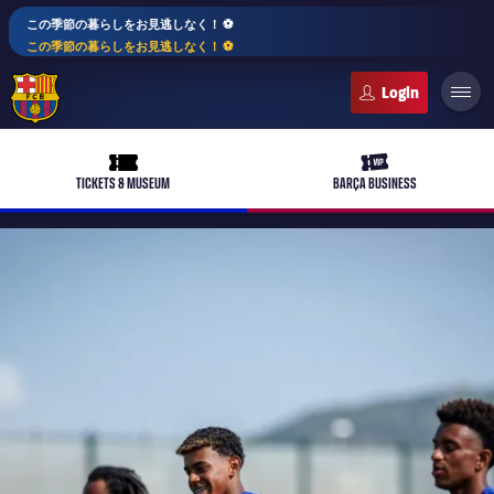
この季節の暮らしをお見逃しなく！ ⚽️
この季節の暮らしをお見逃しなく！ ⚽️
FC Barcelona club badge
ticket-full
ticket-vip
TICKETS & MUSEUM
BARÇA BUSINESS
PLUSICON
LABEL.ARIA.PLUS
トップチーム
plusicon
label.aria.plus
女子サッカー
plusicon
label.aria.plus
バルサアカデミー
plusicon
label.aria.plus
スケジュール
バルサAtlètic
plusicon
label.aria.plus
10年毎