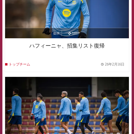
提供
asistencia
ハフィーニャ、招集リスト復帰
26年2月16日
トップチーム
label.
FCB Barcelona badge