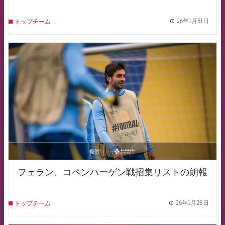
26年1月31日
トップチーム
label.
FCB Barcelona badge
提供
asistencia
フェラン、コペンハーゲン戦招集リストの朗報
26年1月28日
トップチーム
label.