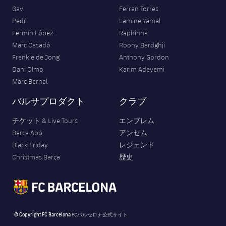
Gavi
Ferran Torres
Pedri
Lamine Yamal
Fermín López
Raphinha
Marc Casadó
Roony Bardghji
Frenkie de Jong
Anthony Gordon
Dani Olmo
Karim Adeyemi
Marc Bernal
バルサプロダクト
クラブ
チケット & Live Tours
エンブレム
Barça App
アンセム
Black Friday
レジェンド
Christmas Barça
歴史
© Copyright FC Barcelona
FCバルセロナ公式サイト