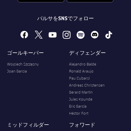
バルサをSNSでフォロー
facebook
x
youtube
instagram
spotify
discord
tiktok
ゴールキーパー
ディフェンダー
Wojciech Szczęsny
Alejandro Balde
Joan Garcia
Ronald Araujo
Pau Cubarsí
Andreas Christensen
Gerard Martín
Jules Kounde
Eric García
Héctor Fort
ミッドフィルダー
フォワード