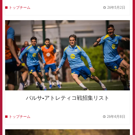
26年5月2日
トップチーム
label.
FCB Barcelona badge
バルサ-アトレティコ戦招集リスト
26年4月8日
トップチーム
label.
FCB Barcelona badge