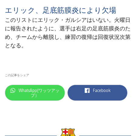
エリック、足底筋膜炎により欠場
このリストにエリック・ガルシアはいない。火曜日
に報告されたように、選手は右足の足底筋膜炎のた
め、チームから離脱し、練習の復帰は回復状況次第
となる。
この記事をシェア
label.aria.whatsapp
label.aria.facebook
WhatsApp(ワッツアッ
Facebook
プ）