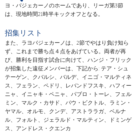
結果
スケジュール
ヨ・バジェカーノのホームであり、リーガ第3節
は、現地時間21時半キックオフとなる。
順位表
チケット
招集リスト
結果
また、ラヨバジェカーノは、2節でやはり負け知ら
順位表
ず、これまで勝ち点４点をあげている。両者が再
び、勝利を目指す試合に向けて、ハンジ・フリック
が招集した遠征メンバーは、下記から: テア・シュ
テーゲン、クバルシ、バルデ、イニゴ・マルティネ
ス、フェラン、ペドリ、レバンドフスキ、ハフィー
ニャ、イニャキ・ペニャ、パブロ・トーレ、フェル
ミン、マルク・カサド、パウ・ビクトル、ラミン・
ヤマル、オルモ、クンデ、アストララガ、ベルナ
ル、フォルト、ジェラルド・マルティン、ドミンゲ
ス、アンドレス・クエンカ