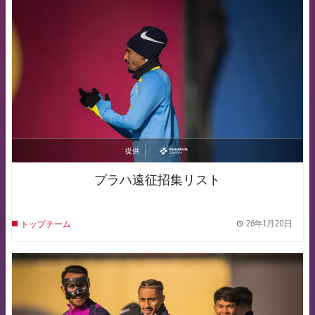
FCB Barcelona badge
提供
asistencia
プラハ遠征招集リスト
26年1月20日
トップチーム
label.
FCB Barcelona badge