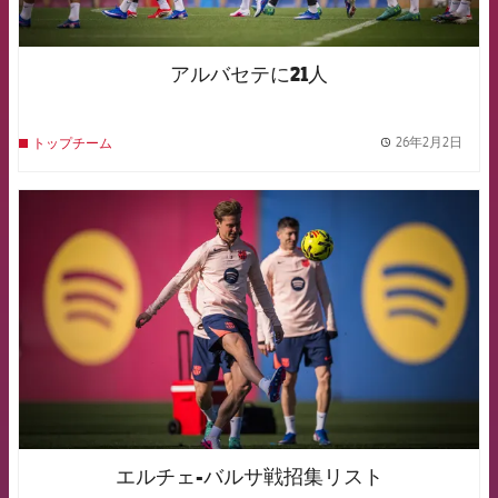
アルバセテに21人
26年2月2日
トップチーム
label.
FCB Barcelona badge
エルチェ-バルサ戦招集リスト