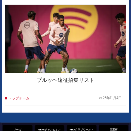
FCB Barcelona badge
ブルッヘ遠征招集リスト
25年11月4日
トップチーム
label.
リーガ
UEFAチャンピオン
FIFAクラブワールド
国王杯