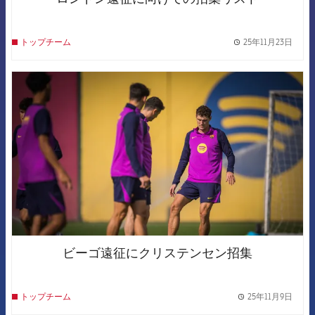
25年11月23日
トップチーム
label.
FCB Barcelona badge
ビーゴ遠征にクリステンセン招集
25年11月9日
トップチーム
label.