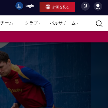
Login
JA
計画を見る
filled-badge
user
Culers
www
プチーム
クラブ
バルサチーム
LABEL.ARIA.CARETDOWN
LABEL.ARIA.CARETDOWN
LABEL.ARIA.CARETDOWN