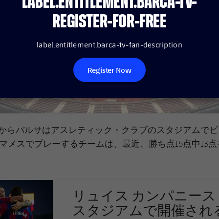
LABEL.ENTITLEMENT.BARCA-TV-
REGISTER-FOR-FREE
label.entitlement.barca-tv-fan-description
Register Now
時からバルサはアスレティック・クラブのスタジアムで
マメスでプレーするチームは、最近、勝ち点15点中13
リュイス カンパニース
スタジアムで開催され