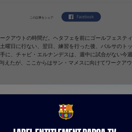
label.aria.facebook
Facebook
この記事をシェア
ークアウトの時間だ。ヘタフェを前にゴールフェステ
土曜日に行ない、翌日、練習を行った後、バルサのト
手に、チャビ・エルナンデスは、週中に試合がない今
与えたが、ここからはサン・マメスに向けてワークアウ
FCB Barcelona badge