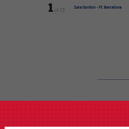
1
Sara Gordon - FC Barcelona
of
23
label.aria.barcelon