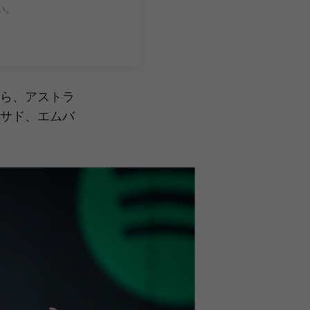
い。
ら、アストラ
サド、エムバ
次
label.aria.chevron