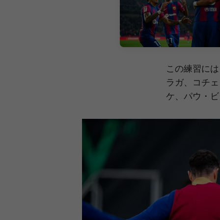
この練習には
ラガ、コチェ
ケ、パウ・ビ
前
label.aria.chevronleft