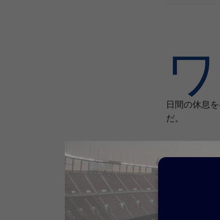
ワ
日間の休息を
だ。