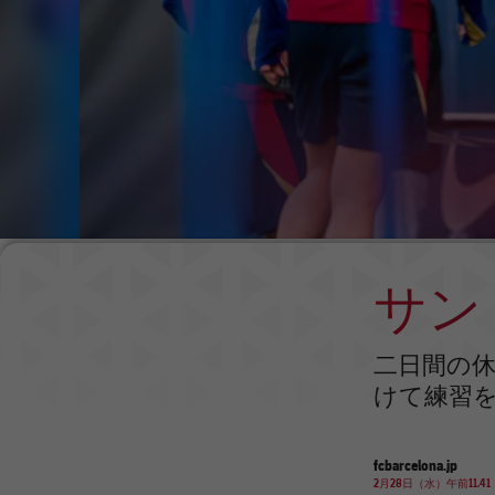
サン
二日間の
けて練習
fcbarcelona.jp
2月28日（水）午前11.41