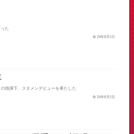
なった
26年8月1日
label.share.
年
クの指揮下、スタメンデビューを果たした
26年8月1日
label.share.