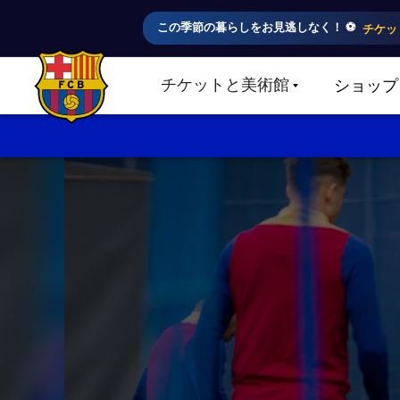
この季節の暮らしをお見逃しなく！ ⚽️
チケッ
チケットと美術館
ショップ
LABEL.SHARE.CARETDOWN
FC Barcelona club badge