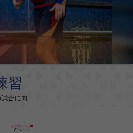
練習
の試合に向
トップチーム
Published news
24?2月?28?