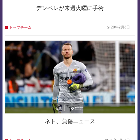
デンベレが来週火曜に手術
20年2月6日
トップチーム
label.
FCB Barcelona badge
提供
asistencia
ネト、負傷ニュース