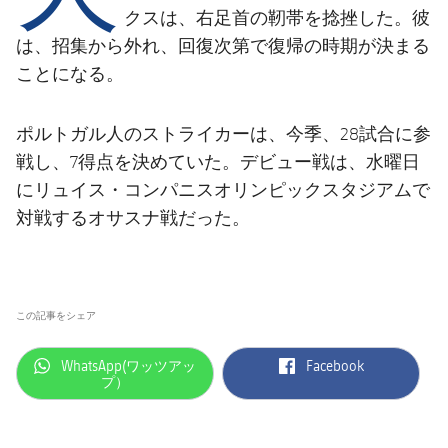
結果
スケジュール
クスは、右足首の靭帯を捻挫した。彼
は、招集から外れ、回復次第で復帰の時期が決まる
順位表
チケット
ことになる。
結果
ポルトガル人のストライカーは、今季、28試合に参
順位表
戦し、7得点を決めていた。デビュー戦は、水曜日
にリュイス・コンパニスオリンピックスタジアムで
対戦するオサスナ戦だった。
この記事をシェア
label.aria.whatsapp
label.aria.facebook
WhatsApp(ワッツアッ
Facebook
プ）