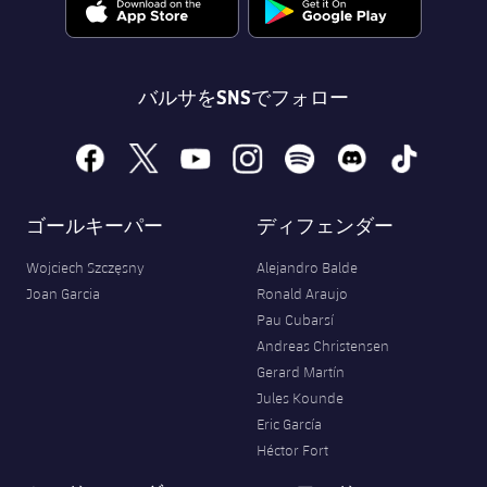
バルサをSNSでフォロー
facebook
x
youtube
instagram
spotify
discord
tiktok
ゴールキーパー
ディフェンダー
Wojciech Szczęsny
Alejandro Balde
Joan Garcia
Ronald Araujo
Pau Cubarsí
Andreas Christensen
Gerard Martín
Jules Kounde
Eric García
Héctor Fort