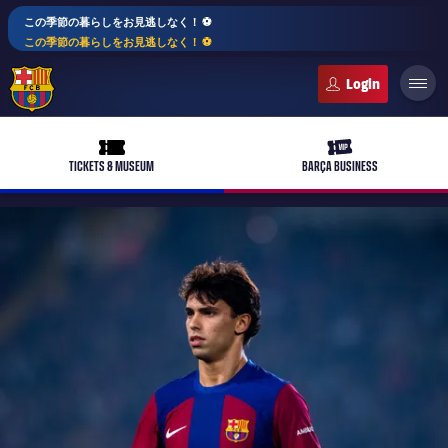
この季節の暮らしをお見逃しなく！ ⚽️
この季節の暮らしをお見逃しなく！ ⚽️
FC Barcelona club badge
ticket-full
ticket-vip
TICKETS & MUSEUM
BARÇA BUSINESS
PLUSICON
LABEL.ARIA.PLUS
トップチーム
plusicon
label.aria.plus
女子サッカー
plusicon
label.aria.plus
バルサアカデミー
plusicon
label.aria.plus
スケジュール
バルサAtlètic
plusicon
label.aria.plus
10年毎