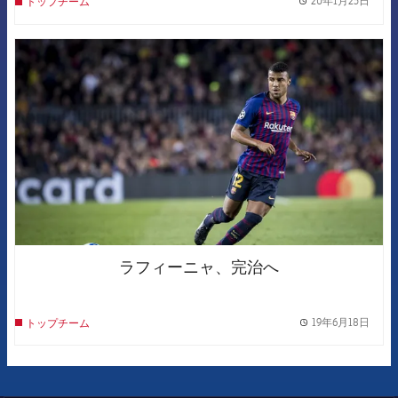
20年1月23日
トップチーム
label.
FCB Barcelona badge
ラフィーニャ、完治へ
19年6月18日
トップチーム
label.