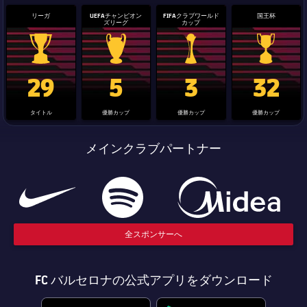
リーガ
UEFAチャンピオン
FIFAクラブワールド
国王杯
ズリーグ
カップ
La Liga trophy
Champions League trophy
label.aria.clubworldcup
国王杯
29
5
3
32
タイトル
優勝カップ
優勝カップ
優勝カップ
メインクラブパートナー
全スポンサーへ
FC バルセロナの公式アプリをダウンロード