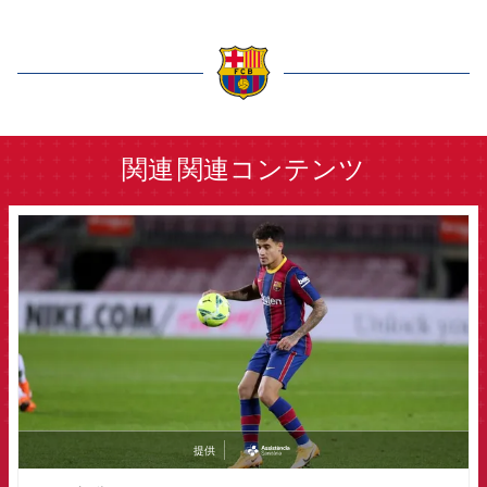
label.aria.barcelona
関連
関連コンテンツ
FCB Barcelona badge
提供
asistencia