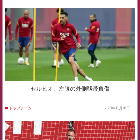
FCB Barcelona badge
セルヒオ、左膝の外側靱帯負傷
20年11月18日
トップチーム
label.
FCB Barcelona badge