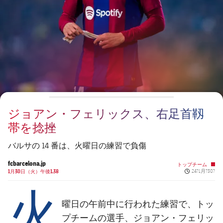
チケット
スケジュール
PLUSICON
LABEL.ARIA.PLUS
会長
plusicon
label.aria.plus
結果
チケット
トップチーム
plusicon
label.aria.plus
レジェンド
プレスパス
順位表
結果
スケジュール
PLUSICON
LABEL.ARIA.PLUS
監督
Facilities
順位表
チケット
トップチーム
plusicon
label.aria.plus
ジョアン・フェリックス、右足首靱
結果
スケジュール
帯を捻挫
PLUSICON
LABEL.ARIA.PLUS
順位表
チケット
バルサの 14 番は、火曜日の練習で負傷
トップチーム
plusicon
label.aria.plus
fcbarcelona.jp
トップチーム
結果
Published ne
1月30日（火）午後1.38
24?1月?30?
スケジュール
火
PLUSICON
LABEL.ARIA.PLUS
順位表
チケット
トップチーム
曜日の午前中に行われた練習で、トッ
plusicon
label.aria.plus
プチームの選手、ジョアン・フェリッ