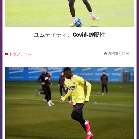
ユムティティ、Covid-19陽性
20年8月14日
トップチーム
label.
FCB Barcelona badge