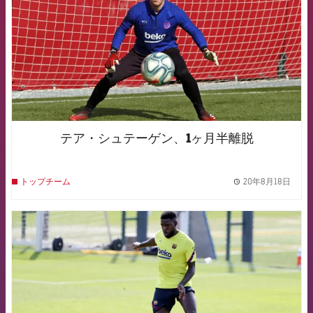
テア・シュテーゲン、1ヶ月半離脱
20年8月18日
トップチーム
label.
FCB Barcelona badge