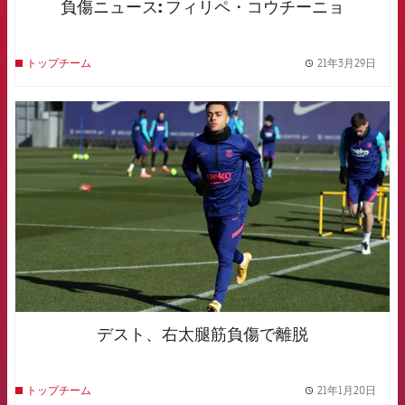
負傷ニュース: フィリペ・コウチーニョ
21年3月29日
トップチーム
label.
FCB Barcelona badge
デスト、右太腿筋負傷で離脱
21年1月20日
トップチーム
label.