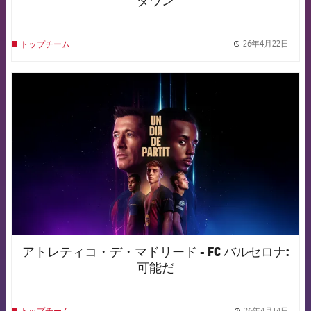
ダウン
26年4月22日
トップチーム
label.
FCB Barcelona badge
アトレティコ・デ・マドリード - FC バルセロナ:
可能だ
26年4月14日
トップチーム