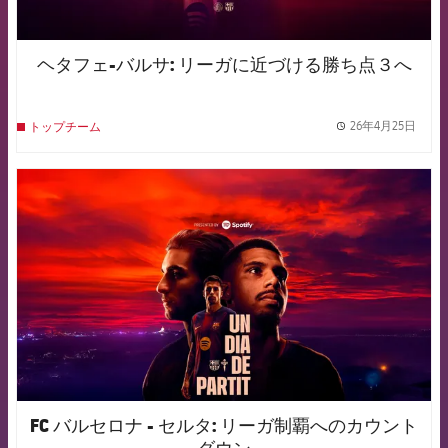
ヘタフェ-バルサ: リーガに近づける勝ち点３へ
26年4月25日
トップチーム
label.
FCB Barcelona badge
FC バルセロナ - セルタ: リーガ制覇へのカウント