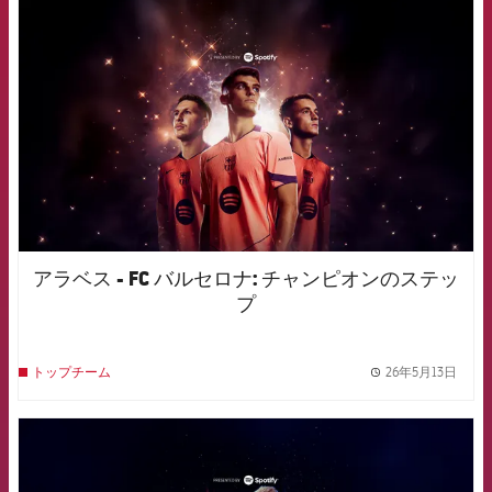
FCB Barcelona badge
アラベス - FC バルセロナ: チャンピオンのステッ
プ
26年5月13日
トップチーム
label.
FCB Barcelona badge