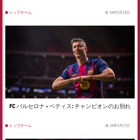
26年5月23日
トップチーム
label.
FCB Barcelona badge
FC バルセロナ - ベティス: チャンピオンのお別れ
26年5月17日
トップチーム
label.