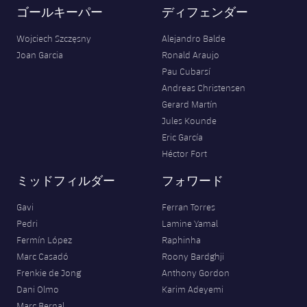
ゴールキーパー
ディフェンダー
Wojciech Szczęsny
Alejandro Balde
Joan Garcia
Ronald Araujo
Pau Cubarsí
Andreas Christensen
Gerard Martín
Jules Kounde
Eric García
Héctor Fort
ミッドフィルダー
フォワード
Gavi
Ferran Torres
Pedri
Lamine Yamal
Fermín López
Raphinha
Marc Casadó
Roony Bardghji
Frenkie de Jong
Anthony Gordon
Dani Olmo
Karim Adeyemi
Marc Bernal