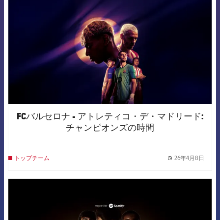
FCバルセロナ - アトレティコ・デ・マドリード:
チャンピオンズの時間
26年4月8日
トップチーム
label.
FCB Barcelona badge