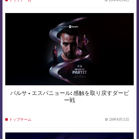
label.
FCB Barcelona badge
バルサ - エスパニョール: 感触を取り戻すダービ
ー戦
26年4月11日
トップチーム
label.
FCB Barcelona badge