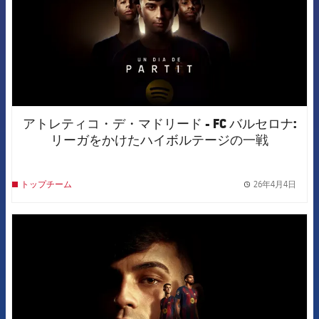
アトレティコ・デ・マドリード - FC バルセロナ:
リーガをかけたハイボルテージの一戦
26年4月4日
トップチーム
label.
FCB Barcelona badge