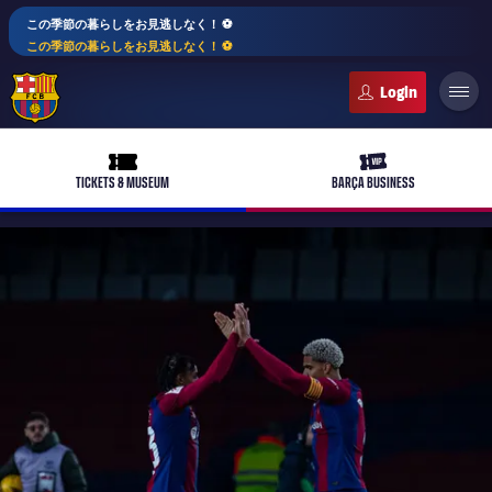
この季節の暮らしをお見逃しなく！ ⚽️
この季節の暮らしをお見逃しなく！ ⚽️
FC Barcelona club badge
ticket-full
ticket-vip
TICKETS & MUSEUM
BARÇA BUSINESS
PLUSICON
LABEL.ARIA.PLUS
トップチーム
plusicon
label.aria.plus
女子サッカー
plusicon
label.aria.plus
バルサアカデミー
plusicon
label.aria.plus
スケジュール
バルサAtlètic
plusicon
label.aria.plus
10年毎