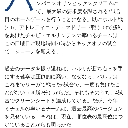
結果
スケジュール
ンパニスオリンピックスタジアムに
て、最大級の要求度を課される3試合
順位表
チケット
目のホームゲームを行うことになる。既にポルト戦
(2-1)、アトレティコ・デ・マドリード戦 (1-0)で勝利
結果
をあげたチャビ・エルナンデスの率いるチームは、
この日曜日に現地時間21時からキックオフの試合
順位表
で、ジローナを迎える。
過去のデータを振り返れば、バルサが勝ち点３を手
にする確率は圧倒的に高い。なぜなら、バルサは、
これまでリーガで戦った6試合で、一度も負けたこ
とがない（４勝2分）からだ。それもそのうち、4試
合でクリーンシートを達成している。だが、今年、
ミチェルの率いるチームは、過去最高のバージョン
を見せている。それは、現在、順位表の最高位につ
いていることからも明らかだ。