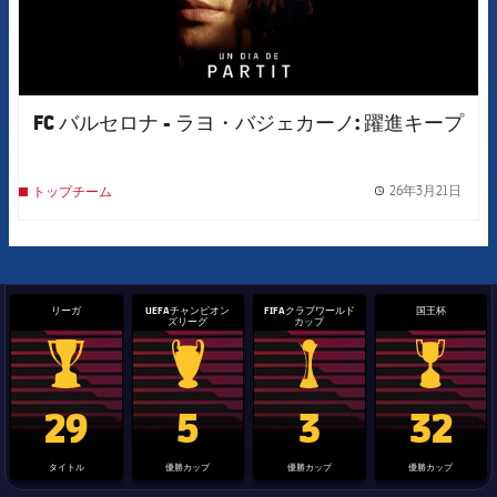
FC バルセロナ - ラヨ・バジェカーノ: 躍進キープ
26年3月21日
トップチーム
label.
リーガ
UEFAチャンピオン
FIFAクラブワールド
国王杯
ズリーグ
カップ
La Liga trophy
Champions League trophy
label.aria.clubworldcup
国王杯
29
5
3
32
タイトル
優勝カップ
優勝カップ
優勝カップ