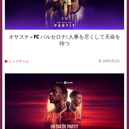
オサスナ - FC バルセロナ: 人事を尽くして天命を
待つ
26年5月2日
トップチーム
label.
FCB Barcelona badge