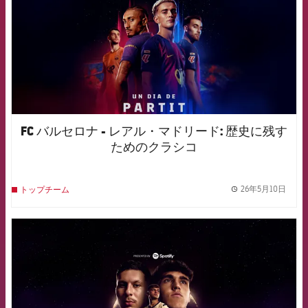
FC バルセロナ - レアル・マドリード: 歴史に残す
ためのクラシコ
26年5月10日
トップチーム
label.
FCB Barcelona badge