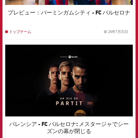
プレビュー：バーミンガムシティ - FC バルセロナ
26年7月31日
トップチーム
label.
FCB Barcelona badge
バレンシア - FC バルセロナ: メスタージャでシー
ズンの幕が閉じる