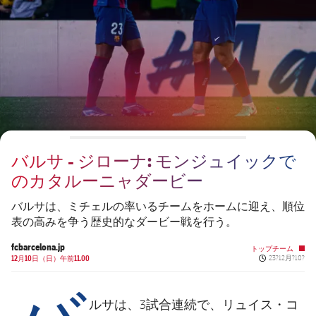
チケット
スケジュール
PLUSICON
LABEL.ARIA.PLUS
会長
plusicon
label.aria.plus
結果
チケット
トップチーム
plusicon
label.aria.plus
レジェンド
プレスパス
順位表
結果
スケジュール
PLUSICON
LABEL.ARIA.PLUS
監督
Facilities
順位表
チケット
トップチーム
plusicon
label.aria.plus
バルサ - ジローナ: モンジュイックで
結果
スケジュール
のカタルーニャダービー
PLUSICON
LABEL.ARIA.PLUS
順位表
チケット
バルサは、ミチェルの率いるチームをホームに迎え、順位
トップチーム
plusicon
label.aria.plus
表の高みを争う歴史的なダービー戦を行う。
結果
スケジュール
fcbarcelona.jp
トップチーム
PLUSICON
LABEL.ARIA.PLUS
Published new
12月10日（日）午前11.00
23?12月?10?
バ
順位表
チケット
トップチーム
plusicon
label.aria.plus
ルサは、3試合連続で、リュイス・コ