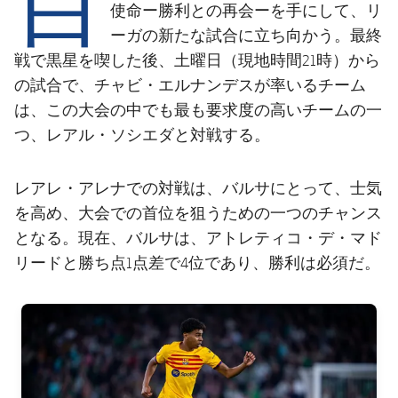
結果
スケジュール
使命ー勝利との再会ーを手にして、リ
ーガの新たな試合に立ち向かう。最終
順位表
チケット
戦で黒星を喫した後、土曜日（現地時間21時）から
の試合で、チャビ・エルナンデスが率いるチーム
結果
は、この大会の中でも最も要求度の高いチームの一
つ、レアル・ソシエダと対戦する。
順位表
レアレ・アレナでの対戦は、バルサにとって、士気
を高め、大会での首位を狙うための一つのチャンス
となる。現在、バルサは、アトレティコ・デ・マド
リードと勝ち点1点差で4位であり、勝利は必須だ。
FC Barcelona club badge