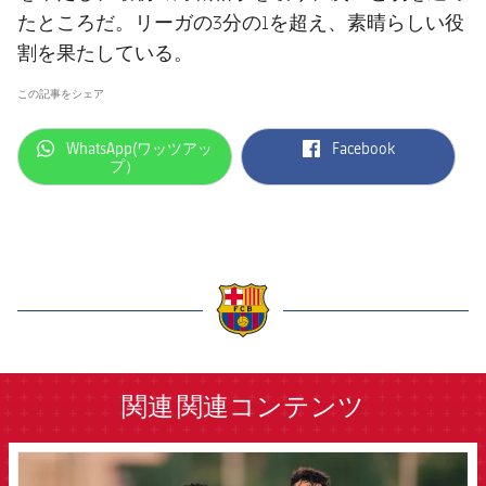
たところだ。リーガの3分の1を超え、素晴らしい役
割を果たしている。
この記事をシェア
label.aria.whatsapp
label.aria.facebook
WhatsApp(ワッツアッ
Facebook
プ）
label.aria.barcelona
関連
関連コンテンツ
FCB Barcelona badge