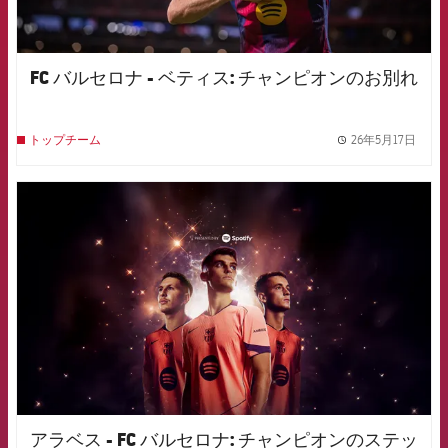
FC バルセロナ - ベティス: チャンピオンのお別れ
26年5月17日
トップチーム
label.
FCB Barcelona badge
アラベス - FC バルセロナ: チャンピオンのステッ