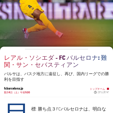
チケット
スケジュール
PLUSICON
LABEL.ARIA.PLUS
会長
plusicon
label.aria.plus
結果
チケット
トップチーム
plusicon
label.aria.plus
レジェンド
プレスパス
順位表
結果
スケジュール
PLUSICON
LABEL.ARIA.PLUS
監督
Facilities
順位表
チケット
トップチーム
plusicon
label.aria.plus
レアル・ソシエダ - FC バルセロナ: 難
結果
スケジュール
関・サン・セバスティアン
PLUSICON
LABEL.ARIA.PLUS
順位表
チケット
バルサは、バスク地方に遠征し、再び、国内リーグでの勝
トップチーム
plusicon
label.aria.plus
利を目指す
結果
スケジュール
fcbarcelona.jp
トップチーム
PLUSICON
LABEL.ARIA.PLUS
Published ne
11月4日（土）午前9.00
23?11月?4?
目
順位表
チケット
トップチーム
plusicon
label.aria.plus
標: 勝ち点３FCバルセロナは、明白な