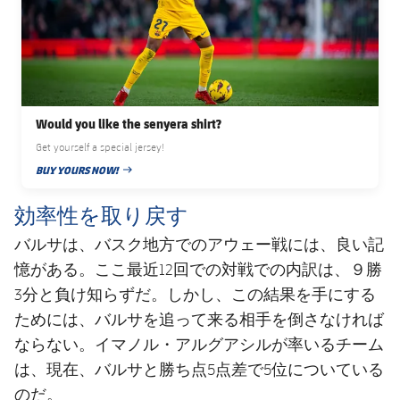
Would you like the senyera shirt?
Get yourself a special jersey!
BUY YOURS NOW!
PUBLISHED NEWS
効率性を取り戻す
バルサは、バスク地方でのアウェー戦には、良い記
憶がある。ここ最近12回での対戦での内訳は、９勝
3分と負け知らずだ。しかし、この結果を手にする
ためには、バルサを追って来る相手を倒さなければ
ならない。イマノル・アルグアシルが率いるチーム
は、現在、バルサと勝ち点5点差で5位についている
のだ。