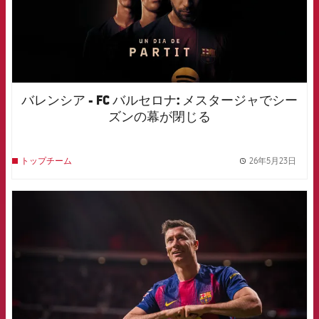
バレンシア - FC バルセロナ: メスタージャでシー
ズンの幕が閉じる
26年5月23日
トップチーム
label.
FCB Barcelona badge