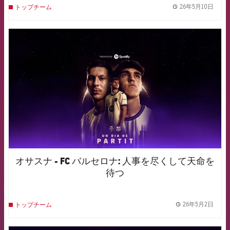
26年5月10日
トップチーム
label.
FCB Barcelona badge
オサスナ - FC バルセロナ: 人事を尽くして天命を
待つ
26年5月2日
トップチーム
label.