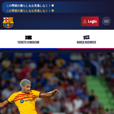
この季節の暮らしをお見逃しなく！ ⚽️
この季節の暮らしをお見逃しなく！ ⚽️
FC Barcelona club badge
ticket-full
ticket-vip
TICKETS & MUSEUM
BARÇA BUSINESS
PLUSICON
LABEL.ARIA.PLUS
トップチーム
plusicon
label.aria.plus
女子サッカー
plusicon
label.aria.plus
バルサアカデミー
plusicon
label.aria.plus
スケジュール
バルサAtlètic
plusicon
label.aria.plus
10年毎