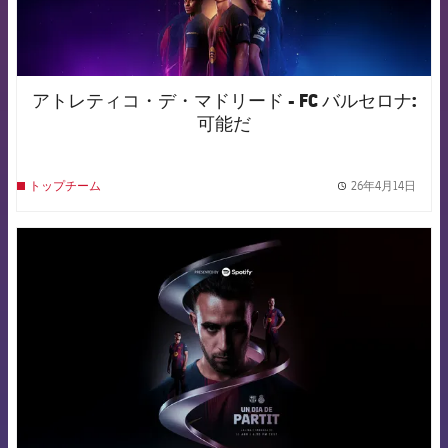
アトレティコ・デ・マドリード - FC バルセロナ:
可能だ
26年4月14日
トップチーム
label.
FCB Barcelona badge