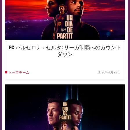
FC バルセロナ - セルタ: リーガ制覇へのカウント
ダウン
26年4月22日
トップチーム
label.
FCB Barcelona badge