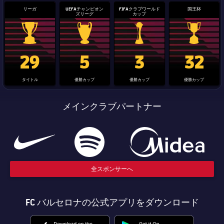
リーガ
UEFAチャンピオン
FIFAクラブワールド
国王杯
ズリーグ
カップ
La Liga trophy
Champions League trophy
label.aria.clubworldcup
国王杯
29
5
3
32
タイトル
優勝カップ
優勝カップ
優勝カップ
メインクラブパートナー
全スポンサーへ
FC バルセロナの公式アプリをダウンロード