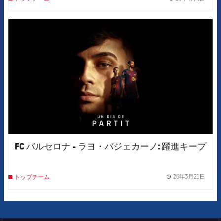
label.
FCB Barcelona badge
FC バルセロナ - ラヨ・バジェカーノ: 躍進キープ
26年3月21日
トップチーム
label.