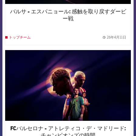
バルサ - エスパニョール: 感触を取り戻すダービ
ー戦
26年4月11日
トップチーム
label.
FCB Barcelona badge
FCバルセロナ - アトレティコ・デ・マドリード:
チャンピオンズの時間