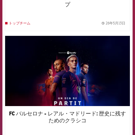
プ
26年5月13日
トップチーム
label.
FCB Barcelona badge
FC バルセロナ - レアル・マドリード: 歴史に残す
ためのクラシコ