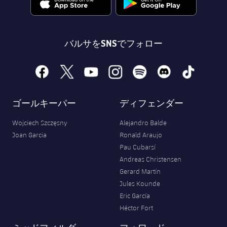
バルサをSNSでフォロー
facebook
x
youtube
instagram
spotify
discord
tiktok
ゴールキーパー
ディフェンダー
Wojciech Szczęsny
Alejandro Balde
Joan Garcia
Ronald Araujo
Pau Cubarsí
Andreas Christensen
Gerard Martín
Jules Kounde
Eric García
Héctor Fort