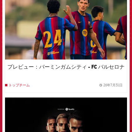
プレビュー：バーミンガムシティ - FC バルセロナ
26年7月31日
トップチーム
label.
FCB Barcelona badge