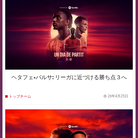
FCB Barcelona badge
ヘタフェ-バルサ: リーガに近づける勝ち点３へ
26年4月25日
トップチーム
label.
FCB Barcelona badge