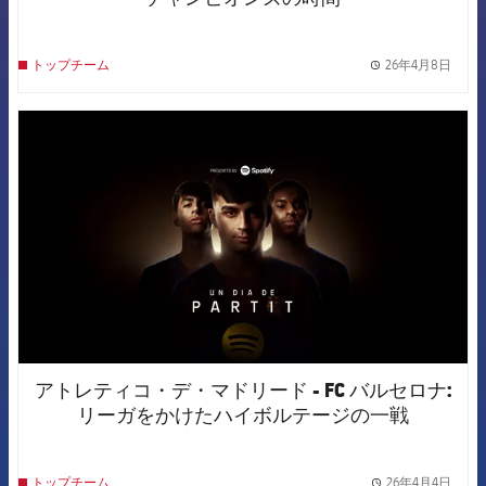
26年4月8日
トップチーム
label.
FCB Barcelona badge
アトレティコ・デ・マドリード - FC バルセロナ:
リーガをかけたハイボルテージの一戦
26年4月4日
トップチーム