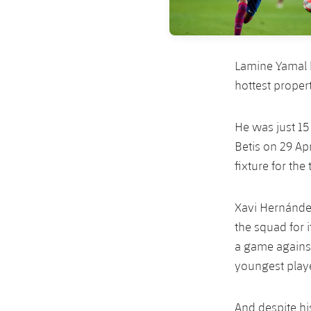
Lamine Yamal h
hottest proper
He was just 15
Betis on 29 Ap
fixture for the
Xavi Hernández
the squad for 
a game agains
youngest playe
And despite hi