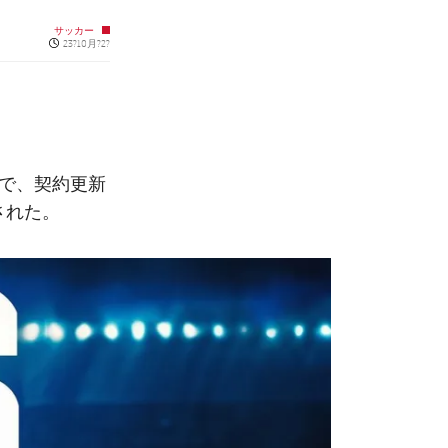
サッカー
Published news
23?10月?2?
まで、契約更新
された。