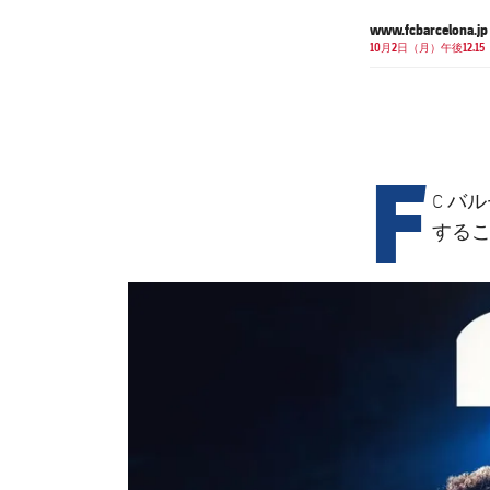
www.fcbarcelona.jp
10月2日（月）午後12.15
F
C バ
するこ