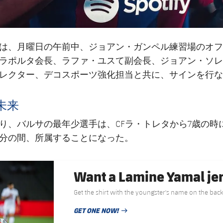
は、月曜日の午前中、ジョアン・ガンペル練習場のオフ
ラポルタ会長、ラファ・ユスて副会長、ジョアン・ソレ
レクター、デコスポーツ強化担当と共に、サインを行な
未来
り、バルサの最年少選手は、CFラ・トレタから7歳の時
分の間、所属することになった。
Want a Lamine Yamal je
Get the shirt with the youngster's name on the back
GET ONE NOW!
PUBLISHED NEWS