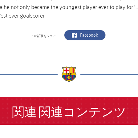
a he not only became the youngest player ever to play for 'L
est ever goalscorer.
label.aria.facebook
Facebook
この記事をシェア
a
関連
関連コンテンツ