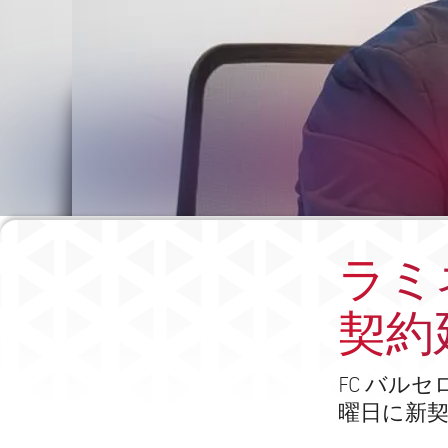
ラミ
契約
FC バル
曜日に新