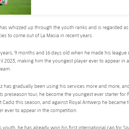
as whizzed up through the youth ranks and is regarded as 
ties to come out of La Masia in recent years.
 years, 9 months and 16 days old when he made his league 
ril 2023, making him the youngest player ever to appear in 
 team.
 has gradually been using his services more and more, and 
its preseason tour, he become the youngest ever starter for 
t Cadiz this season, and against Royal Antwerp he became 
r ever to appear in the competition.
s youth, he has already won his first international cap for S