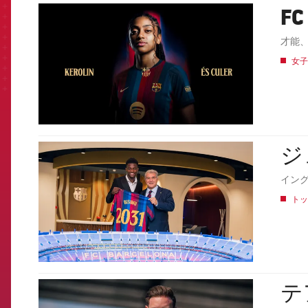
F
FCB Barcelona badge
才能
女子
ジ
FCB Barcelona badge
イング
トッ
テ
FCB Barcelona badge