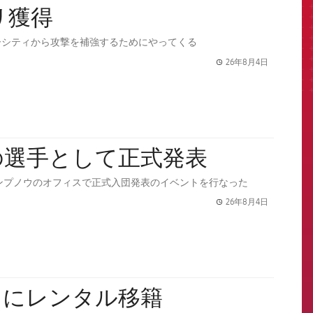
リ獲得
ーシティから攻撃を補強するためにやってくる
26年8月4日
label.share.
の選手として正式発表
 カンプノウのオフィスで正式入団発表のイベントを行なった
26年8月4日
label.share.
スにレンタル移籍