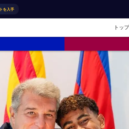
トを入手
トッ