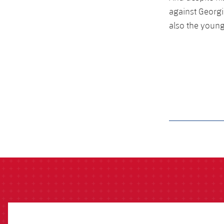
against Georgi
also the young
label.aria.barcelon