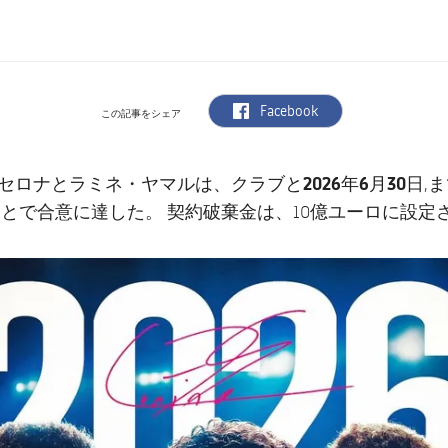
label.aria.facebook
Facebook
この記事をシェア
ラミネ・ヤマル
2026年6月30日
ルセロナと
は、クラブと
,
とで合意に達した。 契約破棄金は、10億ユーロに設定