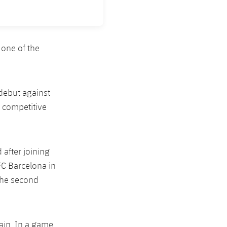
one of the
debut against
a competitive
after joining
FC Barcelona in
the second
pain. In a game