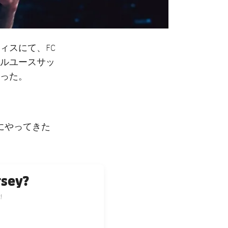
ィスにて、FC
ルユースサッ
った。
にやってきた
rsey?
!