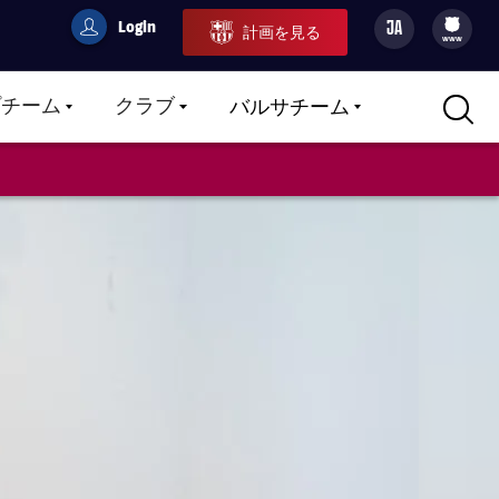
Login
JA
計画を見る
filled-badge
user
Culers
www
プチーム
クラブ
バルサチーム
LABEL.ARIA.CARETDOWN
LABEL.ARIA.CARETDOWN
LABEL.ARIA.CARETDOWN