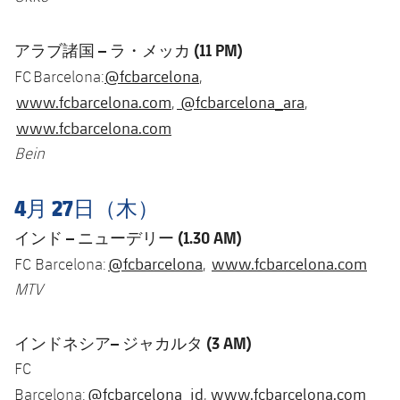
アラブ諸国 – ラ・メッカ (11 PM)
@fcbarcelona
FC Barcelona:
,
www.fcbarcelona.com
@fcbarcelona_ara
,
,
www.fcbarcelona.com
Bein
4月 27日（木）
インド – ニューデリー (1.30 AM)
@fcbarcelona
www.fcbarcelona.com
FC Barcelona:
,
MTV
インドネシア– ジャカルタ (3 AM)
FC
@fcbarcelona_id
www.fcbarcelona.com
Barcelona:
,