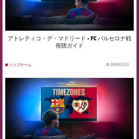
アトレティコ・デ・マドリード - FC バルセロナ戦
視聴ガイド
26年4月2日
トップチーム
label.
FCB Barcelona badge