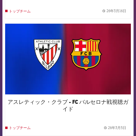
26年3月16日
トップチーム
label.
FCB Barcelona badge
アスレティック・クラブ - FC バルセロナ戦視聴ガ
イド
26年3月5日
トップチーム
label.