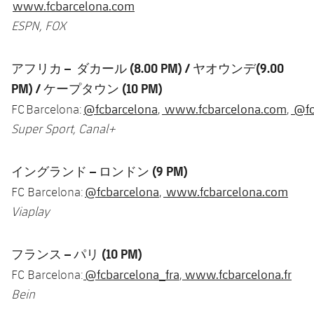
www.fcbarcelona.com
ESPN, FOX
アフリカ – ダカール (8.00 PM) / ヤオウンデ(9.00
PM) / ケープタウン (10 PM)
@fcbarcelona
www.fcbarcelona.com
@fc
FC Barcelona:
,
,
Super Sport, Canal+
イングランド – ロンドン (9 PM)
@fcbarcelona
www.fcbarcelona.com
FC Barcelona:
,
Viaplay
フランス – パリ (10 PM)
@fcbarcelona_fra
www.fcbarcelona.fr
FC Barcelona:
,
Bein