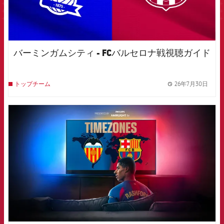
バーミンガムシティ - FCバルセロナ戦視聴ガイド
26年7月30日
トップチーム
label.
FCB Barcelona badge