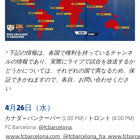
* 下記の情報は、各国で権利を持っているチャンネ
ルの情報であり、実際にライブで試合を放送するか
保
どうかについては、それぞれの国で異なるため、
証できかねます
ので、各自、お問い合わせくださ
い
4月26日（水）
カナダ
–
バンクーバー
トロント
(1.00 PM) /
(4.00 PM)
@fcbarcelona
FC Barcelona:
,
www.fcbarcelona.com
@fcbarcelona_fra
www.fcbarcel
,
,