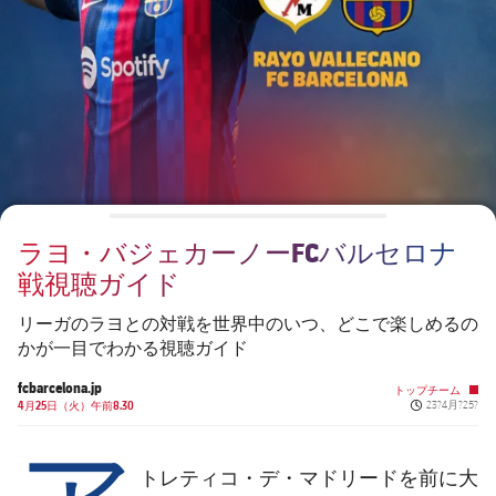
チケット
スケジュール
PLUSICON
LABEL.ARIA.PLUS
会長
plusicon
label.aria.plus
結果
チケット
トップチーム
plusicon
label.aria.plus
レジェンド
プレスパス
順位表
結果
スケジュール
PLUSICON
LABEL.ARIA.PLUS
監督
Facilities
順位表
チケット
トップチーム
plusicon
label.aria.plus
ラヨ・バジェカーノーFCバルセロナ
結果
スケジュール
戦視聴ガイド
PLUSICON
LABEL.ARIA.PLUS
順位表
チケット
リーガのラヨとの対戦を世界中のいつ、どこで楽しめるの
トップチーム
plusicon
label.aria.plus
かが一目でわかる視聴ガイド
結果
スケジュール
fcbarcelona.jp
トップチーム
PLUSICON
LABEL.ARIA.PLUS
Published ne
4月25日（火）午前8.30
23?4月?25?
ア
順位表
チケット
トップチーム
plusicon
label.aria.plus
トレティコ・デ・マドリードを前に大