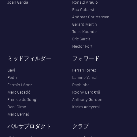
Joan Garcia
Ronald Araujo
Pau Cubarsí
Andreas Christensen
Gerard Martín
Jules Kounde
Eric García
Héctor Fort
ミッドフィルダー
フォワード
Gavi
Ferran Torres
Pedri
Lamine Yamal
Fermín López
Raphinha
Marc Casadó
Roony Bardghji
Frenkie de Jong
Anthony Gordon
Dani Olmo
Karim Adeyemi
Marc Bernal
バルサプロダクト
クラブ