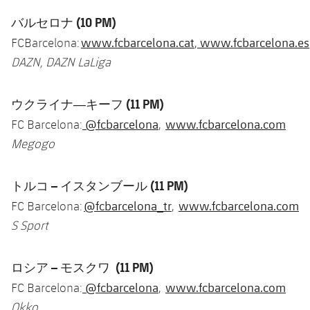
バルセロナ (10 PM)
www.fcbarcelona.cat
www.fcbarcelona.es
FCBarcelona:
,
DAZN, DAZN LaLiga
ウクライナ―キーフ (11 PM)
@fcbarcelona
www.fcbarcelona.com
FC Barcelona:
,
Megogo
トルコ – イスタンブール (11 PM)
@fcbarcelona_tr
www.fcbarcelona.com
FC Barcelona:
,
S Sport
ロシア – モスクワ (11 PM)
@fcbarcelona
www.fcbarcelona.com
FC Barcelona:
,
Okko