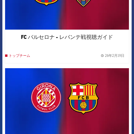
FC バルセロナ - レバンテ戦視聴ガイド
26年2月19日
トップチーム
label.
FCB Barcelona badge