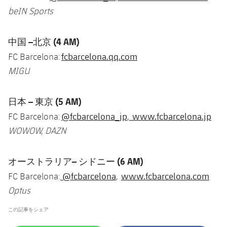
beIN Sports
中国 –北京 (4 AM)
fcbarcelona.qq.com
FC Barcelona:
MIGU
日本 – 東京 (5 AM)
@fcbarcelona_jp
www.fcbarcelona.jp
FC Barcelona:
,
WOWOW, DAZN
オーストラリア– シドニー (6 AM)
@fcbarcelona
www.fcbarcelona.com
FC Barcelona:
,
Optus
この記事をシェア