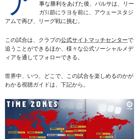
結果
スケジュール
事な勝利をあげた後、バルサは、リー
ガ31節にラヨを前に、アウェースタジ
順位表
チケット
アムで再び、リーグ戦に挑む。
結果
公式サイトマッチセンター
この試合は、クラブの
で
追うことができるほか、様々な公式ソーシャルメデ
順位表
ィアを通してフォローできる。
世界中、いつ、どこで、この試合を楽しめるのかが
わかる視聴ガイドは、下記から。