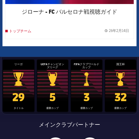
ジローナ - FC バルセロナ戦視聴ガイド
26年2月14日
トップチーム
label.
リーガ
UEFAチャンピオン
FIFAクラブワールド
国王杯
ズリーグ
カップ
La Liga trophy
Champions League trophy
label.aria.clubworldcup
国王杯
29
5
3
32
タイトル
優勝カップ
優勝カップ
優勝カップ
メインクラブパートナー