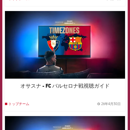
label.
FCB Barcelona badge
オサスナ - FC バルセロナ戦視聴ガイド
26年4月30日
トップチーム
label.
FCB Barcelona badge