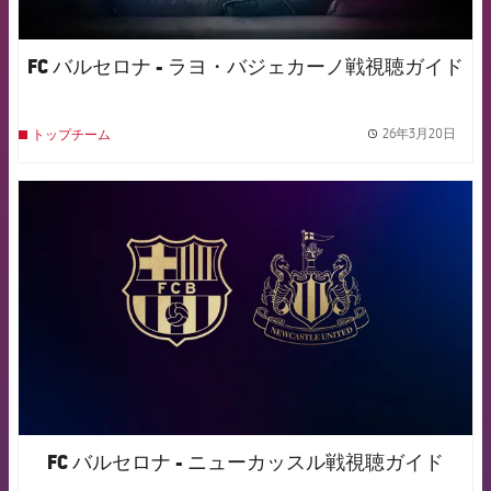
FC バルセロナ - ラヨ・バジェカーノ戦視聴ガイド
26年3月20日
トップチーム
label.
FCB Barcelona badge
FC バルセロナ - ニューカッスル戦視聴ガイド