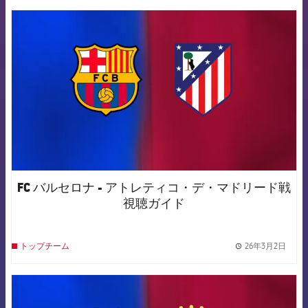
FCB Barcelona badge
FC バルセロナ - アトレティコ・デ・マドリード戦
視聴ガイド
26年3月2日
トップチーム
label.
FCB Barcelona badge