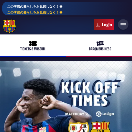
この季節の暮らしをお見逃しなく！ ⚽️
この季節の暮らしをお見逃しなく！ ⚽️
FC Barcelona club badge
ticket-full
ticket-vip
TICKETS & MUSEUM
BARÇA BUSINESS
PLUSICON
LABEL.ARIA.PLUS
トップチーム
plusicon
label.aria.plus
女子サッカー
plusicon
label.aria.plus
バルサアカデミー
plusicon
label.aria.plus
スケジュール
バルサAtlètic
plusicon
label.aria.plus
10年毎