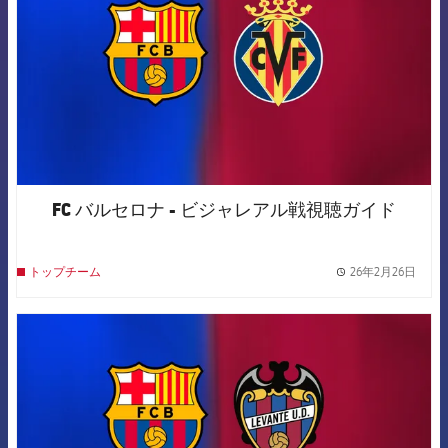
FC バルセロナ - ビジャレアル戦視聴ガイド
26年2月26日
トップチーム
label.
FCB Barcelona badge