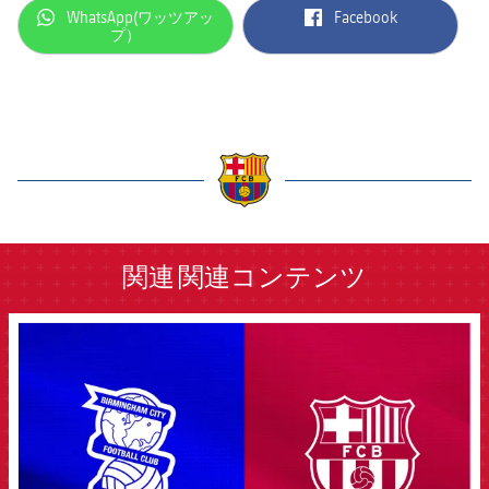
label.aria.whatsapp
label.aria.facebook
WhatsApp(ワッツアッ
Facebook
プ）
label.aria.barcelona
関連
関連コンテンツ
FCB Barcelona badge