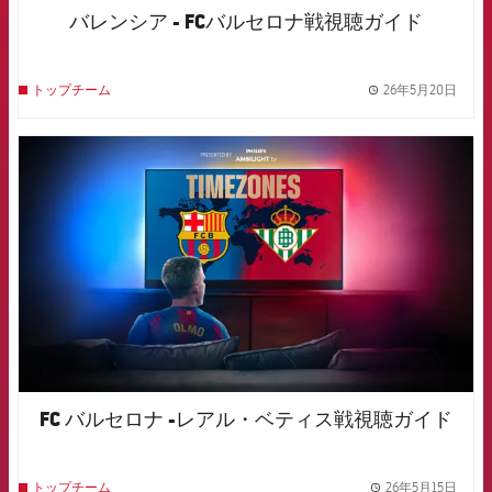
バレンシア - FCバルセロナ戦視聴ガイド
26年5月20日
トップチーム
label.
FCB Barcelona badge
FC バルセロナ -レアル・ベティス戦視聴ガイド
26年5月15日
トップチーム