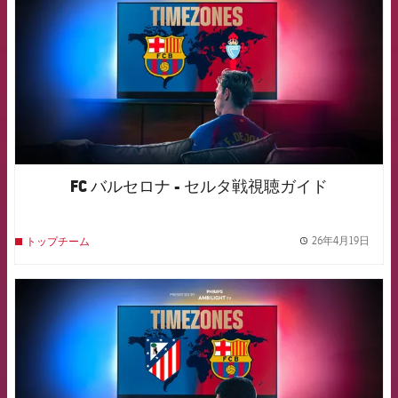
FC バルセロナ - セルタ戦視聴ガイド
26年4月19日
トップチーム
label.
FCB Barcelona badge