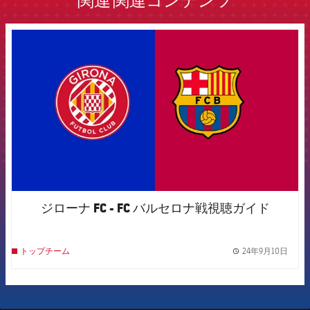
関連
関連コンテンツ
FCB Barcelona badge
ジローナ FC - FC バルセロナ戦視聴ガイド
24年9月10日
トップチーム
label.