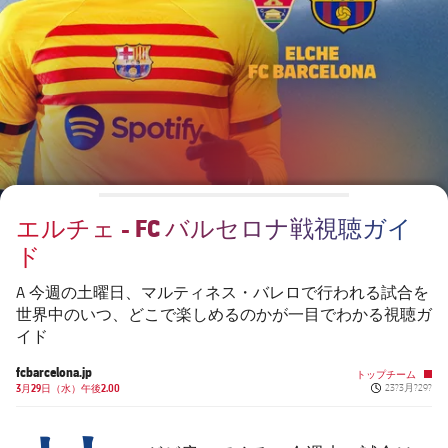
チケット
スケジュール
PLUSICON
LABEL.ARIA.PLUS
会長
plusicon
label.aria.plus
結果
チケット
トップチーム
plusicon
label.aria.plus
レジェンド
プレスパス
順位表
結果
スケジュール
PLUSICON
LABEL.ARIA.PLUS
監督
Facilities
順位表
チケット
トップチーム
plusicon
label.aria.plus
エルチェ - FC バルセロナ戦視聴ガイ
結果
スケジュール
ド
PLUSICON
LABEL.ARIA.PLUS
順位表
チケット
A 今週の土曜日、マルティネス・バレロで行われる試合を
トップチーム
plusicon
label.aria.plus
世界中のいつ、どこで楽しめるのかが一目でわかる視聴ガ
イド
結果
スケジュール
PLUSICON
LABEL.ARIA.PLUS
fcbarcelona.jp
トップチーム
Published ne
順位表
3月29日（水）午後2.00
23?3月?29?
チケット
トップチーム
plusicon
label.aria.plus