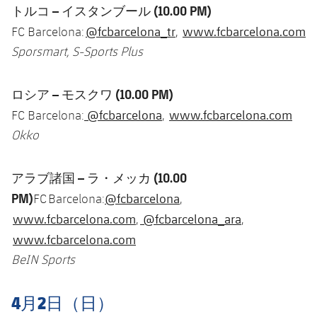
トルコ
–
イスタンブール
(10.00 PM)
@fcbarcelona_tr
www.fcbarcelona.com
FC Barcelona:
,
Sporsmart, S-Sports Plus
ロシア
–
モスクワ
(10.00 PM)
@fcbarcelona
www.fcbarcelona.com
FC Barcelona:
,
Okko
アラブ諸国 – ラ・メッカ (10.00
PM)
@fcbarcelona
FC Barcelona:
,
www.fcbarcelona.com
@fcbarcelona_ara
,
,
www.fcbarcelona.com
BeIN Sports
4月2日（日）