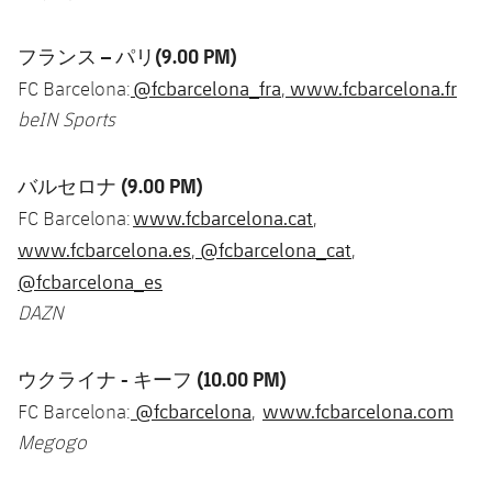
フランス
–
パリ
(9.00 PM)
@fcbarcelona_fra
www.fcbarcelona.fr
FC Barcelona:
,
beIN Sports
バルセロナ
(9.00 PM)
www.fcbarcelona.cat
FC Barcelona:
,
www.fcbarcelona.es
@fcbarcelona_cat
,
,
@fcbarcelona_es
DAZN
ウクライナ
-
キーフ
(10.00 PM)
@fcbarcelona
www.fcbarcelona.com
FC Barcelona:
,
Megogo