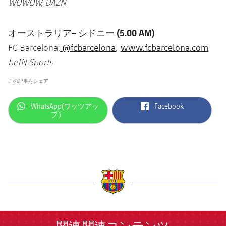
WOWOW, DAZN
オーストラリア– シドニー (5.00 AM)
@fcbarcelona
www.fcbarcelona.com
FC Barcelona:
,
beIN Sports
この記事をシェア
label.aria.whatsapp
label.aria.facebook
WhatsApp(ワッツアッ
Facebook
プ）
label.aria.barcelona