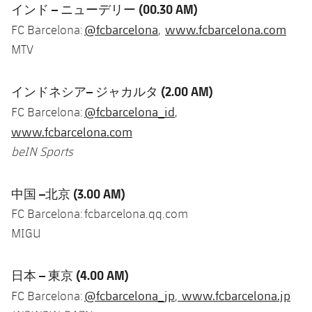
インド
–
ニューデリー
(00.30 AM)
@fcbarcelona
www.fcbarcelona.com
FC Barcelona:
,
MTV
インドネシア
–
ジャカルタ
(2.00 AM)
@fcbarcelona_id
FC Barcelona:
,
www.fcbarcelona.com
beIN Sports
中国
–
北京
(3.00 AM)
FC Barcelona: fcbarcelona.qq.com
MIGU
日本
–
東京
(4.00 AM)
@fcbarcelona_jp
www.fcbarcelona.jp
FC Barcelona:
,