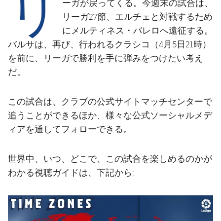
リ
結果
ーガが戻ってくる。今週末の試合は、
スケジュール
リーガ27節、エルチェと対戦するため
順位表
チケット
にメルティネス・バレロへ遠征する。
バルサは、再び、行われるクラシコ（4月5日21時）
結果
を前に、リーガで勝利を手に弾みをつけたい考え
だ。
順位表
この試合は、クラブの公式サイトマッチセンターで
追うことができるほか、様々な公式ソーシャルメデ
ィアを通してフォローできる。
世界中、いつ、どこで、この試合を楽しめるのかが
わかる視聴ガイドは、下記から: