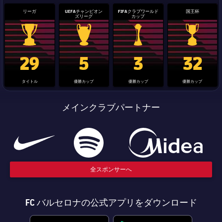
リーガ
UEFAチャンピオン
FIFAクラブワールド
国王杯
ズリーグ
カップ
La Liga trophy
Champions League trophy
label.aria.clubworldcup
国王杯
29
5
3
32
タイトル
優勝カップ
優勝カップ
優勝カップ
メインクラブパートナー
全スポンサーへ
FC バルセロナの公式アプリをダウンロード