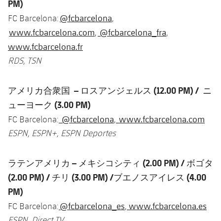
PM)
@fcbarcelona
FC Barcelona:
,
www.fcbarcelona.com
@fcbarcelona_fra
,
,
www.fcbarcelona.fr
RDS, TSN
アメリカ合衆国 – ロスアンジェルス (12.00 PM) / ニ
ューヨーク (3.00 PM)
@fcbarcelona
www.fcbarcelona.com
FC Barcelona:
,
ESPN, ESPN+, ESPN Deportes
ラテンアメリカ – メキシコシティ (2.00 PM) / ボゴタ
(2.00 PM) / チリ (3.00 PM) /ブエノスアイレス (4.00
PM)
@fcbarcelona_es
www.fcbarcelona.es
FC Barcelona:
,
ESPN, Direct TV