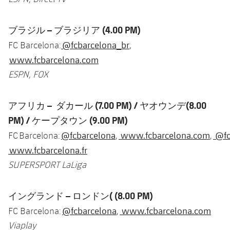
ブラジル
–
ブラジリア
(4.00 PM)
@fcbarcelona_br
FC Barcelona:
,
www.fcbarcelona.com
ESPN, FOX
アフリカ – ダカール (7.00 PM) / ヤオウンデ(8.00
PM) / ケープタウン (9.00 PM)
@fcbarcelona
www.fcbarcelona.com
@fc
FC Barcelona:
,
,
www.fcbarcelona.fr
SUPERSPORT LaLiga
イングランド
–
ロンドン
( (8.00 PM)
@fcbarcelona
www.fcbarcelona.com
FC Barcelona:
,
Viaplay