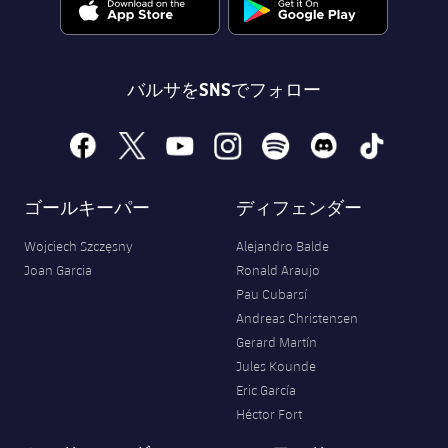
バルサをSNSでフォロー
facebook
x
youtube
instagram
spotify
discord
tiktok
ゴールキーパー
ディフェンダー
Wojciech Szczęsny
Alejandro Balde
Joan Garcia
Ronald Araujo
Pau Cubarsí
Andreas Christensen
Gerard Martín
Jules Kounde
Eric García
Héctor Fort