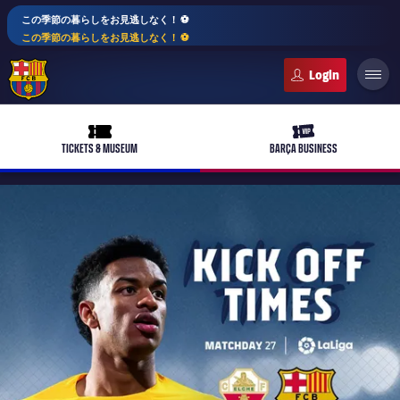
この季節の暮らしをお見逃しなく！ ⚽️
この季節の暮らしをお見逃しなく！ ⚽️
FC Barcelona club badge
ticket-full
ticket-vip
TICKETS & MUSEUM
BARÇA BUSINESS
PLUSICON
LABEL.ARIA.PLUS
トップチーム
plusicon
label.aria.plus
女子サッカー
plusicon
label.aria.plus
バルサアカデミー
plusicon
label.aria.plus
スケジュール
バルサAtlètic
plusicon
label.aria.plus
10年毎