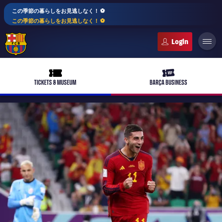
この季節の暮らしをお見逃しなく！ ⚽️
この季節の暮らしをお見逃しなく！ ⚽️
FC Barcelona club badge
ticket-full
ticket-vip
TICKETS & MUSEUM
BARÇA BUSINESS
PLUSICON
LABEL.ARIA.PLUS
トップチーム
plusicon
label.aria.plus
女子サッカー
plusicon
label.aria.plus
バルサアカデミー
plusicon
label.aria.plus
スケジュール
バルサAtlètic
plusicon
label.aria.plus
10年毎