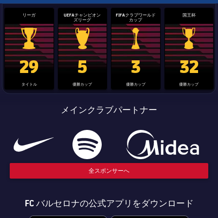
リーガ
UEFAチャンピオン
FIFAクラブワールド
国王杯
ズリーグ
カップ
La Liga trophy
Champions League trophy
label.aria.clubworldcup
国王杯
29
5
3
32
タイトル
優勝カップ
優勝カップ
優勝カップ
メインクラブパートナー
全スポンサーへ
FC バルセロナの公式アプリをダウンロード