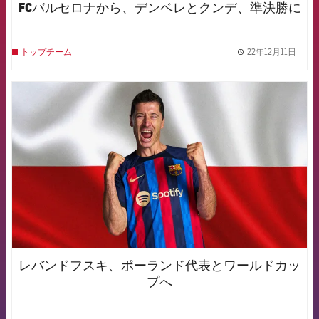
FCバルセロナから、デンベレとクンデ、準決勝に
22年12月11日
トップチーム
label.
FCB Barcelona badge
レバンドフスキ、ポーランド代表とワールドカッ
プへ