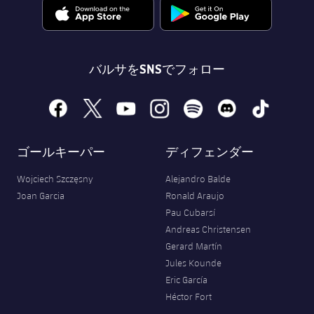
バルサをSNSでフォロー
facebook
x
youtube
instagram
spotify
discord
tiktok
ゴールキーパー
ディフェンダー
Wojciech Szczęsny
Alejandro Balde
Joan Garcia
Ronald Araujo
Pau Cubarsí
Andreas Christensen
Gerard Martín
Jules Kounde
Eric García
Héctor Fort