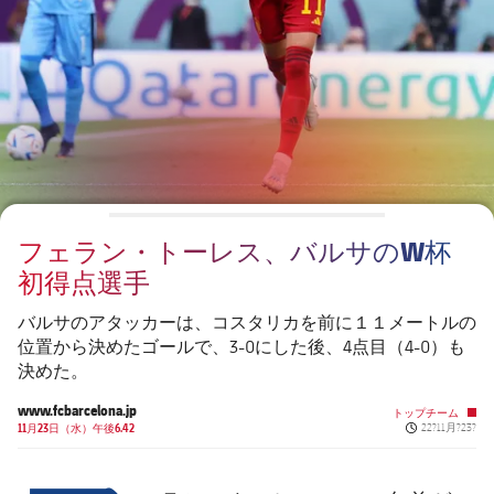
チケット
スケジュール
PLUSICON
LABEL.ARIA.PLUS
会長
plusicon
label.aria.plus
結果
チケット
トップチーム
plusicon
label.aria.plus
レジェンド
プレスパス
順位表
結果
スケジュール
PLUSICON
LABEL.ARIA.PLUS
監督
Facilities
順位表
チケット
トップチーム
plusicon
label.aria.plus
フェラン・トーレス、バルサのW杯
結果
スケジュール
初得点選手
PLUSICON
LABEL.ARIA.PLUS
順位表
チケット
バルサのアタッカーは、コスタリカを前に１１メートルの
トップチーム
plusicon
label.aria.plus
位置から決めたゴールで、3-0にした後、4点目（4-0）も
決めた。
結果
スケジュール
PLUSICON
LABEL.ARIA.PLUS
www.fcbarcelona.jp
トップチーム
Published new
順位表
11月23日（水）午後6.42
22?11月?23?
チケット
トップチーム
plusicon
label.aria.plus