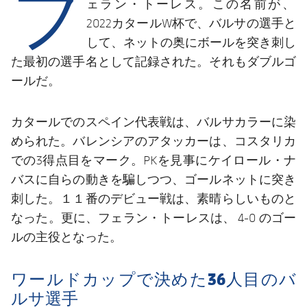
フ
結果
ェラン・トーレス。この名前が、
スケジュール
2022カタールW杯で、バルサの選手と
順位表
チケット
して、ネットの奥にボールを突き刺し
た最初の選手名として記録された。それもダブルゴ
結果
ールだ。
順位表
カタールでのスペイン代表戦は、バルサカラーに染
められた。バレンシアのアタッカーは、コスタリカ
での3得点目をマーク。PKを見事にケイロール・ナ
バスに自らの動きを騙しつつ、ゴールネットに突き
刺した。１１番のデビュー戦は、素晴らしいものと
なった。更に、フェラン・トーレスは、 4-0 のゴー
ルの主役となった。
ワールドカップで決めた36人目のバ
ルサ選手