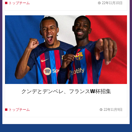
22年11月10日
トップチーム
label.
FCB Barcelona badge
クンデとデンベレ、フランスW杯招集
22年11月9日
トップチーム
label.