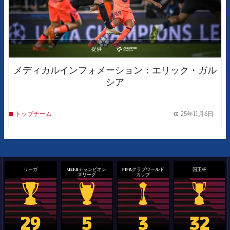
提供
asistencia
メディカルインフォメーション：エリック・ガル
シア
25年11月6日
トップチーム
label.
リーガ
UEFAチャンピオン
FIFAクラブワールド
国王杯
ズリーグ
カップ
La Liga trophy
Champions League trophy
label.aria.clubworldcup
国王杯
29
5
3
32