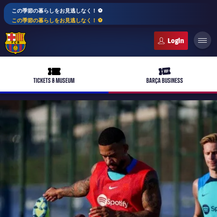
この季節の暮らしをお見逃しなく！ ⚽️
この季節の暮らしをお見逃しなく！ ⚽️
FC Barcelona club badge
ticket-full
ticket-vip
TICKETS & MUSEUM
BARÇA BUSINESS
PLUSICON
LABEL.ARIA.PLUS
トップチーム
plusicon
label.aria.plus
女子サッカー
plusicon
label.aria.plus
バルサアカデミー
plusicon
label.aria.plus
スケジュール
バルサAtlètic
plusicon
label.aria.plus
10年毎