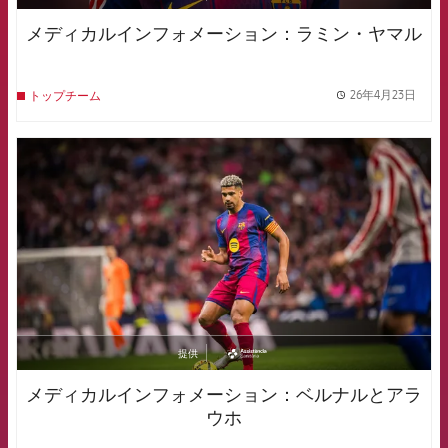
asistencia
メディカルインフォメーション：ラミン・ヤマル
26年4月23日
トップチーム
label.
FCB Barcelona badge
提供
asistencia
メディカルインフォメーション：ベルナルとアラ
ウホ