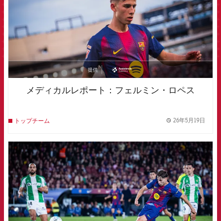
提供
asistencia
メディカルレポート：フェルミン・ロペス
26年5月19日
トップチーム
label.
FCB Barcelona badge