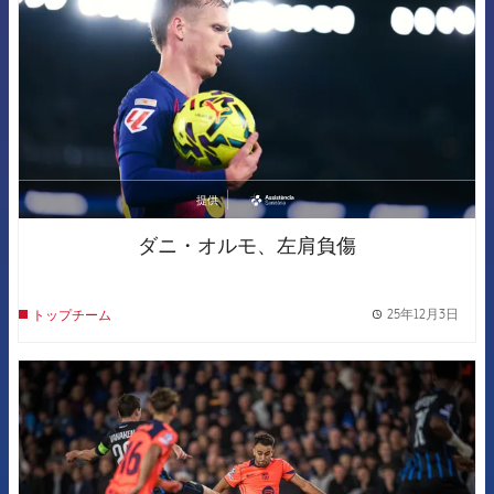
提供
asistencia
ダニ・オルモ、左肩負傷
25年12月3日
トップチーム
label.
FCB Barcelona badge