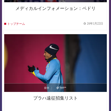
asistencia
メディカルインフォメーション：ペドリ
26年1月22日
トップチーム
label.
FCB Barcelona badge
提供
asistencia
プラハ遠征招集リスト