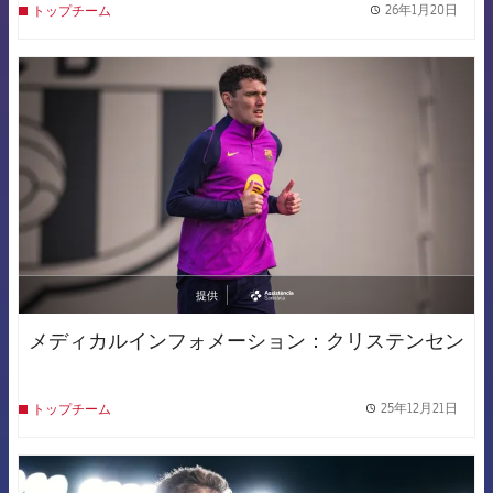
26年1月20日
トップチーム
label.
FCB Barcelona badge
提供
asistencia
メディカルインフォメーション：クリステンセン
25年12月21日
トップチーム
label.
FCB Barcelona badge