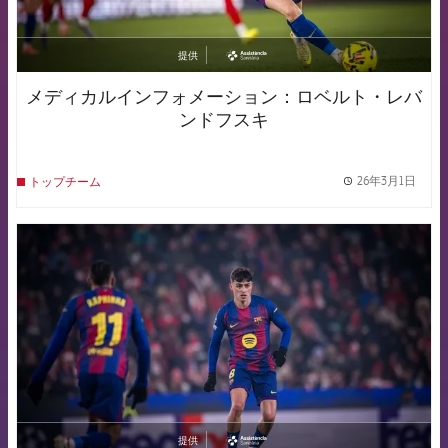
提供
asistencia
メディカルインフォメーション：ロベルト・レバ
ンドフスキ
26年3月1日
トップチーム
label.
FCB Barcelona badge
提供