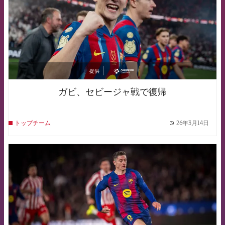
提供
asistencia
ガビ、セビージャ戦で復帰
26年3月14日
トップチーム
label.
FCB Barcelona badge