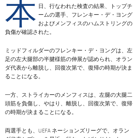
本
結果
スケジュール
日、行なわれた検査の結果、トップチ
ームの選手、フレンキー・デ・ヨング
順位表
チケット
およびメンフィスのハムストリングの
負傷が確認された。
結果
順位表
ミッドフィルダーのフレンキー・デ・ヨングは、左
足の左大腿部の半腱様筋の伸展が認められ、オラン
ダ代表から離脱し、回復次第で、復帰の時期が決ま
ることになる。
一方、ストライカーのメンフィスは、左腿の大腿二
頭筋を負傷し、やはり、
離脱し、回復次第で、復帰
の時期が決まることになる。
両選手とも、UEFA ネーションズリーグで、オラン