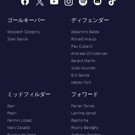
facebook
x
youtube
instagram
spotify
discord
tiktok
ゴールキーパー
ディフェンダー
Wojciech Szczęsny
Alejandro Balde
Joan Garcia
Ronald Araujo
Pau Cubarsí
Andreas Christensen
Gerard Martín
Jules Kounde
Eric García
Héctor Fort
ミッドフィルダー
フォワード
Gavi
Ferran Torres
Pedri
Lamine Yamal
Fermín López
Raphinha
Marc Casadó
Roony Bardghji
Frenkie de Jong
Anthony Gordon