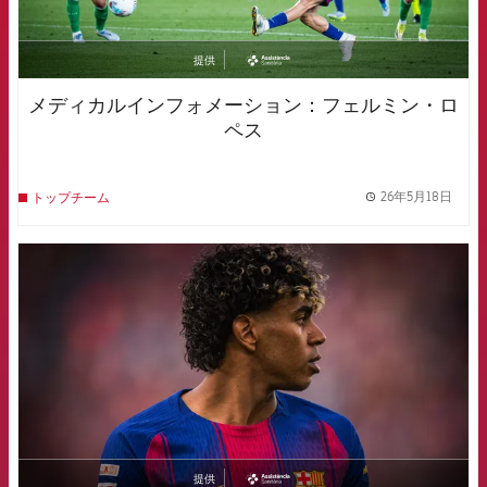
提供
asistencia
メディカルインフォメーション：フェルミン・ロ
ペス
26年5月18日
トップチーム
label.
FCB Barcelona badge
提供