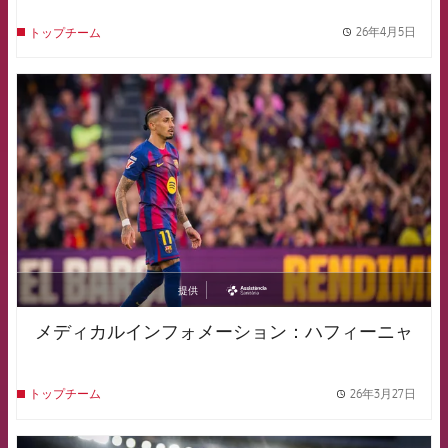
26年4月5日
トップチーム
label.
FCB Barcelona badge
提供
asistencia
メディカルインフォメーション：ハフィーニャ
26年3月27日
トップチーム
label.
FCB Barcelona badge