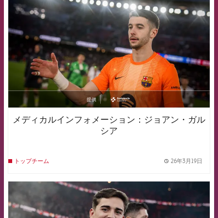
提供
asistencia
メディカルインフォメーション：ジョアン・ガル
シア
26年3月19日
トップチーム
label.
FCB Barcelona badge