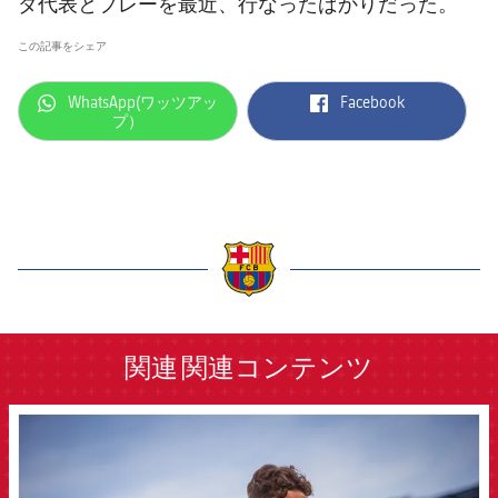
ダ代表とプレーを最近、行なったばかりだった。
この記事をシェア
label.aria.whatsapp
label.aria.facebook
WhatsApp(ワッツアッ
Facebook
プ）
label.aria.barcelona
関連
関連コンテンツ
FCB Barcelona badge