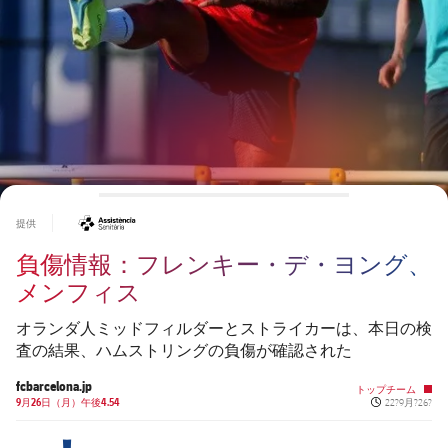
チケット
スケジュール
PLUSICON
LABEL.ARIA.PLUS
会長
plusicon
label.aria.plus
結果
チケット
トップチーム
plusicon
label.aria.plus
レジェンド
プレスパス
順位表
結果
スケジュール
PLUSICON
LABEL.ARIA.PLUS
監督
Facilities
順位表
チケット
トップチーム
plusicon
label.aria.plus
#asistencia
提供
結果
スケジュール
負傷情報：フレンキー・デ・ヨング、
PLUSICON
LABEL.ARIA.PLUS
順位表
メンフィス
チケット
トップチーム
plusicon
label.aria.plus
オランダ人ミッドフィルダーとストライカーは、本日の検
結果
スケジュール
査の結果、ハムストリングの負傷が確認された
PLUSICON
LABEL.ARIA.PLUS
fcbarcelona.jp
順位表
トップチーム
チケット
トップチーム
Published ne
9月26日（月）午後4.54
22?9月?26?
plusicon
label.aria.plus