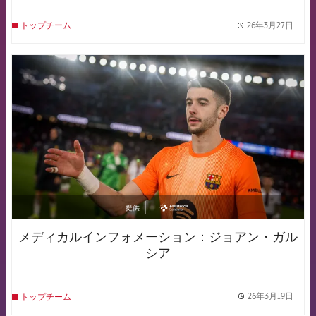
26年3月27日
トップチーム
label.
FCB Barcelona badge
提供
asistencia
メディカルインフォメーション：ジョアン・ガル
シア
26年3月19日
トップチーム
label.