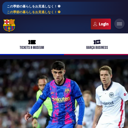
この季節の暮らしをお見逃しなく！ ⚽️
この季節の暮らしをお見逃しなく！ ⚽️
FC Barcelona club badge
ticket-full
ticket-vip
TICKETS & MUSEUM
BARÇA BUSINESS
PLUSICON
LABEL.ARIA.PLUS
トップチーム
plusicon
label.aria.plus
女子サッカー
plusicon
label.aria.plus
バルサアカデミー
plusicon
label.aria.plus
スケジュール
バルサAtlètic
plusicon
label.aria.plus
10年毎