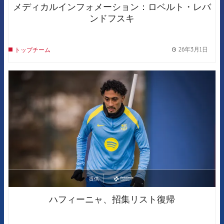
メディカルインフォメーション：ロベルト・レバ
ンドフスキ
26年3月1日
トップチーム
label.
FCB Barcelona badge
提供
asistencia
ハフィーニャ、招集リスト復帰