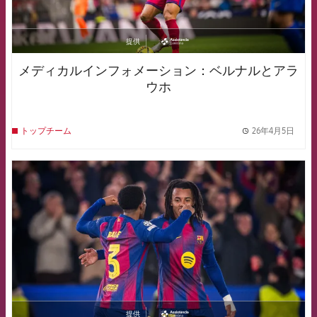
提供
asistencia
メディカルインフォメーション：ベルナルとアラ
ウホ
26年4月5日
トップチーム
label.
FCB Barcelona badge
提供