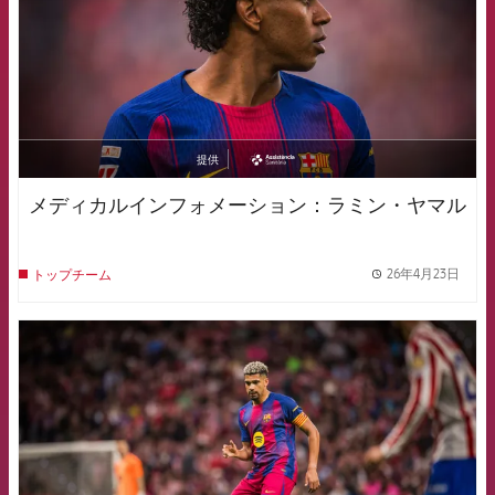
提供
asistencia
メディカルインフォメーション：ラミン・ヤマル
26年4月23日
トップチーム
label.
FCB Barcelona badge