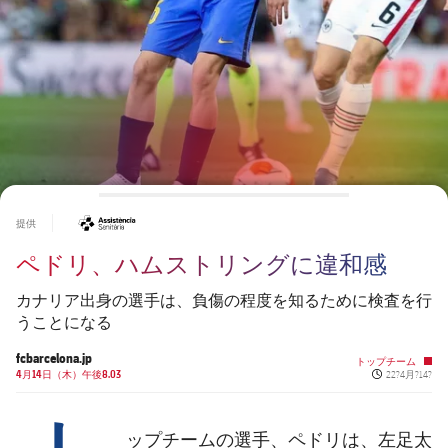
チケット
スケジュール
PLUSICON
LABEL.ARIA.PLUS
会長
plusicon
label.aria.plus
結果
チケット
トップチーム
plusicon
label.aria.plus
レジェンド
プレスパス
順位表
結果
スケジュール
PLUSICON
LABEL.ARIA.PLUS
監督
Facilities
順位表
チケット
トップチーム
plusicon
label.aria.plus
#asistencia
提供
結果
スケジュール
ペドリ、ハムストリングに違和感
PLUSICON
LABEL.ARIA.PLUS
順位表
チケット
トップチーム
カナリア出身の選手は、負傷の程度を知るために検査を行
plusicon
label.aria.plus
うことになる
結果
スケジュール
fcbarcelona.jp
トップチーム
PLUSICON
LABEL.ARIA.PLUS
Published ne
4月14日（木）午後8.03
22?4月?14?
順位表
チケット
トップチーム
plusicon
label.aria.plus
ップチームの選手、ペドリは、左足太