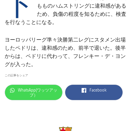
ト
結果
スケジュール
もものハムストリングに違和感がある
ため、負傷の程度を知るために、検査
順位表
チケット
を行なうことになる。
結果
ヨーロッパリーグ準々決勝第二レグにスタメン出場
順位表
したペドリは、違和感のため、前半で退いた。後半
からは、ペドリに代わって、フレンキー・デ・ヨン
グが入った。
この記事をシェア
label.aria.whatsapp
label.aria.facebook
WhatsApp(ワッツアッ
Facebook
プ）