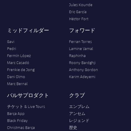
Jules Kounde
Eric García
Héctor Fort
ミッドフィルダー
フォワード
Gavi
Ferran Torres
Pedri
Lamine Yamal
Fermín López
Raphinha
Marc Casadó
Roony Bardghji
Frenkie de Jong
Anthony Gordon
Dani Olmo
Karim Adeyemi
Marc Bernal
バルサプロダクト
クラブ
チケット & Live Tours
エンブレム
Barça App
アンセム
Black Friday
レジェンド
Christmas Barça
歴史