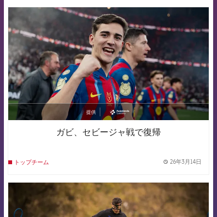
FCB Barcelona badge
提供
asistencia
ガビ、セビージャ戦で復帰
26年3月14日
トップチーム
label.
FCB Barcelona badge