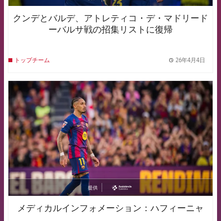
asistencia
クンデとバルデ、アトレティコ・デ・マドリード
ーバルサ戦の招集リストに復帰
26年4月4日
トップチーム
label.
FCB Barcelona badge
提供
asistencia
メディカルインフォメーション：ハフィーニャ