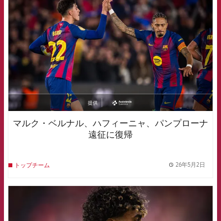
FCB Barcelona badge
提供
asistencia
マルク・ベルナル、ハフィーニャ、パンプローナ
遠征に復帰
26年5月2日
トップチーム
label.
FCB Barcelona badge