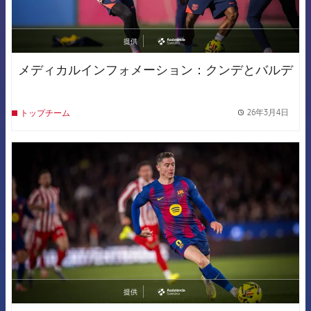
提供
asistencia
メディカルインフォメーション：クンデとバルデ
26年3月4日
トップチーム
label.
FCB Barcelona badge
提供
asistencia