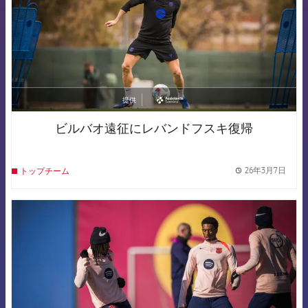
提供
asistencia
ビルバオ遠征にレバンドフスキ復帰
26年3月7日
トップチーム
label.
FCB Barcelona badge