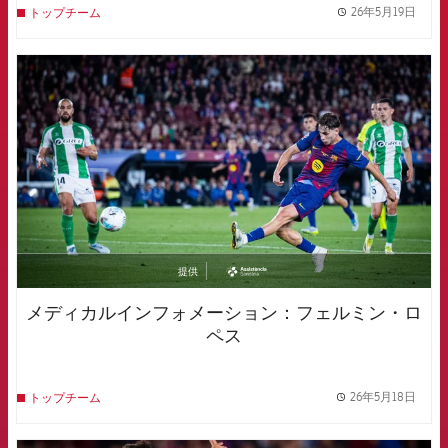
26年5月19日
トップチーム
label.
FCB Barcelona badge
提供
asistencia
メディカルインフォメーション：フェルミン・ロ
ペス
26年5月18日
トップチーム
label.