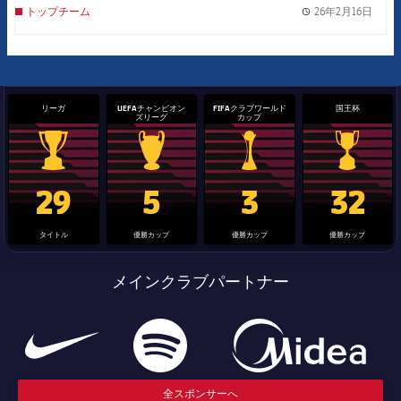
26年2月16日
トップチーム
label.
リーガ
UEFAチャンピオン
FIFAクラブワールド
国王杯
ズリーグ
カップ
La Liga trophy
Champions League trophy
label.aria.clubworldcup
国王杯
29
5
3
32
タイトル
優勝カップ
優勝カップ
優勝カップ
メインクラブパートナー
全スポンサーへ