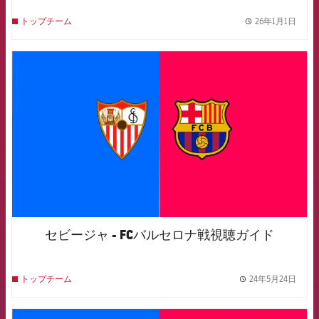
26年1月1日
トップチーム
label.
FCB Barcelona badge
セビージャ - FCバルセロナ戦視聴ガイド
24年5月24日
トップチーム
label.
FCB Barcelona badge