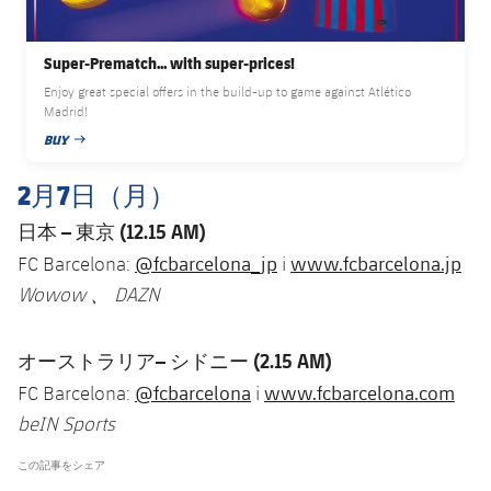
Super-Prematch... with super-prices!
Enjoy great special offers in the build-up to game against Atlético
Madrid!
BUY
PUBLISHED NEWS
2月7日（月）
日本
–
東京
(12.15 AM)
@fcbarcelona_jp
www.fcbarcelona.jp
FC Barcelona:
i
Wowow
、
DAZN
オーストラリア–
シドニー (2.15 AM)
@fcbarcelona
www.fcbarcelona.com
FC Barcelona:
i
beIN Sports
この記事をシェア