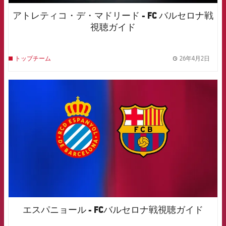
アトレティコ・デ・マドリード - FC バルセロナ戦
視聴ガイド
26年4月2日
トップチーム
label.
FCB Barcelona badge
エスパニョール - FCバルセロナ戦視聴ガイド