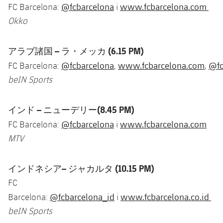
@fcbarcelona
www.fcbarcelona.com
FC Barcelona:
i
Okko
アラブ諸国 –
ラ・メッカ (6.15 PM)
@fcbarcelona
www.fcbarcelona.com
@fc
FC Barcelona:
,
,
beIN Sports
インド –
ニューデリー(8.45 PM)
@fcbarcelona
www.fcbarcelona.com
FC Barcelona:
i
MTV
インドネシア–
ジャカルタ (10.15 PM)
FC
@fcbarcelona_id
www.fcbarcelona.co.id
Barcelona:
i
beIN Sports