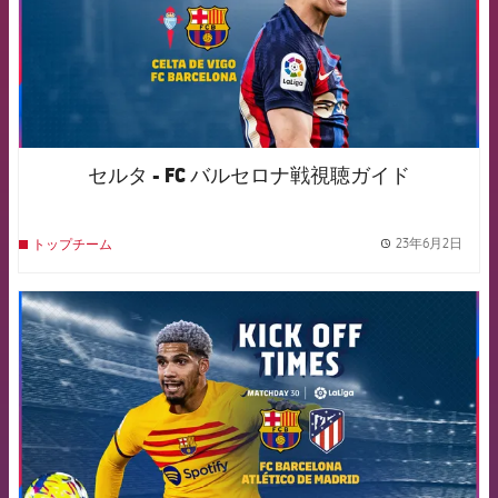
セルタ - FC バルセロナ戦視聴ガイド
23年6月2日
トップチーム
label.
FCB Barcelona badge