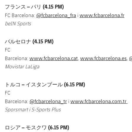
フランス –
パリ (4.15 PM)
@fcbarcelona_fra
www.fcbarcelona.fr
FC Barcelona:
i
beIN Sports
バルセロナ (4.15 PM)
FC
www.fcbarcelona.cat
www.fcbarcelona.es
@
Barcelona:
,
,
Movistar LaLiga
トルコ –
イスタンブール (6.15 PM)
FC
@fcbarcelona_tr
www.fcbarcelona.com.tr
Barcelona:
i
Sporsmart i S-Sports Plus
ロシア –
モスクワ (6.15 PM)