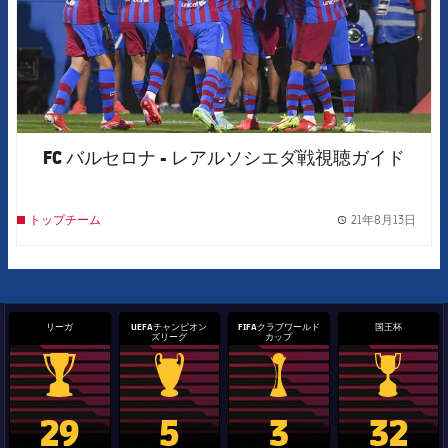
FC バルセロナ - レアルソシエダ戦視聴ガイド
21年8月13日
トップチーム
label.
リーガ
UEFAチャンピオン
FIFAクラブワールド
国王杯
ズリーグ
カップ
La Liga trophy
Champions League trophy
label.aria.clubworldcup
国王杯
29
5
3
32