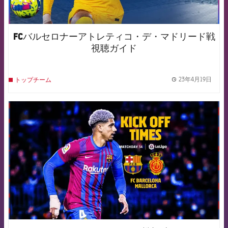
FCバルセロナーアトレティコ・デ・マドリード戦
視聴ガイド
23年4月19日
トップチーム
label.
FCB Barcelona badge