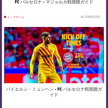
FC バルセロナ - マジョルカ戦視聴ガイド
22年4月28日
トップチーム
label.
FCB Barcelona badge
バイエルン・ミュンヘン - FC バルセロナ戦視聴ガ
イド