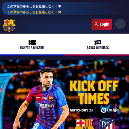
この季節の暮らしをお見逃しなく！ ⚽️
この季節の暮らしをお見逃しなく！ ⚽️
FC Barcelona club badge
ticket-full
ticket-vip
TICKETS & MUSEUM
BARÇA BUSINESS
PLUSICON
LABEL.ARIA.PLUS
トップチーム
plusicon
label.aria.plus
女子サッカー
plusicon
label.aria.plus
バルサアカデミー
plusicon
label.aria.plus
スケジュール
バルサAtlètic
plusicon
label.aria.plus
10年毎