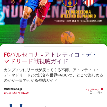
チケット
スケジュール
PLUSICON
LABEL.ARIA.PLUS
会長
plusicon
label.aria.plus
結果
チケット
トップチーム
plusicon
label.aria.plus
レジェンド
プレスパス
順位表
結果
スケジュール
PLUSICON
LABEL.ARIA.PLUS
監督
Facilities
順位表
チケット
トップチーム
plusicon
label.aria.plus
FCバルセロナ - アトレティコ・デ・
結果
スケジュール
マドリード戦視聴ガイド
PLUSICON
LABEL.ARIA.PLUS
順位表
チケット
カンプノウにリーガが戻ってくる23節、アトレティコ・
トップチーム
plusicon
label.aria.plus
デ・マドリードとの試合を世界中のいつ、どこで楽しめる
のかが一目でわかる視聴ガイド
結果
スケジュール
PLUSICON
LABEL.ARIA.PLUS
fcbarcelona.jp
トップチーム
Published n
順位表
2月3日（木）午前10.00
22?2月?3?
チケット
トップチーム
plusicon
label.aria.plus