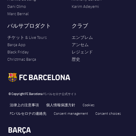
Dani Olmo
Karim Adeyemi
Marc Bernal
バルサプロダクト
クラブ
チケット & Live Tours
エンブレム
Barça App
アンセム
Black Friday
レジェンド
Christmas Barça
歴史
© Copyright FC Barcelona
FCバルセロナ公式サイト
法律上の注意事項
個人情報保護方針
Cookies
FCバルセロナの連絡先
Consent management
Consent choices
FORÇA BARÇA
5,481
label.aria.fire
Força Barça
label.aria.forcabarca