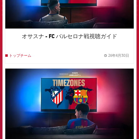
オサスナ - FC バルセロナ戦視聴ガイド
26年4月30日
トップチーム
label.
FCB Barcelona badge