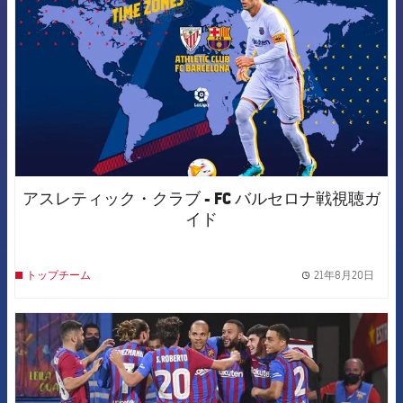
アスレティック・クラブ - FC バルセロナ戦視聴ガ
イド
21年8月20日
トップチーム
label.
FCB Barcelona badge