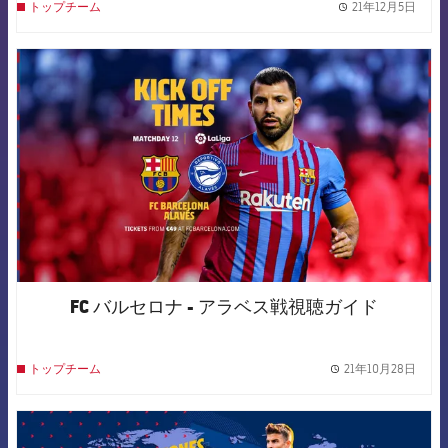
21年12月5日
トップチーム
label.
FCB Barcelona badge
FC バルセロナ - アラベス戦視聴ガイド
21年10月28日
トップチーム
label.
FCB Barcelona badge