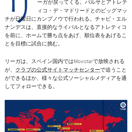
リ
結果
バルサ
アトレテ
ーガが戻ってくる。
と
スケジュール
ィコ・デ・マドリード
とのビッグマッ
順位表
チケット
チが日曜日にカンプノウで行われる。チャビ・エル
ナンデスは、直接的なライバルとなるアトレティコ
結果
を前に、ホームで勝ち点をあげ、順位表をあげるこ
とを目標に試合に挑む。
順位表
リーガは、スペイン国内ではMovistarで放映される
クラブの公式サイトマッチセンター
が、
で追うこと
ができるほか、様々な公式ソーシャルメディアを通
してフォローできる。