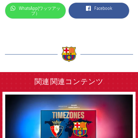
label.aria.whatsapp
label.aria.facebook
WhatsApp(ワッツアッ
Facebook
プ）
label.aria.barcelona
関連
関連コンテンツ
FCB Barcelona badge