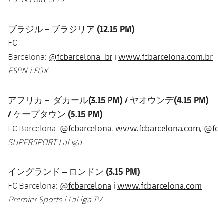
ブラジル –
ブラジリア (12.15 PM)
FC
@fcbarcelona_br
www.fcbarcelona.com.br
Barcelona:
i
ESPN i FOX
アフリカ –
ダカール(3.15 PM) /
ヤオウンデ(4.15 PM)
/
ケープタウン (5.15 PM)
@fcbarcelona
www.fcbarcelona.com
@fc
FC Barcelona:
,
,
SUPERSPORT LaLiga
イングランド –
ロンドン (3.15 PM)
@fcbarcelona
www.fcbarcelona.com
FC Barcelona:
i
Premier Sports i LaLiga TV