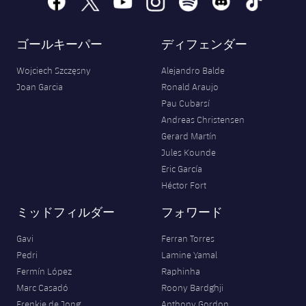
ゴールキーパー
ディフェンダー
Wojciech Szczęsny
Alejandro Balde
Joan Garcia
Ronald Araujo
Pau Cubarsí
Andreas Christensen
Gerard Martín
Jules Kounde
Eric García
Héctor Fort
ミッドフィルダー
フォワード
Gavi
Ferran Torres
Pedri
Lamine Yamal
Fermín López
Raphinha
Marc Casadó
Roony Bardghji
Frenkie de Jong
Anthony Gordon