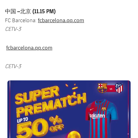
中国
–
北京
(11.15 PM)
fcbarcelona.qq.com
FC Barcelona:
CETV-3
fcbarcelona.qq.com
CETV-3
FC Barcelona club badge