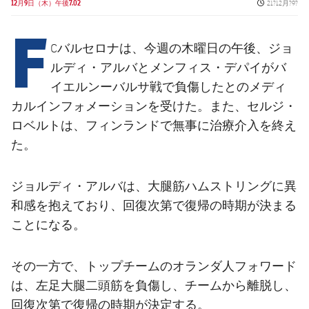
結果
Published ne
12月9日（木）午後7.02
21?12月?9?
スケジュール
F
順位表
チケット
Cバルセロナは、今週の木曜日の午後、ジョ
ルディ・アルバとメンフィス・デパイがバ
結果
イエルンーバルサ戦で負傷したとのメディ
カルインフォメーションを受けた。また、セルジ・
順位表
ロベルトは、フィンランドで無事に治療介入を終え
た。
ジョルディ・アルバは、大腿筋ハムストリングに異
和感を抱えており、回復次第で復帰の時期が決まる
ことになる。
その一方で、トップチームのオランダ人フォワード
は、左足大腿二頭筋を負傷し、チームから離脱し、
回復次第で復帰の時期が決定する。