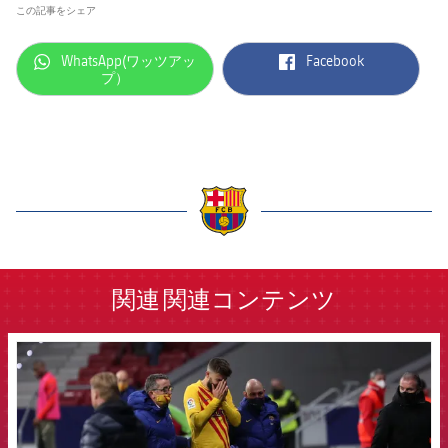
この記事をシェア
label.aria.whatsapp
label.aria.facebook
WhatsApp(ワッツアッ
Facebook
プ）
label.aria.barcelona
関連
関連コンテンツ
FCB Barcelona badge