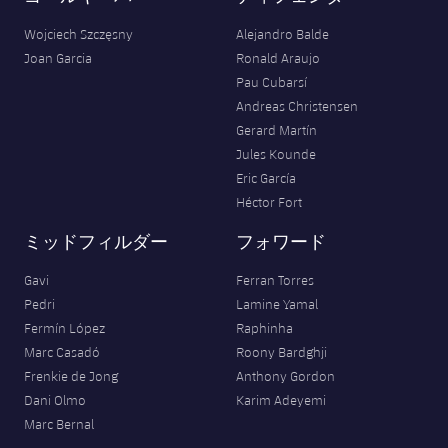
Wojciech Szczęsny
Alejandro Balde
Joan Garcia
Ronald Araujo
Pau Cubarsí
Andreas Christensen
Gerard Martín
Jules Kounde
Eric García
Héctor Fort
ミッドフィルダー
フォワード
Gavi
Ferran Torres
Pedri
Lamine Yamal
Fermín López
Raphinha
Marc Casadó
Roony Bardghji
Frenkie de Jong
Anthony Gordon
Dani Olmo
Karim Adeyemi
Marc Bernal