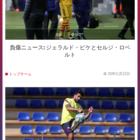
提供
asistencia
負傷ニュース: ジェラルド・ピケとセルジ・ロベ
ルト
20年11月22日
トップチーム
label.
FCB Barcelona badge