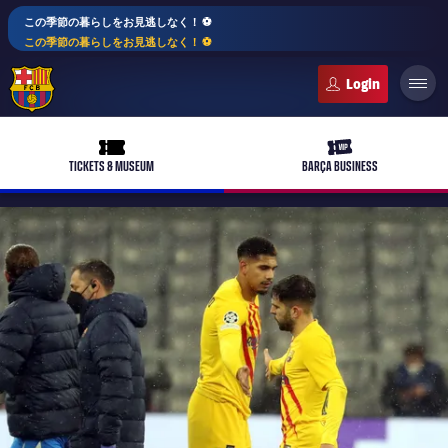
この季節の暮らしをお見逃しなく！ ⚽️
この季節の暮らしをお見逃しなく！ ⚽️
FC Barcelona club badge
ticket-full
ticket-vip
TICKETS & MUSEUM
BARÇA BUSINESS
PLUSICON
LABEL.ARIA.PLUS
トップチーム
plusicon
label.aria.plus
女子サッカー
plusicon
label.aria.plus
バルサアカデミー
plusicon
label.aria.plus
スケジュール
バルサAtlètic
plusicon
label.aria.plus
10年毎