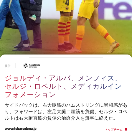
チケット
スケジュール
PLUSICON
LABEL.ARIA.PLUS
会長
plusicon
label.aria.plus
結果
チケット
トップチーム
plusicon
label.aria.plus
レジェンド
プレスパス
順位表
結果
スケジュール
PLUSICON
LABEL.ARIA.PLUS
監督
Facilities
順位表
チケット
トップチーム
plusicon
label.aria.plus
#asistencia
提供
結果
スケジュール
ジョルディ・アルバ、メンフィス、
PLUSICON
LABEL.ARIA.PLUS
順位表
セルジ・ロベルト、メディカルイン
チケット
トップチーム
plusicon
label.aria.plus
フォメーション
結果
スケジュール
サイドバックは、右大腿筋のハムストリングに異和感があ
PLUSICON
LABEL.ARIA.PLUS
り、フォワードは、左足大腿二頭筋を負傷、セルジ・ロベ
順位表
チケット
ルトは右大腿直筋の負傷の治療介入を無事に終えた。
トップチーム
plusicon
label.aria.plus
www.fcbarcelona.jp
トップチーム