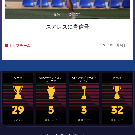
提供
asistencia
スアレスに青信号
20年6月6日
トップチーム
label.
リーガ
UEFAチャンピオン
FIFAクラブワールド
国王杯
ズリーグ
カップ
La Liga trophy
Champions League trophy
label.aria.clubworldcup
国王杯
29
5
3
32
タイトル
優勝カップ
優勝カップ
優勝カップ