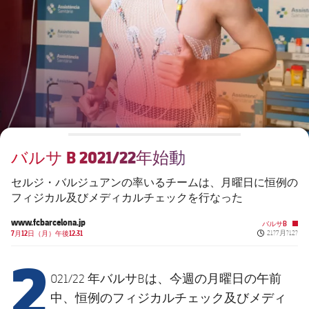
チケット
スケジュール
PLUSICON
LABEL.ARIA.PLUS
会長
plusicon
label.aria.plus
結果
チケット
トップチーム
plusicon
label.aria.plus
レジェンド
プレスパス
順位表
結果
スケジュール
PLUSICON
LABEL.ARIA.PLUS
監督
Facilities
順位表
チケット
トップチーム
plusicon
label.aria.plus
バルサ B 2021/22年始動
結果
スケジュール
PLUSICON
LABEL.ARIA.PLUS
セルジ・バルジュアンの率いるチームは、月曜日に恒例の
順位表
フィジカル及びメディカルチェックを行なった
チケット
トップチーム
plusicon
label.aria.plus
www.fcbarcelona.jp
バルサB
Published ne
結果
7月12日（月）午後12.31
21?7月?12?
スケジュール
2
PLUSICON
LABEL.ARIA.PLUS
順位表
チケット
021/22 年バルサBは、今週の月曜日の午前
トップチーム
plusicon
label.aria.plus
中、恒例のフィジカルチェック及びメディ