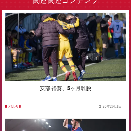
関連
関連コンテンツ
FCB Barcelona badge
安部 裕葵、5ヶ月離脱
20年2月11日
バルサB
label.
FCB Barcelona badge