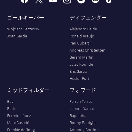
ゴールキーパー
ディフェンダー
Wojciech Szczęsny
Alejandro Balde
Joan Garcia
Ronald Araujo
Pau Cubarsí
Andreas Christensen
Gerard Martín
Jules Kounde
Eric García
Héctor Fort
ミッドフィルダー
フォワード
Gavi
Ferran Torres
Pedri
Lamine Yamal
Fermín López
Raphinha
Marc Casadó
Roony Bardghji
Frenkie de Jong
Anthony Gordon