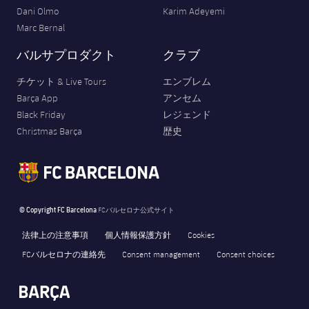
Dani Olmo
Karim Adeyemi
Marc Bernal
バルサプロダクト
クラブ
チケット & Live Tours
エンブレム
Barça App
アンセム
Black Friday
レジェンド
Christmas Barça
歴史
© Copyright FC Barcelona
FCバルセロナ公式サイト
法律上の注意事項
個人情報保護方針
Cookies
FCバルセロナの連絡先
Consent management
Consent choices
FORÇA BARÇA
259
label.aria.fire
Força Barça
label.aria.forcabarca