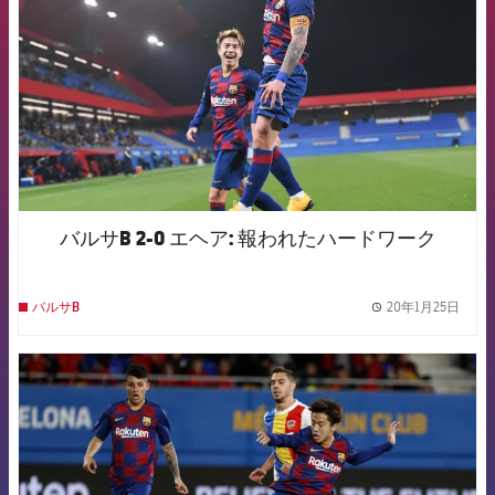
バルサB 2-0 エヘア: 報われたハードワーク
20年1月25日
バルサB
label.
FCB Barcelona badge