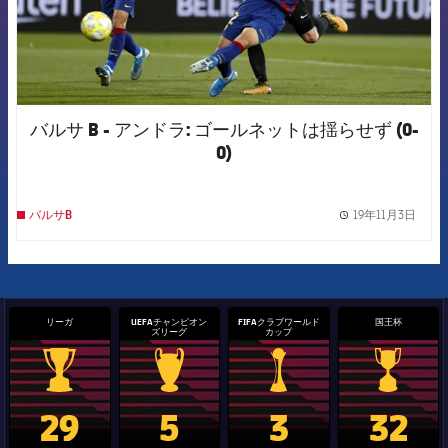
バルサ B - アンドラ: ゴールネットは揺らせず (0-
0)
19年11月3日
バルサB
label.
リーガ
UEFAチャンピオン
FIFAクラブワールド
国王杯
ズリーグ
カップ
La Liga trophy
Champions League trophy
label.aria.clubworldcup
国王杯
29
5
3
32