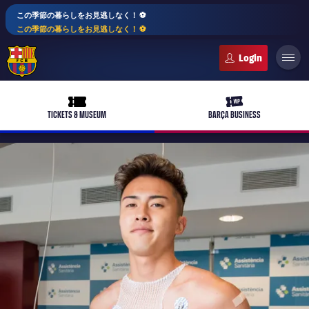
この季節の暮らしをお見逃しなく！ ⚽️
この季節の暮らしをお見逃しなく！ ⚽️
FC Barcelona club badge
ticket-full
ticket-vip
TICKETS & MUSEUM
BARÇA BUSINESS
PLUSICON
LABEL.ARIA.PLUS
トップチーム
plusicon
label.aria.plus
女子サッカー
plusicon
label.aria.plus
バルサアカデミー
plusicon
label.aria.plus
スケジュール
バルサAtlètic
plusicon
label.aria.plus
10年毎