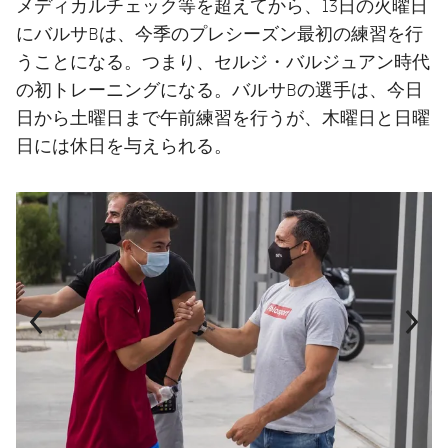
メディカルチェック等を超えてから、13日の火曜日
にバルサBは、今季のプレシーズン最初の練習を行
うことになる。つまり、セルジ・バルジュアン時代
の初トレーニングになる。バルサBの選手は、今日
日から土曜日まで午前練習を行うが、木曜日と日曜
日には休日を与えられる。
前
label.aria.chevronleft
次
label.aria.