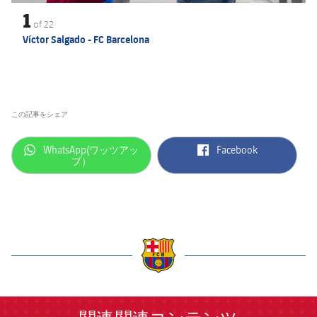
1
of
22
Víctor Salgado - FC Barcelona
この記事をシェア
label.aria.whatsapp
label.aria.facebook
WhatsApp(ワッツアッ
Facebook
プ）
label.aria.barcelona