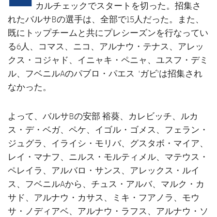
結果
スケジュール
カルチェックでスタートを切った。招集さ
れたバルサBの選手は、全部で15人だった。また、
順位表
チケット
既にトップチームと共にプレシーズンを行なってい
る6人、コマス、ニコ、アルナウ・テナス、アレッ
結果
クス・コジャド、イニャキ・ペニャ、ユスフ・デミ
ル、フベニルAのパブロ・パエス 'ガビ'は招集され
順位表
なかった。
よって、バルサBの安部 裕葵、カレビッチ、ルカ
ス・デ・ベガ、ペケ、イゴル・ゴメス、フェラン・
ジュグラ、イライシ・モリバ、グスタボ・マイア、
レイ・マナフ、ニルス・モルティメル、マテウス・
ペレイラ、アルバロ・サンス、アレックス・ルイ
ス、フベニルAから、チュス・アルバ、マルク・カ
サド、アルナウ・カサス、ミキ・フアノラ、モウ
サ・ノディアベ、アルナウ・ラフス、アルナウ・ソ