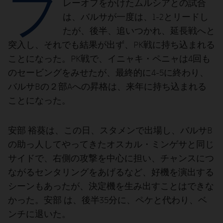
プ
結果
レーオフをかけたムルシアとの試合
スケジュール
は、バルサが一度は、1-2とリードし
順位表
チケット
たが、後半、追いつかれ、延長戦へと
突入し、それでも結果が出ず、PK戦に持ち込まれる
結果
ことになった。PK戦で、イニャキ・ペニャは4回も
のセービングをみせたが、最終的に4-5に終わり、
順位表
バルサBの２部Aへの昇格は、来年に持ち込まれる
ことになった。
安部 裕葵は、この日、スタメンで出場し、バルサB
の助っ人してやってきたオスカル・ミンゲサと同じ
サイドで、右側の攻撃を中心に担い、チャンスにつ
ながるセンタリングをあげるなど、好機を演出する
シーンもあったが、決定機を生み出すことはできな
かった。安部 は、後半35分に、ペケと代わり、ベ
ンチに退いた。