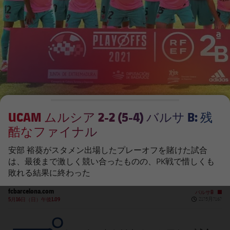
チケット
スケジュール
PLUSICON
LABEL.ARIA.PLUS
会長
plusicon
label.aria.plus
結果
チケット
トップチーム
plusicon
label.aria.plus
レジェンド
プレスパス
順位表
結果
スケジュール
PLUSICON
LABEL.ARIA.PLUS
監督
Facilities
順位表
チケット
トップチーム
plusicon
label.aria.plus
UCAM ムルシア 2-2 (5-4) バルサ B: 残
結果
スケジュール
酷なファイナル
PLUSICON
LABEL.ARIA.PLUS
順位表
チケット
安部 裕葵がスタメン出場したプレーオフを賭けた試合
トップチーム
plusicon
label.aria.plus
は、最後まで激しく競い合ったものの、PK戦で惜しくも
敗れる結果に終わった
結果
スケジュール
PLUSICON
LABEL.ARIA.PLUS
fcbarcelona.com
バルサB
Published ne
順位表
5月16日（日）午後1.09
21?5月?16?
チケット
トップチーム
plusicon
label.aria.plus