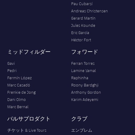
Pau Cubarsí
Andreas Christensen
Gerard Martín
Jules Kounde
Eric García
Héctor Fort
ミッドフィルダー
フォワード
Gavi
Ferran Torres
Pedri
Lamine Yamal
Fermín López
Raphinha
Marc Casadó
Roony Bardghji
Frenkie de Jong
Anthony Gordon
Dani Olmo
Karim Adeyemi
Marc Bernal
バルサプロダクト
クラブ
チケット & Live Tours
エンブレム