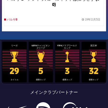
0)
19年11月3日
バルサB
label.
リーガ
UEFAチャンピオン
FIFAクラブワールド
国王杯
ズリーグ
カップ
La Liga trophy
Champions League trophy
label.aria.clubworldcup
国王杯
29
5
3
32
タイトル
優勝カップ
優勝カップ
優勝カップ
メインクラブパートナー