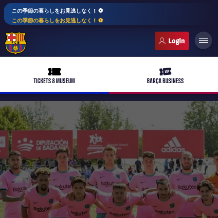
この季節の暮らしをお見逃しなく！ ⚽️
この季節の暮らしをお見逃しなく！ ⚽️
FC Barcelona club badge
ticket-full
ticket-vip
TICKETS & MUSEUM
BARÇA BUSINESS
PLUSICON
LABEL.ARIA.PLUS
トップチーム
plusicon
label.aria.plus
女子サッカー
plusicon
label.aria.plus
バルサアカデミー
plusicon
label.aria.plus
スケジュール
バルサAtlètic
plusicon
label.aria.plus
10年毎