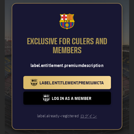
FCB Barcelona badge
EXCLUSIVE FOR CULERS AND
MEMBERS
label.entitlement.premiumdescription
LABEL.ENTITLEMENT.PREMIUMCTA
BARCELONA BADGE GOLD
LOG IN AS A MEMBER
FC BARCELONA CLUB BADGE
label.already-registered
ログイン