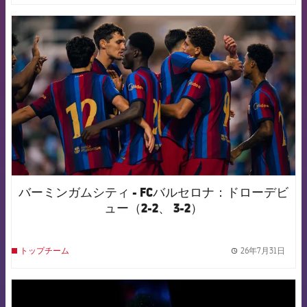
FCB Barcelona badge
バーミンガムシティ - FCバルセロナ：ドローデビ
ュー（2-2、 3-2）
26年7月31日
トップチーム
label.
FCB Barcelona badge