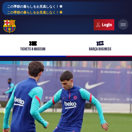
この季節の暮らしをお見逃しなく！ ⚽️
この季節の暮らしをお見逃しなく！ ⚽️
FC Barcelona club badge
ticket-full
ticket-vip
TICKETS & MUSEUM
BARÇA BUSINESS
PLUSICON
LABEL.ARIA.PLUS
トップチーム
plusicon
label.aria.plus
女子サッカー
plusicon
label.aria.plus
バルサアカデミー
plusicon
label.aria.plus
スケジュール
バルサAtlètic
plusicon
label.aria.plus
10年毎