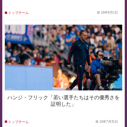
26年8月1日
トップチーム
label.
FCB Barcelona badge
ハンジ・フリック「若い選手たちはその優秀さを
証明した」
26年7月31日
トップチーム
label.