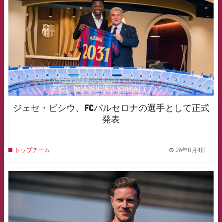
ジェセ・ビシウ、FCバルセロナの選手として正式
発表
26年8月4日
トップチーム
label.
FCB Barcelona badge