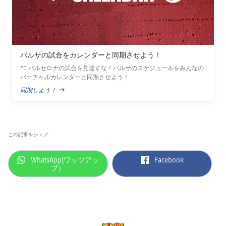
バルサの試合をカレンダーと同期させよう！
FC バルセロナの試合を見逃すな！バルサのスケジュールをみんなの
バーチャルカレンダーと同期させよう！
同期しよう！
PUBLISHED NEWS
この記事をシェア
label.aria.whatsapp
label.aria.facebook
WhatsApp(ワッツアッ
Facebook
プ）