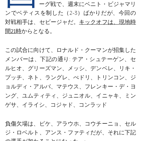
結果
スケジュール
ーグ戦で、週末にベニト・ビジャマリ
ンでベティスを制した（2-3）ばかりだが、今回の
順位表
チケット
セビージャ
キックオフは、現地時
対戦相手は、
だ。
間21時
からとなる。
結果
この試合に向けて、ロナルド・クーマンが招集した
順位表
テア・シュテーゲン、セ
メンバーは、下記の通り:
ルヒオ、グリーズマン、メッシ、デンベレ、リキ・
プッチ、ネト、ラングレ、ぺドリ、トリンコン、ジ
ョルディ・アルバ、マテウス、フレンキー・デ・ヨ
ング、ユムティティ、ジュニオル、イニャキ、ミン
ゲサ、イライシ、コジャド、コンラッド
負傷欠場は、ピケ、アラウホ、コウチーニョ、セル
ジ・ロベルト、アンス・ファティだが、それに下記