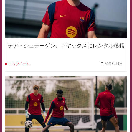
テア・シュテーゲン、アヤックスにレンタル移籍
26年8月4日
トップチーム
label.
FCB Barcelona badge