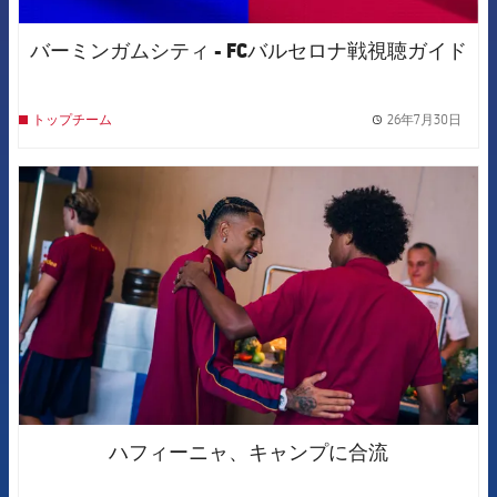
バーミンガムシティ - FCバルセロナ戦視聴ガイド
26年7月30日
トップチーム
label.
FCB Barcelona badge
ハフィーニャ、キャンプに合流