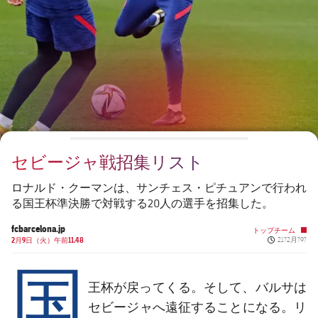
チケット
スケジュール
PLUSICON
LABEL.ARIA.PLUS
会長
plusicon
label.aria.plus
結果
チケット
トップチーム
plusicon
label.aria.plus
レジェンド
プレスパス
順位表
結果
スケジュール
PLUSICON
LABEL.ARIA.PLUS
監督
Facilities
順位表
チケット
トップチーム
plusicon
label.aria.plus
セビージャ戦招集リスト
結果
スケジュール
PLUSICON
LABEL.ARIA.PLUS
ロナルド・クーマンは、サンチェス・ピチュアンで行われ
順位表
る国王杯準決勝で対戦する20人の選手を招集した。
チケット
トップチーム
plusicon
label.aria.plus
fcbarcelona.jp
トップチーム
Published n
結果
2月9日（火）午前11.48
21?2月?9?
スケジュール
国
PLUSICON
LABEL.ARIA.PLUS
順位表
チケット
王杯
が戻ってくる。そして、バルサは
トップチーム
plusicon
label.aria.plus
セビージャへ遠征することになる。リ