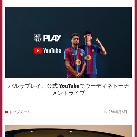
FCB Barcelona badge
バルサプレイ、公式 YouTubeでウーディネトーナ
メントライブ
26年8月6日
トップチーム
label.
FCB Barcelona badge