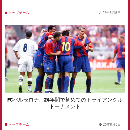
26年8月8日
トップチーム
label.
FCB Barcelona badge
FCバルセロナ、24年間で初めてのトライアングル
トーナメント
26年8月6日
トップチーム
label.