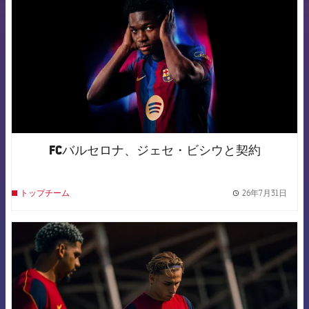
FCバルセロナ、ジェセ・ビシウと契約
26年7月31日
トップチーム
label.
FCB Barcelona badge