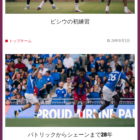
ビシウの初練習
26年8月1日
トップチーム
label.
FCB Barcelona badge
パトリックからシェーンまで28年