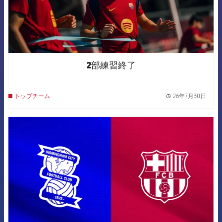
2部練習終了
26年7月30日
トップチーム
label.
FCB Barcelona badge