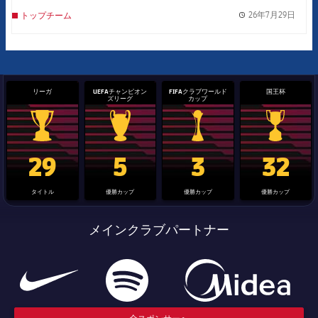
26年7月29日
トップチーム
label.
リーガ
UEFAチャンピオン
FIFAクラブワールド
国王杯
ズリーグ
カップ
La Liga trophy
Champions League trophy
label.aria.clubworldcup
国王杯
29
5
3
32
タイトル
優勝カップ
優勝カップ
優勝カップ
メインクラブパートナー