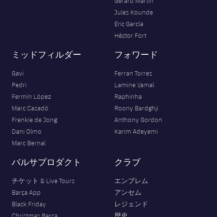
Gerard Martín
Jules Kounde
Eric García
Héctor Fort
ミッドフィルダー
フォワード
Gavi
Ferran Torres
Pedri
Lamine Yamal
Fermín López
Raphinha
Marc Casadó
Roony Bardghji
Frenkie de Jong
Anthony Gordon
Dani Olmo
Karim Adeyemi
Marc Bernal
バルサプロダクト
クラブ
チケット & Live Tours
エンブレム
Barça App
アンセム
Black Friday
レジェンド
Christmas Barça
歴史