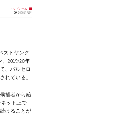
トップチーム
Published news
20?8月?15?
年のベストヤング
019/20年
めて、バルセロ
されている。
の候補者から始
ーネット上で
続けることが