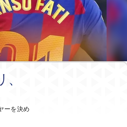
リ、
に
ーヤーを決め