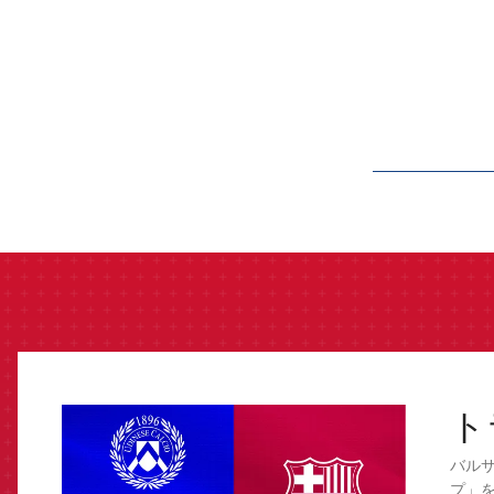
label.aria.barcelon
ト
FCB Barcelona badge
バル
プ」