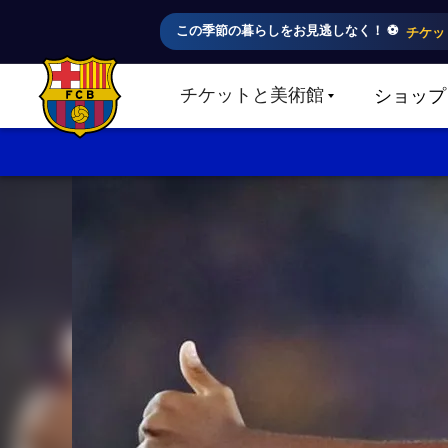
この季節の暮らしをお見逃しなく！ ⚽️
チケッ
チケットと美術館
ショップ
LABEL.SHARE.CARETDOWN
FC Barcelona club badge