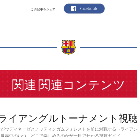
label.aria.facebook
Facebook
この記事をシェア
a
関連
関連コンテンツ
ライアングルトーナメント視
サがウディネーゼとノッティンガムフォレストを前に対戦するトライア
を世界中のいつ、どこで楽しめるのかが一目でわかる視聴ガイド