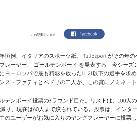
label.aria.facebook
Facebook
この記事をシェア
年恒例、イタリアのスポーツ紙、 Tuttosport がその
ゴールデンボーイ
プレーヤー、
を発表する。今シーズン、2
にヨーロッパで最も精彩を放ったU-21以下の選手を求
ンス・ファティ
ペドリ
と
の二人が、この賞にノミネート
ルデンボーイ投票の3ラウンド目だ。リストは、100人
に減り、現在は60人まで絞られている。投票は、インタ
中のユーザーがお気に入りのヤングプレーヤーに投票し