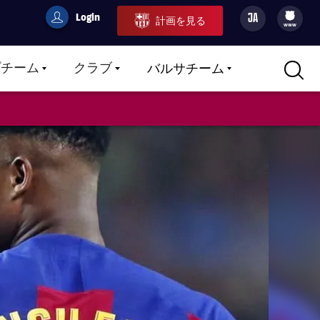
Login
JA
計画を見る
filled-badge
user
Culers
www
プチーム
クラブ
バルサチーム
LABEL.ARIA.CARETDOWN
LABEL.ARIA.CARETDOWN
LABEL.ARIA.CARETDOWN