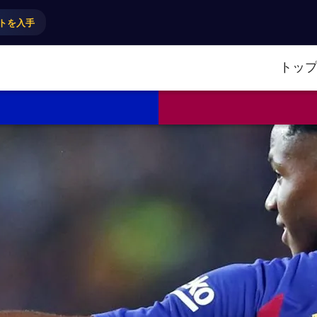
トを入手
トッ