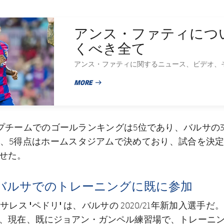
アンス・ファティにつ
くべき全て
アンス・ファティに関するニュース、ビデオ、
MORE
PUBLISHED NEWS
プチームでのゴールランキングは5位であり、バルサの3
、5得点はホームスタジアムで決めており、試合を決
せた。
バルサでのトレーニングに既に参加
レス 'ペドリ'
は、バルサの 2020/21年新加入選手
、現在、既にジョアン・ガンペル練習場で、トレーニ