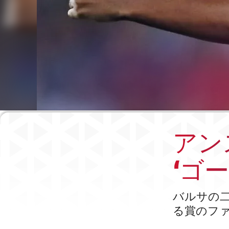
アン
‘ゴ
バルサの二
る賞のファ