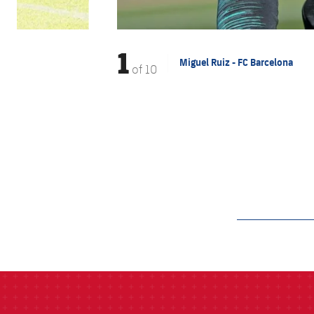
1
Miguel Ruiz - FC Barcelona
of
10
label.aria.barcelon