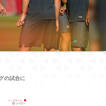
レグの試合に
トップチーム
Published news
20?8月?7?