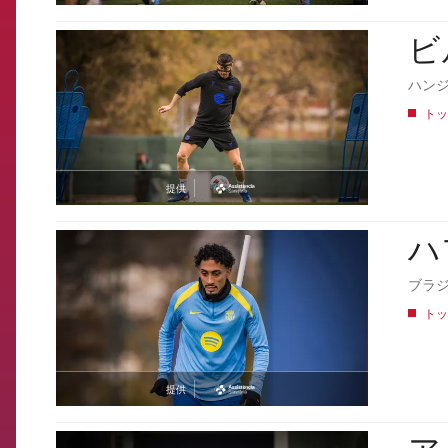
ビ
FCB Barcelona badge
ハン
トッ
提供
asistencia
ハ
FCB Barcelona badge
ブラ
トッ
提供
asistencia
FCB Barcelona badge