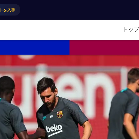
トを入手
トッ