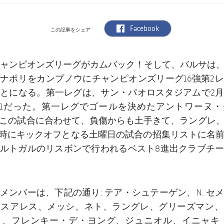
label.aria.facebook
Facebook
この記事をシェア
ャンピオンズリーグがカムバック！そして、バルサは
ナポリをカンプノウにチャンピオンズリーグ16強第2
とになる。第一レグは、サン・パオロスタジアムで2
-1だった。第一レグでゴールを決めたアントワーヌ
この試合に合わせて、負傷からも土手きて、ラングレ
1時にキックオフとなる土曜日の試合の招集リストに名
ルトガルのリスボンで行われるベスト8進出クラブチ
メンバーは、下記の通り: テア・シュテーゲン、N. セ
、スアレス、メッシ、ネト、ラングレ、グリーズマン、
ト、フレンキー・デ・ヨング、ジュニオル、イニャキ・