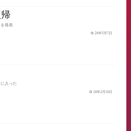
復帰
人を発表
26年3月7日
label.share.
トに入った
26年2月16日
label.share.