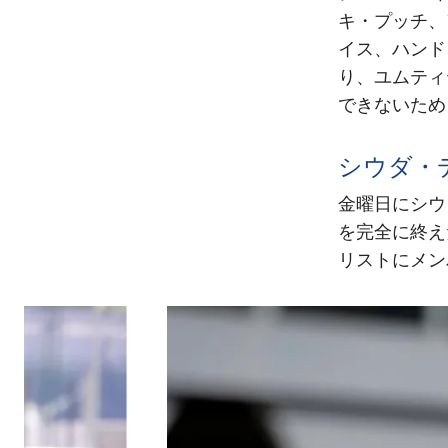
キ・プッチ、
イス、ハンド
り、ユムティ
できないため
シウダ・
金曜日にシウ
を完全に終え
リストにメン
前
label.aria.chevronleft