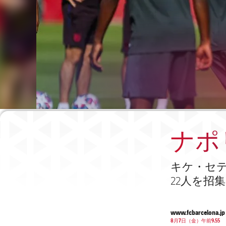
ナポ
キケ・セテ
22人を招集
www.fcbarcelona.jp
8月7日（金）午前9.55