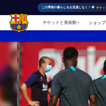
この季節の暮らしをお見逃しなく！ ⚽️
チケッ
チケットと美術館
ショップ
LABEL.SHARE.CARETDOWN
FC Barcelona club badge