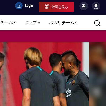
Login
JA
計画を見る
filled-badge
user
Culers
www
プチーム
クラブ
バルサチーム
LABEL.ARIA.CARETDOWN
LABEL.ARIA.CARETDOWN
LABEL.ARIA.CARETDOWN