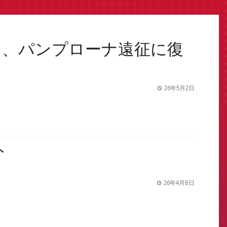
ャ、パンプローナ遠征に復
26年5月2日
label.share.
ト
26年4月8日
label.share.