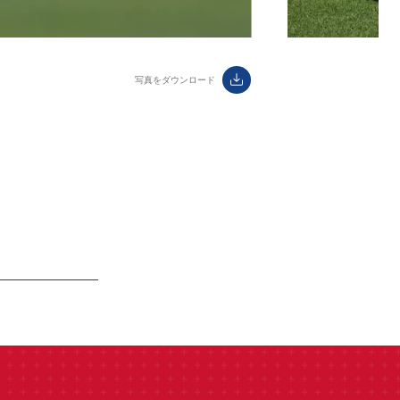
ダウンロード
label.aria.download
写真をダウンロード