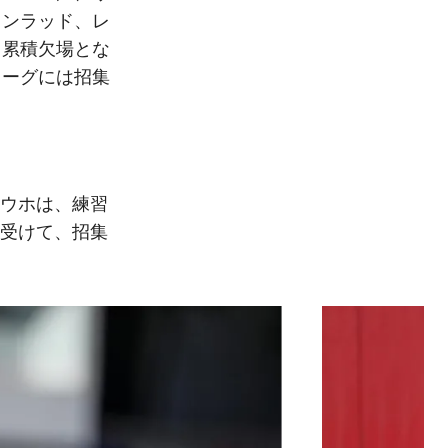
コンラッド、レ
、累積欠場とな
リーグには招集
ウホは、練習
受けて、招集
次
label.aria.chevron