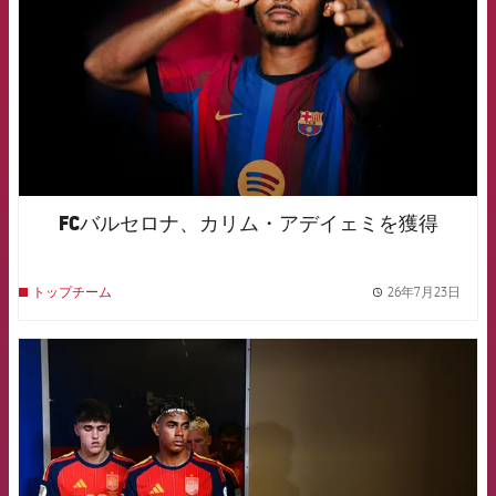
FCバルセロナ、カリム・アデイェミを獲得
26年7月23日
トップチーム
label.
FCB Barcelona badge