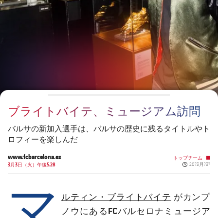
チケット
スケジュール
PLUSICON
LABEL.ARIA.PLUS
会長
plusicon
label.aria.plus
結果
チケット
トップチーム
plusicon
label.aria.plus
レジェンド
プレスパス
順位表
結果
スケジュール
PLUSICON
LABEL.ARIA.PLUS
監督
Facilities
順位表
チケット
トップチーム
plusicon
label.aria.plus
ブライトバイテ、ミュージアム訪問
結果
スケジュール
PLUSICON
LABEL.ARIA.PLUS
バルサの新加入選手は、バルサの歴史に残るタイトルやト
順位表
ロフィーを楽しんだ
チケット
トップチーム
plusicon
label.aria.plus
www.fcbarcelona.es
トップチーム
Published ne
結果
3月3日（火）午後5.28
20?3月?3?
スケジュール
マ
PLUSICON
LABEL.ARIA.PLUS
順位表
チケット
ルティン・ブライトバイテ
がカンプ
トップチーム
plusicon
label.aria.plus
FCバルセロナミュージア
ノウにある