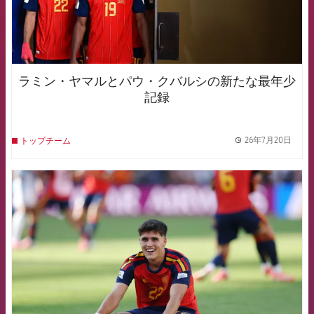
ラミン・ヤマルとパウ・クバルシの新たな最年少
記録
26年7月20日
トップチーム
label.
FCB Barcelona badge