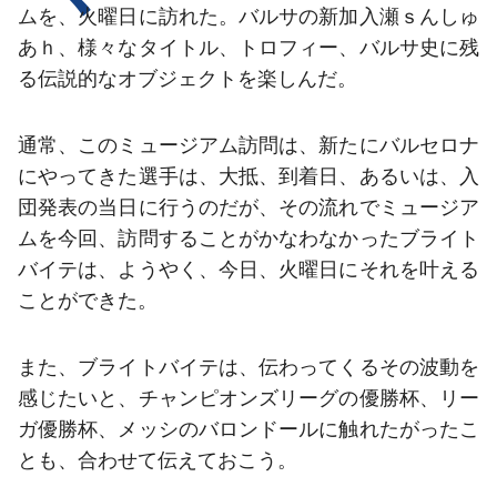
結果
スケジュール
ム
を、火曜日に訪れた。バルサの新加入瀬ｓんしゅ
あｈ、様々なタイトル、トロフィー、バルサ史に残
順位表
チケット
る伝説的なオブジェクトを楽しんだ。
結果
通常、このミュージアム訪問は、新たにバルセロナ
にやってきた選手は、大抵、到着日、あるいは、入
順位表
団発表の当日に行うのだが、その流れでミュージア
ムを今回、訪問することがかなわなかったブライト
バイテは、ようやく、今日、火曜日にそれを叶える
ことができた。
また、ブライトバイテは、伝わってくるその波動を
感じたいと、チャンピオンズリーグの優勝杯、リー
ガ優勝杯、メッシのバロンドールに触れたがったこ
とも、合わせて伝えておこう。