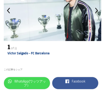
1
of
11
Víctor Salgado - FC Barcelona
この記事をシェア
label.aria.whatsapp
label.aria.facebook
WhatsApp(ワッツアッ
Facebook
プ）