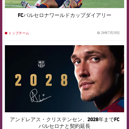
FCバルセロナワールドカップダイアリー
26年7月19日
トップチーム
label.
FCB Barcelona badge
アンドレアス・クリステンセン、2028年までFC
バルセロナと契約延長