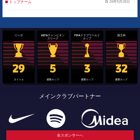
26年5月18日
トップチーム
label.
リーガ
UEFAチャンピオン
FIFAクラブワールド
国王杯
ズリーグ
カップ
La Liga trophy
Champions League trophy
label.aria.clubworldcup
国王杯
29
5
3
32
タイトル
優勝カップ
優勝カップ
優勝カップ
メインクラブパートナー
全スポンサーへ