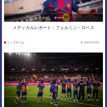
提供
asistencia
メディカルレポート：フェルミン・ロペス
26年5月19日
トップチーム
label.
FCB Barcelona badge