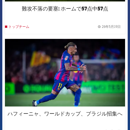
難攻不落の要塞: ホームで57点中57点
26年5月19日
トップチーム
label.
FCB Barcelona badge
ハフィーニャ、ワールドカップ、ブラジル招集へ