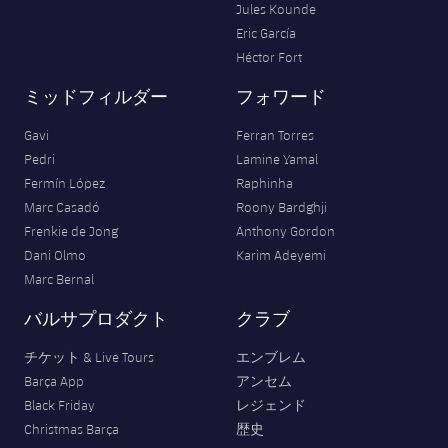
Jules Kounde
Eric García
Héctor Fort
ミッドフィルダー
フォワード
Gavi
Ferran Torres
Pedri
Lamine Yamal
Fermín López
Raphinha
Marc Casadó
Roony Bardghji
Frenkie de Jong
Anthony Gordon
Dani Olmo
Karim Adeyemi
Marc Bernal
バルサプロダクト
クラブ
チケット & Live Tours
エンブレム
Barça App
アンセム
Black Friday
レジェンド
Christmas Barça
歴史