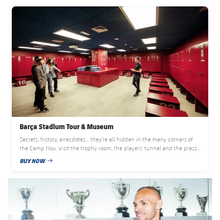
FC Barcelona club badge
Barça Stadium Tour & Museum
Secrets, history, anecdotes… they’re all hidden in the many corners of
the Camp Nou. Visit the trophy room, the players’ tunnel and the press
zone, even sit on the first team bench… It’s all included in the Barça
BUY NOW
PUBLISHED NEWS
Stadium Tour & Museum.
Pick your tour in advance and make sure you have a ticket. Limited
前
label.aria.chevronleft
次
label.aria.
availability!