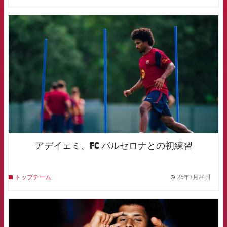
FCB Barcelona badge
アデイェミ、FC バルセロナとの初練習
26年7月24日
トップチーム
label.
FCB Barcelona badge