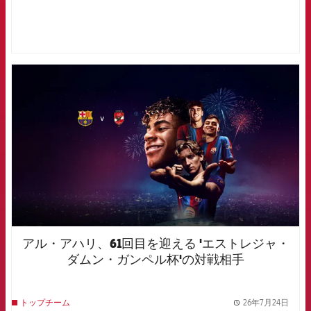
FCB Barcelona badge
アル・アハリ、61回目を迎える 'エストレジャ・
ダムン・ガンペル杯'の対戦相手
26年7月24日
トップチーム
label.