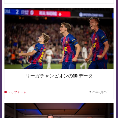
FCB Barcelona badge
リーガチャンピオンの10 データ
26年5月26日
トップチーム
label.
FCB Barcelona badge