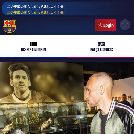
この季節の暮らしをお見逃しなく！ ⚽️
この季節の暮らしをお見逃しなく！ ⚽️
FC Barcelona club badge
ticket-full
ticket-vip
TICKETS & MUSEUM
BARÇA BUSINESS
PLUSICON
LABEL.ARIA.PLUS
トップチーム
plusicon
label.aria.plus
女子サッカー
plusicon
label.aria.plus
バルサアカデミー
plusicon
label.aria.plus
スケジュール
バルサAtlètic
plusicon
label.aria.plus
10年毎