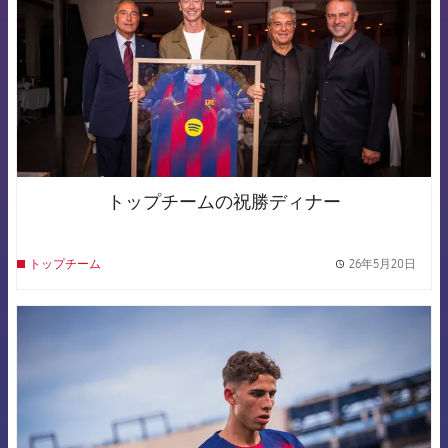
トップチームの祝勝ディナー
26年5月20日
トップチーム
label.
FCB Barcelona badge