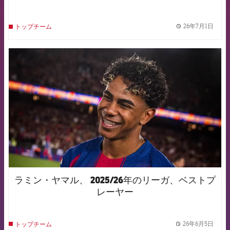
26年7月1日
トップチーム
label.
FCB Barcelona badge
ラミン・ヤマル、 2025/26年のリーガ、ベストプ
レーヤー
26年6月5日
トップチーム
label.