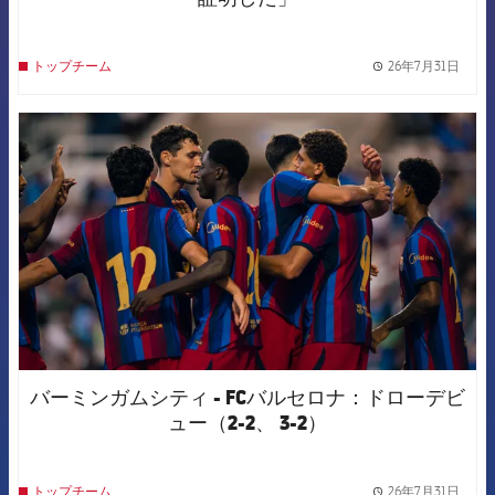
26年7月31日
トップチーム
label.
FCB Barcelona badge
バーミンガムシティ - FCバルセロナ：ドローデビ
ュー（2-2、 3-2）
26年7月31日
トップチーム