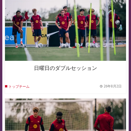
日曜日のダブルセッション
26年8月2日
トップチーム
label.
FCB Barcelona badge