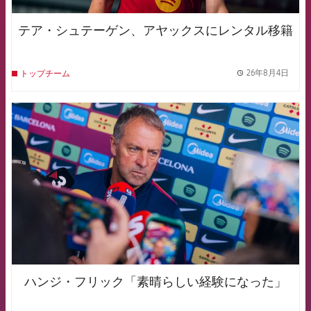
テア・シュテーゲン、アヤックスにレンタル移籍
26年8月4日
トップチーム
label.
FCB Barcelona badge
ハンジ・フリック「素晴らしい経験になった」