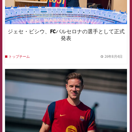
ジェセ・ビシウ、FCバルセロナの選手として正式
発表
26年8月4日
トップチーム
label.
FCB Barcelona badge