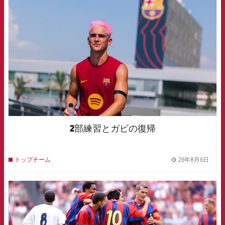
FCB Barcelona badge
2部練習とガビの復帰
26年8月6日
トップチーム
label.
FCB Barcelona badge