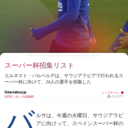
チケット
スケジュール
PLUSICON
LABEL.ARIA.PLUS
会長
plusicon
label.aria.plus
結果
チケット
トップチーム
plusicon
label.aria.plus
レジェンド
プレスパス
順位表
結果
スケジュール
PLUSICON
LABEL.ARIA.PLUS
監督
Facilities
順位表
チケット
トップチーム
plusicon
label.aria.plus
スーパー杯招集リスト
結果
スケジュール
PLUSICON
LABEL.ARIA.PLUS
エルネスト・バルベルデは、サウジアラビアで行われるス
順位表
ーパー杯に向けて、24人の選手を招集した
チケット
トップチーム
plusicon
label.aria.plus
fcbarcelona.jp
トップチーム
Published n
結果
1月7日（火）午前10.43
20?1月?7?
スケジュール
バ
PLUSICON
LABEL.ARIA.PLUS
順位表
チケット
ルサは、今週の火曜日、サウジアラビ
トップチーム
plusicon
label.aria.plus
アに向けって、スペインスーパー杯の