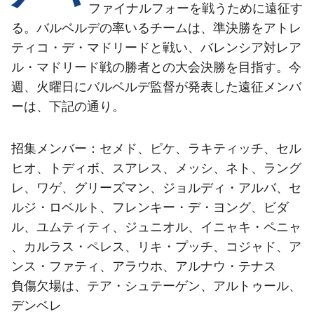
結果
スケジュール
ファイナルフォーを戦うために遠征す
る。バルベルデの率いるチームは、準決勝をアトレ
順位表
チケット
ティコ・デ・マドリードと戦い、バレンシア対レア
ル・マドリード戦の勝者との大会決勝を目指す。今
結果
週、火曜日にバルベルデ監督が発表した遠征メンバ
ーは、下記の通り。
順位表
招集メンバー：セメド、ピケ、ラキティッチ、セル
ヒオ、トディボ、スアレス、メッシ、ネト、ラング
レ、ワゲ、グリーズマン、ジョルディ・アルバ、セ
ルジ・ロベルト、フレンキー・デ・ヨング、ビダ
ル、ユムティティ、ジュニオル、イニャキ・ペニャ
、カルラス・ペレス、リキ・プッチ、コジャド、ア
ンス・ファティ、アラウホ、アルナウ・テナス
負傷欠場は、テア・シュテーゲン、アルトゥール、
デンベレ