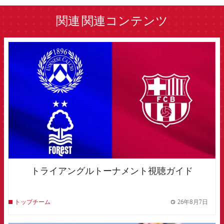
関連
関連コンテンツ
FCB Barcelona badge
トライアングルトーナメント視聴ガイド
26年8月7日
トップチーム
label.