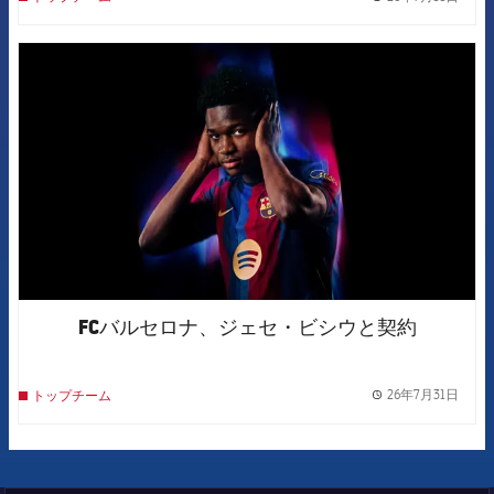
label.
FCB Barcelona badge
FCバルセロナ、ジェセ・ビシウと契約
26年7月31日
トップチーム
label.