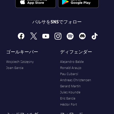
バルサをSNSでフォロー
facebook
x
youtube
instagram
spotify
discord
tiktok
ゴールキーパー
ディフェンダー
Wojciech Szczęsny
Alejandro Balde
Joan Garcia
Ronald Araujo
Pau Cubarsí
Andreas Christensen
Gerard Martín
Jules Kounde
Eric García
Héctor Fort