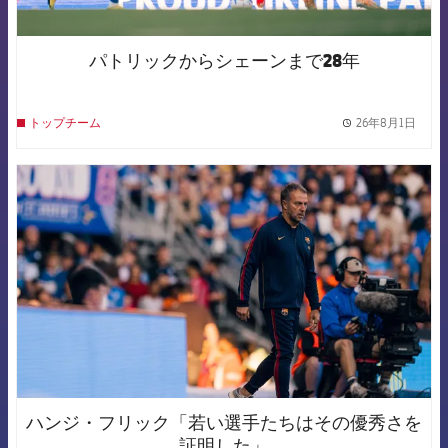
パトリックからシェーンまで28年
26年8月1日
トップチーム
label.
FCB Barcelona badge
ハンジ・フリック「若い選手たちはその優秀さを
証明した」