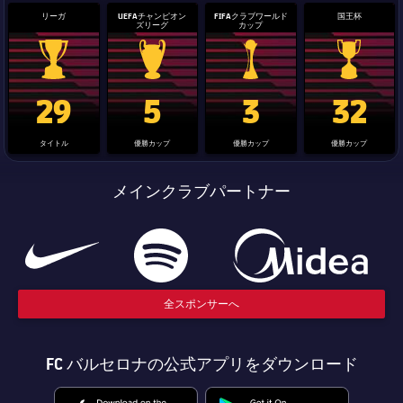
リーガ
UEFAチャンピオン
FIFAクラブワールド
国王杯
ズリーグ
カップ
La Liga trophy
Champions League trophy
label.aria.clubworldcup
国王杯
29
5
3
32
タイトル
優勝カップ
優勝カップ
優勝カップ
メインクラブパートナー
全スポンサーへ
FC バルセロナの公式アプリをダウンロード