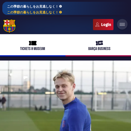
この季節の暮らしをお見逃しなく！ ⚽️
この季節の暮らしをお見逃しなく！ ⚽️
FC Barcelona club badge
ticket-full
ticket-vip
TICKETS & MUSEUM
BARÇA BUSINESS
PLUSICON
LABEL.ARIA.PLUS
トップチーム
plusicon
label.aria.plus
女子サッカー
plusicon
label.aria.plus
バルサアカデミー
plusicon
label.aria.plus
スケジュール
バルサAtlètic
plusicon
label.aria.plus
10年毎