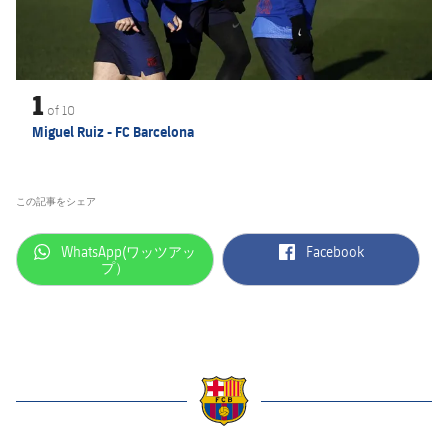
1
of
10
Miguel Ruiz - FC Barcelona
この記事をシェア
label.aria.whatsapp
label.aria.facebook
WhatsApp(ワッツアッ
Facebook
プ）
label.aria.barcelona