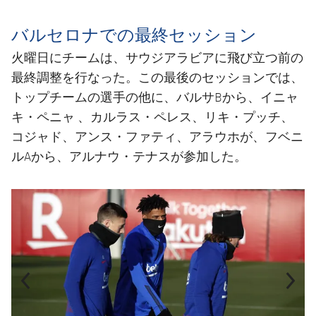
バルセロナでの最終セッション
火曜日にチームは、サウジアラビアに飛び立つ前の
最終調整を行なった。この最後のセッションでは、
トップチームの選手の他に、バルサBから、イニャ
キ・ペニャ 、カルラス・ペレス、リキ・プッチ、
コジャド、アンス・ファティ、アラウホが、フベニ
ルAから、アルナウ・テナスが参加した。
前
label.aria.chevronleft
次
label.aria.