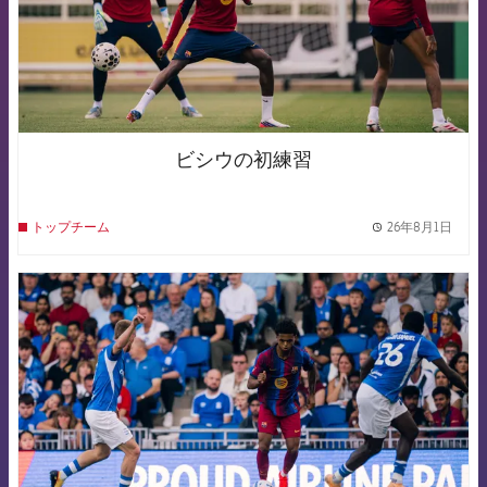
ビシウの初練習
26年8月1日
トップチーム
label.
FCB Barcelona badge