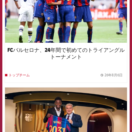
FCバルセロナ、24年間で初めてのトライアングル
トーナメント
26年8月6日
トップチーム
label.
FCB Barcelona badge