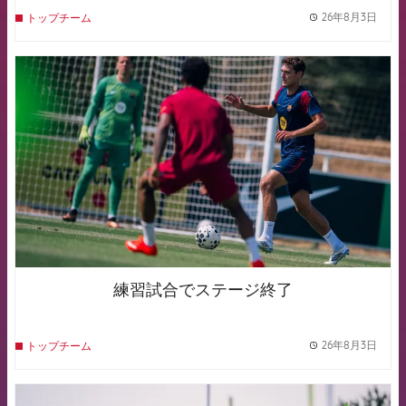
26年8月3日
トップチーム
label.
FCB Barcelona badge
練習試合でステージ終了
26年8月3日
トップチーム
label.
FCB Barcelona badge