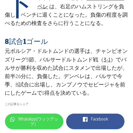
ト
結果
スケジュール
ベレ
は、右足のハムストリングを負
傷し、ベンチに退くことになった。負傷の程度を調
順位表
チケット
べるための検査をさらに行うことになる。
結果
8試合1ゴール
順位表
元ボルシア・ドルトムンドの選手は、チャンピオン
3-1
ズリーグ5節、バルサードルトムンド戦（
）でバ
ルサが勝利を収めた試合にスタメンで出場したが、
前半26分に、負傷した。デンベレは、バルサで今
季、8試合に出場し、カンプノウでセビージャを前
にしたゲームで1得点を決めている。
この記事をシェア
label.aria.whatsapp
label.aria.facebook
WhatsApp(ワッツアッ
Facebook
プ）