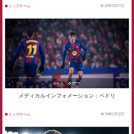
26年3月27日
トップチーム
label.
FCB Barcelona badge
提供
asistencia
メディカルインフォメーション：ペドリ
26年1月22日
トップチーム
label.
FCB Barcelona badge