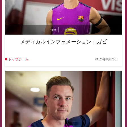
提供
asistencia
メディカルインフォメーション：ガビ
25年9月23日
トップチーム
label.
FCB Barcelona badge