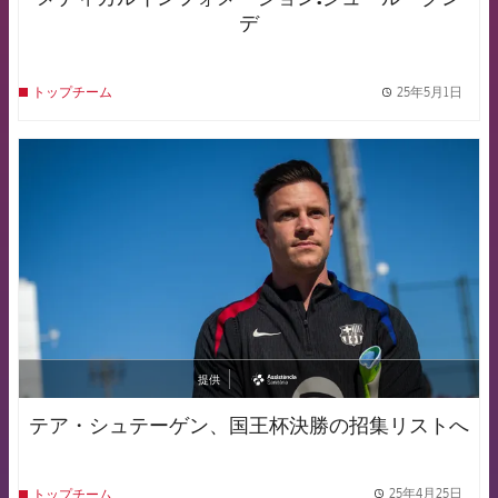
デ
25年5月1日
トップチーム
label.
FCB Barcelona badge
提供
asistencia
テア・シュテーゲン、国王杯決勝の招集リストへ
25年4月25日
トップチーム