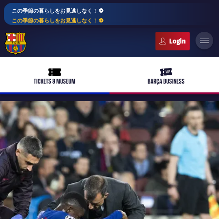
この季節の暮らしをお見逃しなく！ ⚽️
この季節の暮らしをお見逃しなく！ ⚽️
FC Barcelona club badge
ticket-full
ticket-vip
TICKETS & MUSEUM
BARÇA BUSINESS
PLUSICON
LABEL.ARIA.PLUS
トップチーム
plusicon
label.aria.plus
女子サッカー
plusicon
label.aria.plus
バルサアカデミー
plusicon
label.aria.plus
スケジュール
バルサAtlètic
plusicon
label.aria.plus
10年毎