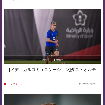
label.
FCB Barcelona badge
提供
asistencia
[メディカルコミュニケーション]ダニ・オルモ
25年1月19日
トップチーム
label.
FCB Barcelona badge