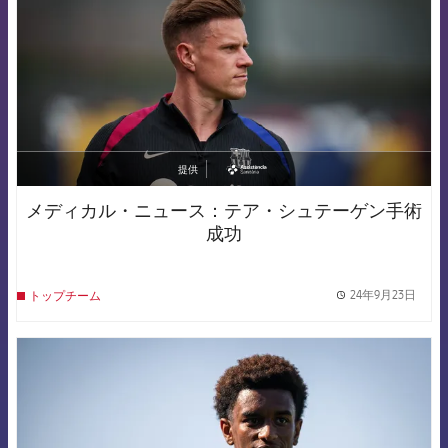
提供
asistencia
メディカル・ニュース：テア・シュテーゲン手術
成功
24年9月23日
トップチーム
label.
FCB Barcelona badge