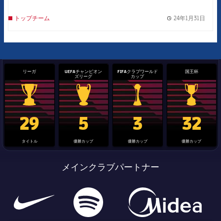
24年1月31日
トップチーム
label.
リーガ
UEFAチャンピオン
FIFAクラブワールド
国王杯
ズリーグ
カップ
La Liga trophy
Champions League trophy
label.aria.clubworldcup
国王杯
29
5
3
32
タイトル
優勝カップ
優勝カップ
優勝カップ
メインクラブパートナー