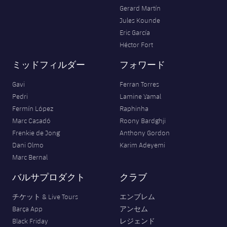
Gerard Martín
Jules Kounde
Eric García
Héctor Fort
ミッドフィルダー
フォワード
Gavi
Ferran Torres
Pedri
Lamine Yamal
Fermín López
Raphinha
Marc Casadó
Roony Bardghji
Frenkie de Jong
Anthony Gordon
Dani Olmo
Karim Adeyemi
Marc Bernal
バルサプロダクト
クラブ
チケット & Live Tours
エンブレム
Barça App
アンセム
Black Friday
レジェンド