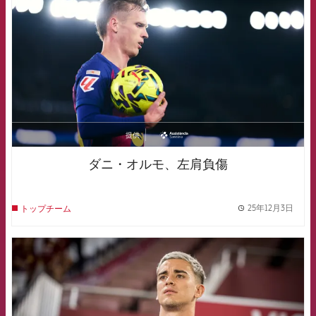
提供
asistencia
ダニ・オルモ、左肩負傷
25年12月3日
トップチーム
label.
FCB Barcelona badge