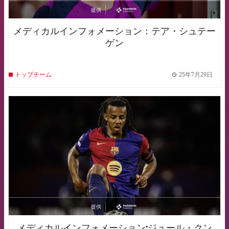
提供
asistencia
メディカルインフォメーション：テア・シュテー
ゲン
25年7月29日
トップチーム
label.
FCB Barcelona badge
提供
asistencia
メディカルインフォメーション:ジュール・クン