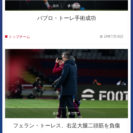
提供
asistencia
パブロ・トーレ手術成功
24年7月18日
トップチーム
label.
FCB Barcelona badge
提供
asistencia
フェラン・トーレス、右足大腿二頭筋を負傷