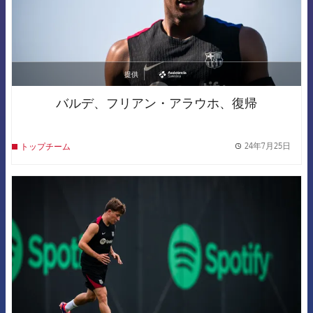
提供
asistencia
バルデ、フリアン・アラウホ、復帰
24年7月25日
トップチーム
label.
FCB Barcelona badge