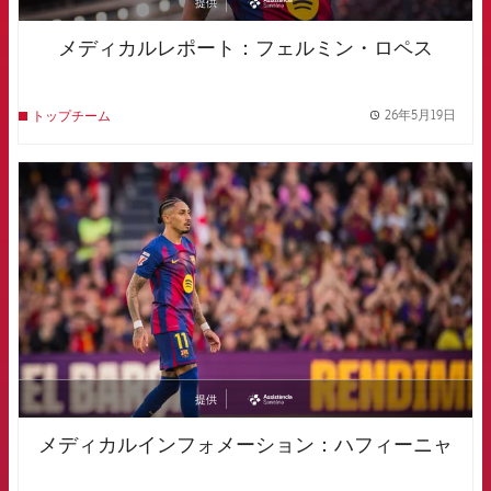
提供
asistencia
メディカルレポート：フェルミン・ロペス
26年5月19日
トップチーム
label.
FCB Barcelona badge
提供
asistencia
メディカルインフォメーション：ハフィーニャ