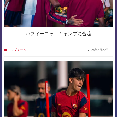
ハフィーニャ、キャンプに合流
26年7月29日
トップチーム
label.
FCB Barcelona badge