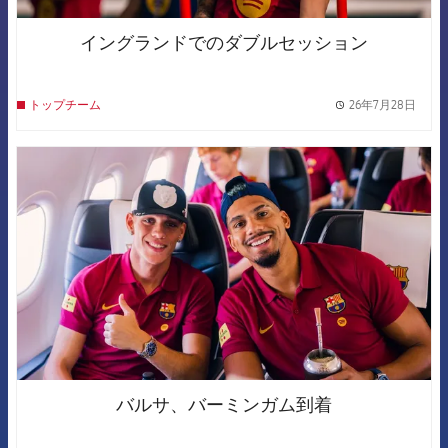
イングランドでのダブルセッション
26年7月28日
トップチーム
label.
FCB Barcelona badge
バルサ、バーミンガム到着