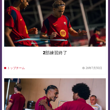
2部練習終了
26年7月30日
トップチーム
label.
FCB Barcelona badge