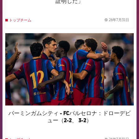
証明した」
26年7月31日
トップチーム
label.
FCB Barcelona badge
バーミンガムシティ - FCバルセロナ：ドローデビ
ュー（2-2、 3-2）