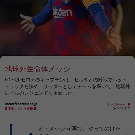
チケット
スケジュール
PLUSICON
LABEL.ARIA.PLUS
会長
plusicon
label.aria.plus
結果
チケット
トップチーム
plusicon
label.aria.plus
レジェンド
プレスパス
順位表
結果
スケジュール
PLUSICON
LABEL.ARIA.PLUS
監督
Facilities
順位表
チケット
トップチーム
plusicon
label.aria.plus
地球外生命体メッシ
結果
スケジュール
PLUSICON
LABEL.ARIA.PLUS
FC バルセロナのキャプテンは、セルタとの対戦でハット
順位表
トリックを決め、リーダーとしてチームを率いて、地球外
チケット
トップチーム
plusicon
label.aria.plus
レベルのレジェンドを更新した
結果
www.fcbarcelona.jp
スケジュール
トップチーム
Published ne
11月9日（土）午後10.55
19?11月?9?
PLUSICON
LABEL.ARIA.PLUS
レ
順位表
チケット
トップチーム
plusicon
label.aria.plus
オ・メッシ
が再び、やってのけた。