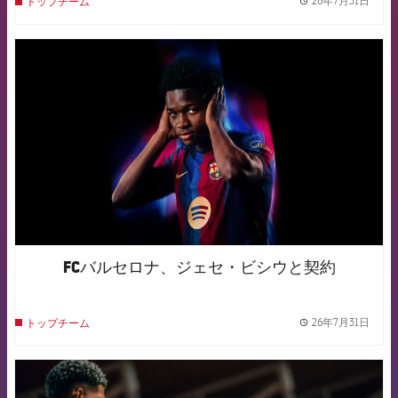
26年7月31日
トップチーム
label.
FCB Barcelona badge
FCバルセロナ、ジェセ・ビシウと契約
26年7月31日
トップチーム
label.
FCB Barcelona badge