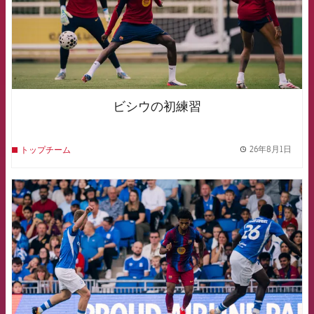
ビシウの初練習
26年8月1日
トップチーム
label.
FCB Barcelona badge