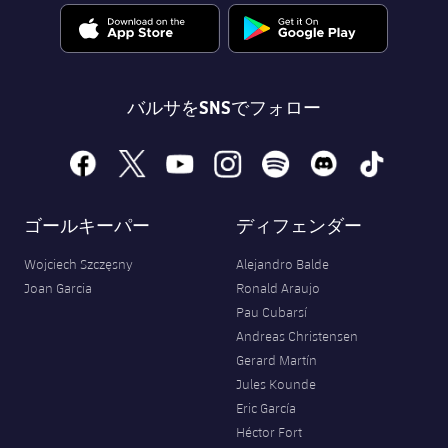
バルサをSNSでフォロー
facebook
x
youtube
instagram
spotify
discord
tiktok
ゴールキーパー
ディフェンダー
Wojciech Szczęsny
Alejandro Balde
Joan Garcia
Ronald Araujo
Pau Cubarsí
Andreas Christensen
Gerard Martín
Jules Kounde
Eric García
Héctor Fort