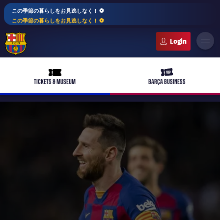
この季節の暮らしをお見逃しなく！ ⚽️
この季節の暮らしをお見逃しなく！ ⚽️
FC Barcelona club badge
ticket-full
ticket-vip
TICKETS & MUSEUM
BARÇA BUSINESS
PLUSICON
LABEL.ARIA.PLUS
トップチーム
plusicon
label.aria.plus
女子サッカー
plusicon
label.aria.plus
バルサアカデミー
plusicon
label.aria.plus
スケジュール
バルサAtlètic
plusicon
label.aria.plus
10年毎