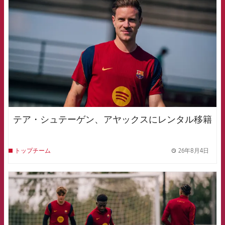
テア・シュテーゲン、アヤックスにレンタル移籍
26年8月4日
トップチーム
label.
FCB Barcelona badge