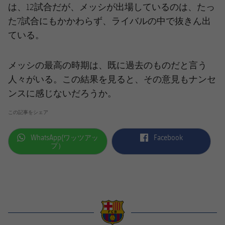
は、12試合だが、メッシが出場しているのは、たっ
た7試合にもかかわらず、ライバルの中で抜きん出
ている。
メッシの最高の時期は、既に過去のものだと言う
人々がいる。この結果を見ると、その意見もナンセ
ンスに感じないだろうか。
この記事をシェア
label.aria.whatsapp
label.aria.facebook
WhatsApp(ワッツアッ
Facebook
プ）