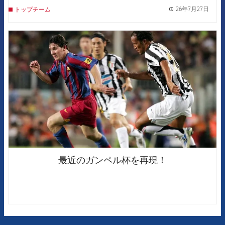
26年7月27日
トップチーム
label.
FCB Barcelona badge
最近のガンペル杯を再現！