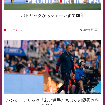
パトリックからシェーンまで28年
26年8月1日
トップチーム
label.
FCB Barcelona badge
ハンジ・フリック「若い選手たちはその優秀さを