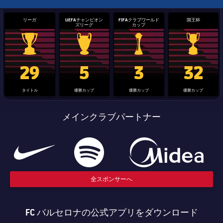
リーガ
UEFAチャンピオン
FIFAクラブワールド
国王杯
ズリーグ
カップ
La Liga trophy
Champions League trophy
label.aria.clubworldcup
国王杯
29
5
3
32
タイトル
優勝カップ
優勝カップ
優勝カップ
メインクラブパートナー
全スポンサーへ
FC バルセロナの公式アプリをダウンロード