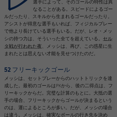
結果
選手によって、そのゴールの特性は異
スケジュール
なることがある。スピードによるゴー
順位表
チケット
ルだったり、スキルから生まれるゴールだったり。
アシストが得意な選手もいれば、フィジカルプレー
結果
で他より長けている選手もいる。だが、レオ・メッ
セル
シの持つ力は、そういった全てを超えている。
順位表
タ戦が行われた夜
、メッシは、再び、この惑星に生
まれたとは思えない才能を見せつけたのだ。
52 フリーキックゴール
メッシは、セットプレーからのハットトリックを達
成した。最初のゴールはPKから、後の二得点は、フ
リーキックからだ。完璧な計算のもとに。大抵の選
手の場合、フリーキックからゴールが決まるという
のは、運によるところが多い。だが、メッシの場合
は違う。メッシは、確実なボールの行き先を決め