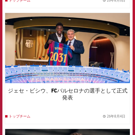
トップチーム
label.
FCB Barcelona badge
ジェセ・ビシウ、FCバルセロナの選手として正式
発表
26年8月4日
トップチーム
label.
FCB Barcelona badge