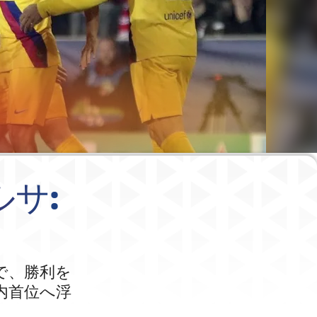
ルサ:
で、勝利を
内首位へ浮