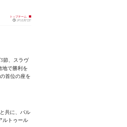
トップチーム
Published news
19?10月?23?
スラヴ
3節、
敵地で勝利を
での首位の座を
始と共に、バル
アルトゥール