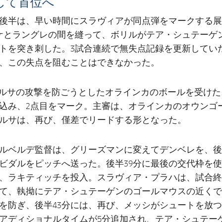
して首位へ
後半は、早い時間にスラヴィアが同点弾をマークする展
ケとラングレの間を縫って、ボリルがテア・シュテーゲ
トを突き刺した。3試合連続で無失点記録を更新してい
、この失点を阻むことはできなかった。
バルサの攻撃を防ごうとしたオラインカのボールを受け
込み、2点目をマーク。主審は、オラインカのオウンゴ
ルサは、再び、僅差でリードする形となった。
バルベルデ監督は、グリーズマンに変えてデンベレを、後
ビダルをピッチへ送った。後半39分に最後の交代枠を
、ラキティッチを投入。スラヴィア・プラハは、試合終
て、執拗にテア・シュテーゲンのゴールマウスの近くで
を防ぎ、後半43分には、再び、メッシがシュートを放
アディショナルタイムが5分追加され、テア・シュテー