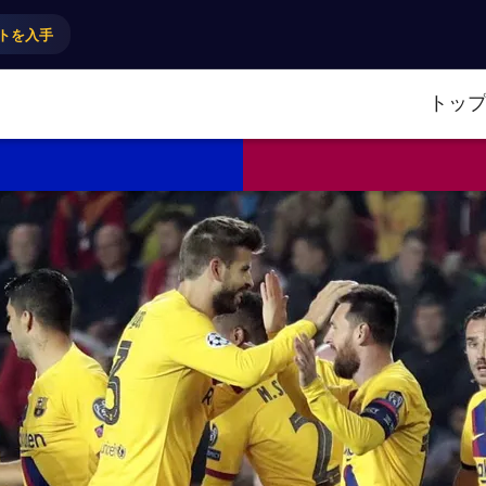
トを入手
トッ