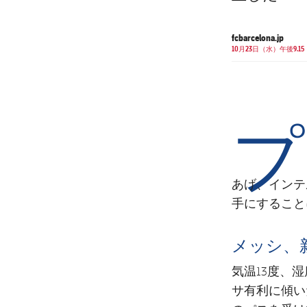
fcbarcelona.jp
10月23日（水）午後9.15
プ
あげ、インテ
手にすること
メッシ、
気温13度、
サ有利に傾い