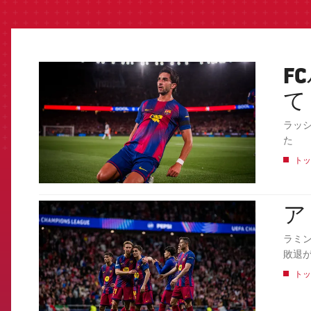
F
FCB Barcelona badge
て
ラッ
た
トッ
ア
FCB Barcelona badge
ラミ
敗退
トッ