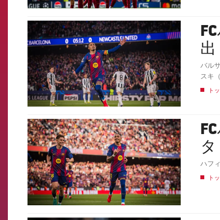
F
FCB Barcelona badge
出
バル
スキ
トッ
F
FCB Barcelona badge
タ
ハフ
トッ