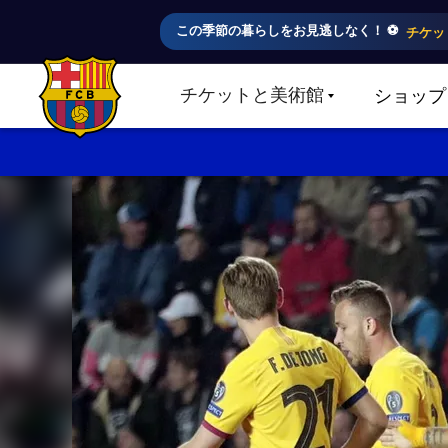
この季節の暮らしをお見逃しなく！ ⚽️
チケッ
チケットと美術館
ショップ
LABEL.SHARE.CARETDOWN
FC Barcelona club badge