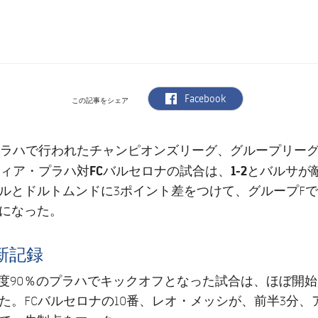
label.aria.facebook
Facebook
この記事をシェア
ラハで行われたチャンピオンズリーグ、グループリーグ
ィア・プラハ対FCバルセロナ
1-2
の試合は、
とバルサが
ルとドルトムンドに3ポイント差をつけて、グループF
になった。
新記録
湿度90％のプラハでキックオフとなった試合は、ほぼ開
た。FCバルセロナの10番、レオ・メッシが、前半3分、