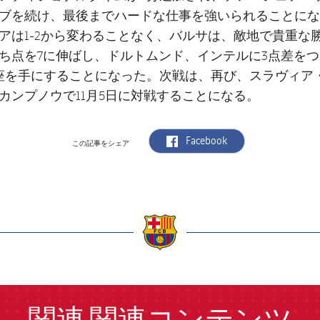
ブを続け、最後までハードな仕事を強いられることにな
アは1-2から変わることなく、バルサは、敵地で貴重な
ち点を7に伸ばし、ドルトムンド、インテルに3点差を
座を手にすることになった。次戦は、再び、スラヴィア
カンプノウで11月5日に対戦することになる。
label.aria.facebook
Facebook
この記事をシェア
a