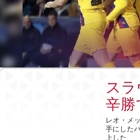
スラ
辛勝で
レオ・メ
手にした
上した