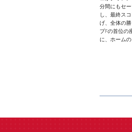
分間にもセー
し、最終スコ
げ、全体の勝
プFの首位の
に、ホームの
label.aria.barcelon