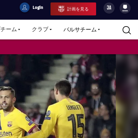
Login
JA
計画を見る
filled-badge
user
Culers
www
プチーム
クラブ
バルサチーム
LABEL.ARIA.CARETDOWN
LABEL.ARIA.CARETDOWN
LABEL.ARIA.CARETDOWN