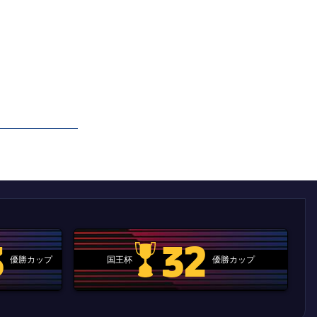
3
32
優勝カップ
国王杯
優勝カップ
.clubworldcup
国王杯