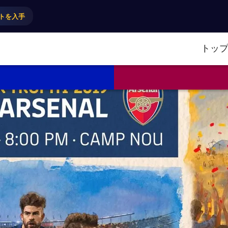
トを入手
トッ