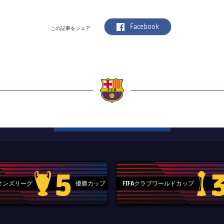
label.aria.facebook
Facebook
この記事をシェア
a
5
ピオンズリーグ
優勝カップ
FIFAクラブワールドカップ
Champions League trophy
label.aria