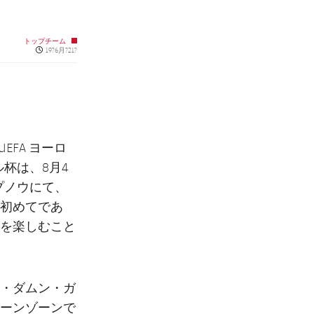
トップチーム
Published news
19?6月?21?
FA ヨーロ
杯は、8月4
プノウにて、
初めてであ
を楽しむこと
・ダムン・ガ
ーンゾーンで