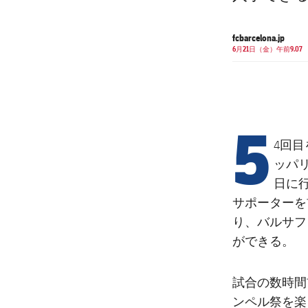
fcbarcelona.jp
6月21日（金）午前9.07
5
4回目
ッパ
日に
サポーターを
り、バルサフ
ができる。
試合の数時間
ンペル祭を楽