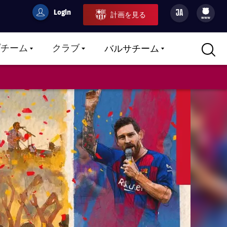
Login
JA
計画を見る
filled-badge
user
Culers
www
プチーム
クラブ
バルサチーム
LABEL.ARIA.CARETDOWN
LABEL.ARIA.CARETDOWN
LABEL.ARIA.CARETDOWN