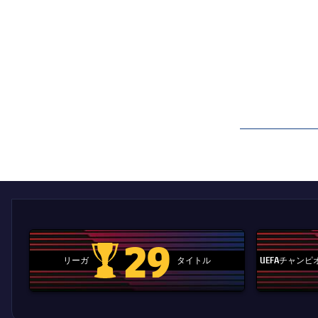
label.aria.barcelon
29
リーガ
タイトル
UEFAチャン
La Liga trophy