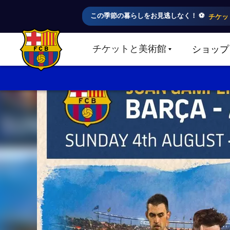
この季節の暮らしをお見逃しなく！ ⚽️
チケッ
チケットと美術館
ショップ
LABEL.SHARE.CARETDOWN
FC Barcelona club badge