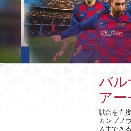
バル
アー
試合を直
カンプノ
入手でき