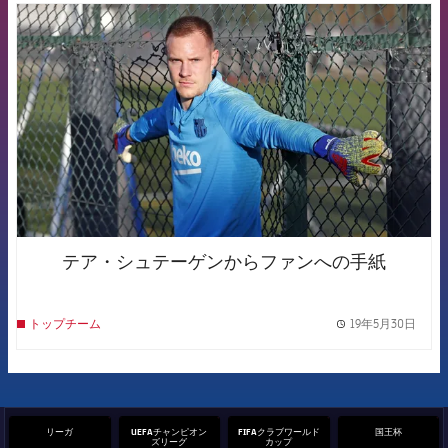
FCB Barcelona badge
テア・シュテーゲンからファンへの手紙
19年5月30日
トップチーム
label.
リーガ
UEFAチャンピオン
FIFAクラブワールド
国王杯
ズリーグ
カップ