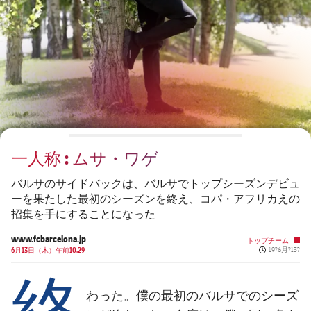
チケット
スケジュール
PLUSICON
LABEL.ARIA.PLUS
会長
plusicon
label.aria.plus
結果
チケット
トップチーム
plusicon
label.aria.plus
レジェンド
プレスパス
順位表
結果
スケジュール
PLUSICON
LABEL.ARIA.PLUS
監督
Facilities
順位表
チケット
トップチーム
plusicon
label.aria.plus
一人称 : ムサ・ワゲ
結果
スケジュール
PLUSICON
LABEL.ARIA.PLUS
バルサのサイドバックは、バルサでトップシーズンデビュ
順位表
ーを果たした最初のシーズンを終え、コパ・アフリカえの
チケット
トップチーム
plusicon
label.aria.plus
招集を手にすることになった
結果
www.fcbarcelona.jp
スケジュール
トップチーム
Published ne
6月13日（木）午前10.29
19?6月?13?
PLUSICON
LABEL.ARIA.PLUS
終
順位表
チケット
トップチーム
plusicon
label.aria.plus
わった。僕の最初のバルサでのシーズ