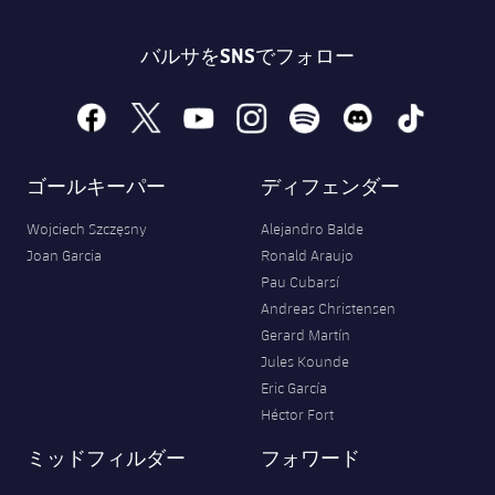
バルサをSNSでフォロー
facebook
x
youtube
instagram
spotify
discord
tiktok
ゴールキーパー
ディフェンダー
Wojciech Szczęsny
Alejandro Balde
Joan Garcia
Ronald Araujo
Pau Cubarsí
Andreas Christensen
Gerard Martín
Jules Kounde
Eric García
Héctor Fort
ミッドフィルダー
フォワード