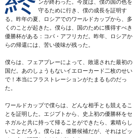
結果
ンが終わった。今度は、僕の国の色を
スケジュール
守るために行き、僕の成長を証明す
順位表
チケット
る。昨年の夏、ロシアでのワールドカップから、多
くのことが起きた。僕らは、国のために獲得すべき
結果
優勝杯がある：コパ・アフリカだ。昨年、ロシアか
らの帰還には、苦い後味が残った。
順位表
僕らは、フェアプレーによって、敗退された最初の
国だ。あのしょうもないイエローカード二枚のせい
で！本当にフラストレーションがたまるものだっ
た。
ワールドカップで僕らは、どんな相手とも競えるこ
とを証明した。エジプトから、史上初の優勝杯をセ
ネガルと共に持って帰ることができたら、素晴らし
いことだろう。僕らは、優勝候補だが、それはピッ