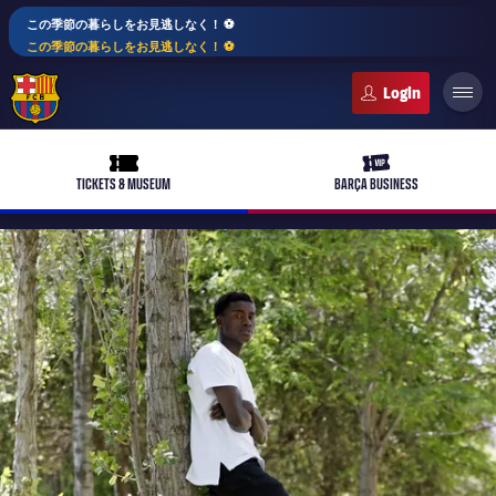
この季節の暮らしをお見逃しなく！ ⚽️
この季節の暮らしをお見逃しなく！ ⚽️
FC Barcelona club badge
ticket-full
ticket-vip
TICKETS & MUSEUM
BARÇA BUSINESS
PLUSICON
LABEL.ARIA.PLUS
トップチーム
plusicon
label.aria.plus
女子サッカー
plusicon
label.aria.plus
バルサアカデミー
plusicon
label.aria.plus
スケジュール
バルサAtlètic
plusicon
label.aria.plus
10年毎