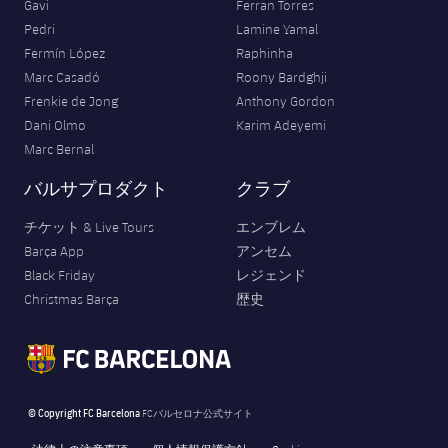
Gavi
Ferran Torres
Pedri
Lamine Yamal
Fermín López
Raphinha
Marc Casadó
Roony Bardghji
Frenkie de Jong
Anthony Gordon
Dani Olmo
Karim Adeyemi
Marc Bernal
バルサプロダクト
クラブ
チケット & Live Tours
エンブレム
Barça App
アンセム
Black Friday
レジェンド
Christmas Barça
歴史
© Copyright FC Barcelona
FCバルセロナ公式サイト