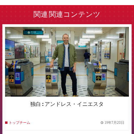
関連
関連コンテンツ
FCB Barcelona badge
独白 : アンドレス・イニエスタ
19年7月20日
トップチーム
label.