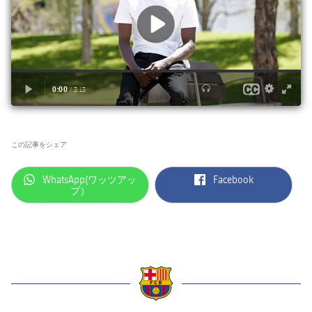
この記事をシェア
label.aria.whatsapp
label.aria.facebook
WhatsApp(ワッツアッ
Facebook
プ）
label.aria.barcelona