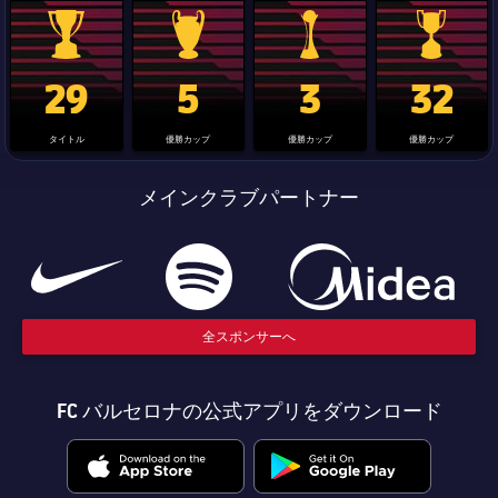
La Liga trophy
Champions League trophy
label.aria.clubworldcup
国王杯
29
5
3
32
タイトル
優勝カップ
優勝カップ
優勝カップ
メインクラブパートナー
全スポンサーへ
FC バルセロナの公式アプリをダウンロード