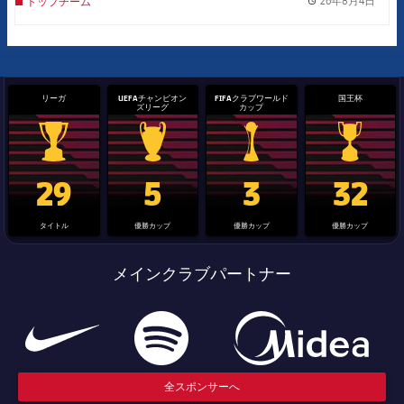
26年8月4日
トップチーム
label.
リーガ
UEFAチャンピオン
FIFAクラブワールド
国王杯
ズリーグ
カップ
La Liga trophy
Champions League trophy
label.aria.clubworldcup
国王杯
29
5
3
32
タイトル
優勝カップ
優勝カップ
優勝カップ
メインクラブパートナー
全スポンサーへ