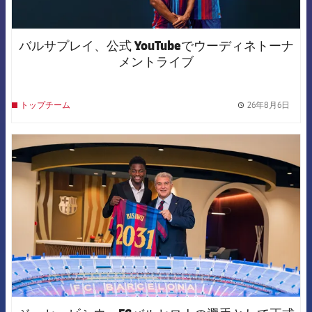
バルサプレイ、公式 YouTubeでウーディネトーナ
メントライブ
26年8月6日
トップチーム
label.
FCB Barcelona badge