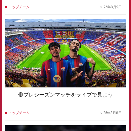
26年8月9日
トップチーム
label.
FCB Barcelona badge
🔴プレシーズンマッチをライブで見よう
26年8月8日
トップチーム
label.
FCB Barcelona badge