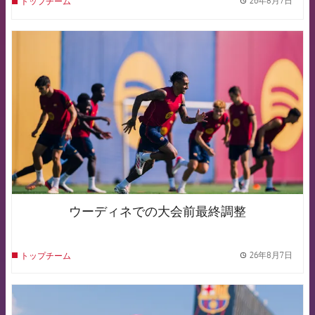
26年8月7日
トップチーム
label.
FCB Barcelona badge
ウーディネでの大会前最終調整
26年8月7日
トップチーム
label.
FCB Barcelona badge