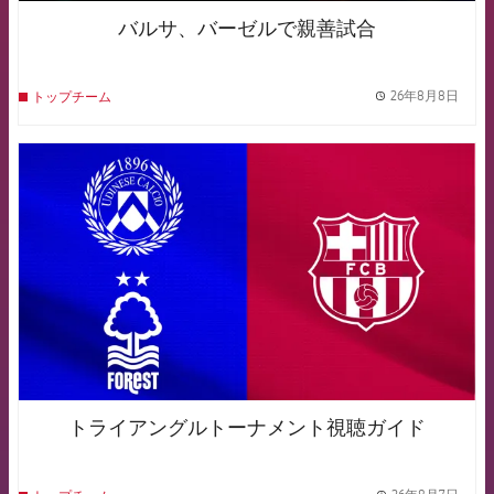
バルサ、バーゼルで親善試合
26年8月8日
トップチーム
label.
FCB Barcelona badge
トライアングルトーナメント視聴ガイド