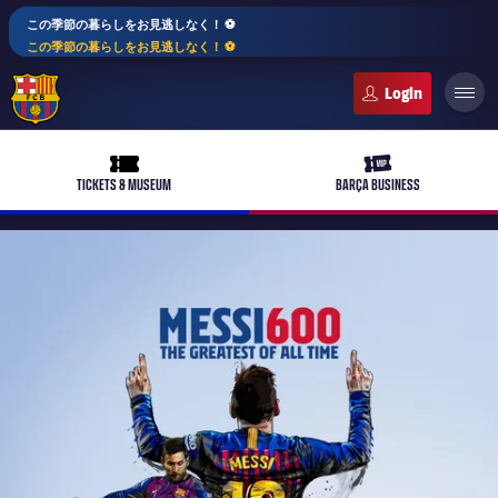
この季節の暮らしをお見逃しなく！ ⚽️
この季節の暮らしをお見逃しなく！ ⚽️
FC Barcelona club badge
ticket-full
ticket-vip
TICKETS & MUSEUM
BARÇA BUSINESS
PLUSICON
LABEL.ARIA.PLUS
トップチーム
plusicon
label.aria.plus
女子サッカー
plusicon
label.aria.plus
バルサアカデミー
plusicon
label.aria.plus
スケジュール
バルサAtlètic
plusicon
label.aria.plus
10年毎