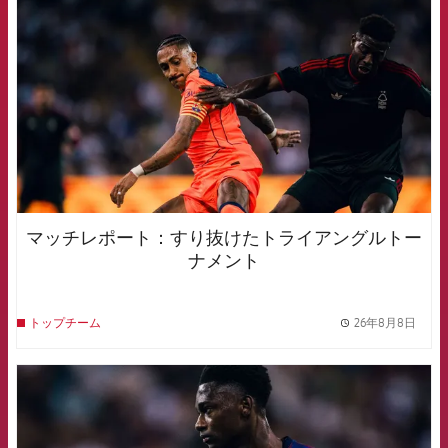
マッチレポート：すり抜けたトライアングルトー
ナメント
26年8月8日
トップチーム
label.
FCB Barcelona badge