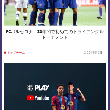
FCバルセロナ、24年間で初めてのトライアングル
トーナメント
26年8月6日
トップチーム
label.
FCB Barcelona badge