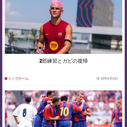
2部練習とガビの復帰
26年8月6日
トップチーム
label.
FCB Barcelona badge