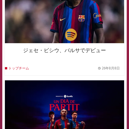
ジェセ・ビシウ、バルサでデビュー
26年8月8日
トップチーム
label.
FCB Barcelona badge