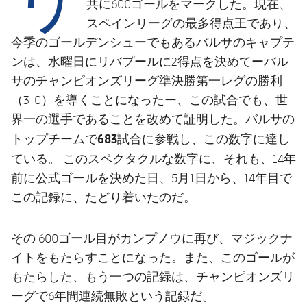
結果
共に600ゴールをマークした。現在、
スケジュール
スペインリーグの最多得点王であり、
順位表
チケット
今季のゴールデンシューでもあるバルサのキャプテ
ンは、水曜日にリバプールに2得点を決めてーバル
結果
サのチャンピオンズリーグ準決勝第一レグの勝利
（3-0）を導くことになったー、この試合でも、世
順位表
界一の選手であることを改めて証明した。バルサの
683試合に参戦し、この数字に達し
トップチームで
ている。
このスペクタクルな数字に、それも、14年
前に公式ゴールを決めた日、5月1日から、14年目で
この記録に、たどり着いたのだ。
その 600ゴール目がカンプノウに再び、マジックナ
イトをもたらすことになった。また、このゴールが
もたらした、もう一つの記録は、チャンピオンズリ
ーグで6年間連続無敗という記録だ。