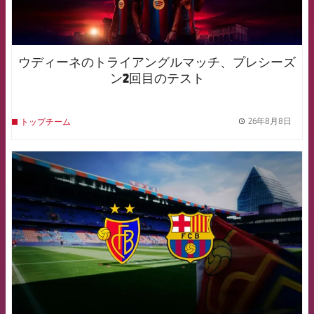
ウディーネのトライアングルマッチ、プレシーズ
ン2回目のテスト
26年8月8日
トップチーム
label.
FCB Barcelona badge