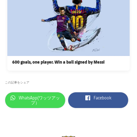
600 goals, one player. Win a ball signed by Messi
この記事をシェア
label.aria.whatsapp
label.aria.facebook
WhatsApp(ワッツアッ
Facebook
プ）