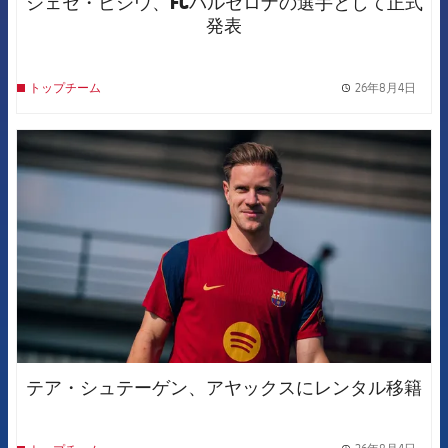
ジェセ・ビシウ、FCバルセロナの選手として正式
発表
26年8月4日
トップチーム
label.
FCB Barcelona badge
テア・シュテーゲン、アヤックスにレンタル移籍