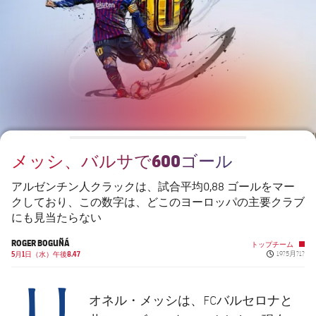
チケット
スケジュール
PLUSICON
LABEL.ARIA.PLUS
会長
plusicon
label.aria.plus
結果
チケット
トップチーム
plusicon
label.aria.plus
レジェンド
プレスパス
順位表
結果
スケジュール
PLUSICON
LABEL.ARIA.PLUS
監督
Facilities
順位表
チケット
トップチーム
plusicon
label.aria.plus
メッシ、バルサで600ゴール
結果
スケジュール
PLUSICON
LABEL.ARIA.PLUS
アルゼンチン人クラックは、試合平均0,88 ゴールをマー
順位表
クしており、この数字は、どこのヨーロッパの主要クラブ
チケット
トップチーム
plusicon
label.aria.plus
にも見当たらない
結果
ROGER BOGUÑÁ
スケジュール
トップチーム
Published n
5月1日（水）午後8.47
19?5月?1?
PLUSICON
LABEL.ARIA.PLUS
リ
順位表
チケット
トップチーム
plusicon
label.aria.plus
オネル・メッシは、FCバルセロナと