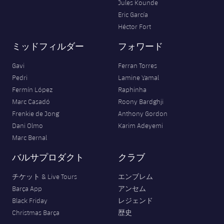
Jules Kounde
Eric García
Héctor Fort
ミッドフィルダー
フォワード
Gavi
Ferran Torres
Pedri
Lamine Yamal
Fermín López
Raphinha
Marc Casadó
Roony Bardghji
Frenkie de Jong
Anthony Gordon
Dani Olmo
Karim Adeyemi
Marc Bernal
バルサプロダクト
クラブ
チケット & Live Tours
エンブレム
Barça App
アンセム
Black Friday
レジェンド
Christmas Barça
歴史