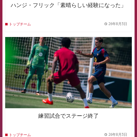
ハンジ・フリック「素晴らしい経験になった」
26年8月3日
トップチーム
label.
FCB Barcelona badge
練習試合でステージ終了
26年8月3日
トップチーム
label.