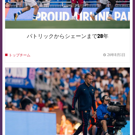
パトリックからシェーンまで28年
26年8月1日
トップチーム
label.
FCB Barcelona badge