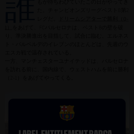
誰
結果
もが待ちわびていたこの日がやってき
スケジュール
た。チャンピオンズリーグベスト8第2
順位表
チケット
ドリームシアターで勝利（0-
レグだ。
1）
をあげて、FCバルセロナは、ベスト8の壁を破
結果
り、準決勝進出を目指して、試合に臨む。エルネス
ト・バルベルデのイレブンのほとんどは、先週のウ
順位表
エスカ戦で温存されている。
一方、マンチェスターユナイテッドは、バルセロナ
を訪れる前に、国内線で、ウェストハムを前に勝利
（2-1）をあげてやってくる。
FCB Barcelona badge