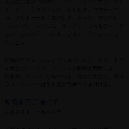
テア・シュテーゲン、セメ
メンバー
は以下の通り。
ド、ピケ、ラキティッチ、セルヒオ、コウチーニ
ョ、アルトゥール、スアレス、メッシ、デンベレ、
シレッセン、マウコム、ラングレ、ジョルディ・ア
ルバ、セルジ・ロベルト、ビダル、ユムティティ、
アレニャ
。
怪我のラフィーニャとフェルメーレン、さらにトデ
ィボとムリージョ、プリンスが戦術的判断により、
招集外。メンバーから外れる。なお今大会で、カル
ラス・アレニャは引き続き背番号26を付ける。
監督前日記者会見
エルネスト・バルベルデ