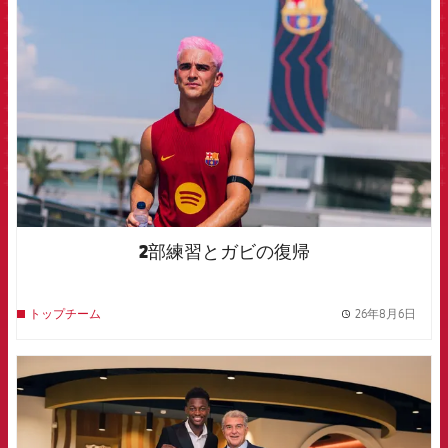
FCB Barcelona badge
2部練習とガビの復帰
26年8月6日
トップチーム
label.
FCB Barcelona badge