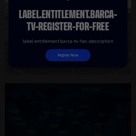
LABEL.ENTITLEMENT.BARCA-
TV-REGISTER-FOR-FREE
label.entitlement.barca-tv-fan-description
Register Now