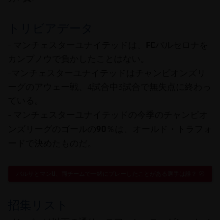
トリビアデータ
マンチェスターユナイテッド
FC
バルセロナ
-
は、
を
カンプノウで負かしたことはない。
マンチェスターユナイテッド
-
はチャンピオンズリ
ーグのアウェー戦、4試合中3試合で無失点に終わっ
ている。
今季のチャンピオ
- マンチェスターユナイテッドの
ンズリーグのゴールの90％は、オールド・トラフォ
ード
で決めたものだ。
バルサとマンU、両チームで一緒にプレーしたことがある選手は誰？
EXTER
招集リスト