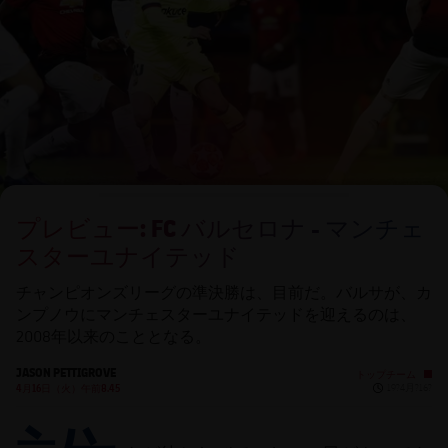
チケット
スケジュール
PLUSICON
LABEL.ARIA.PLUS
会長
plusicon
label.aria.plus
結果
チケット
トップチーム
plusicon
label.aria.plus
レジェンド
プレスパス
順位表
結果
スケジュール
PLUSICON
LABEL.ARIA.PLUS
監督
Facilities
順位表
チケット
トップチーム
plusicon
label.aria.plus
プレビュー: FC バルセロナ - マンチェ
結果
スケジュール
スターユナイテッド
PLUSICON
LABEL.ARIA.PLUS
順位表
チケット
チャンピオンズリーグの準決勝は、目前だ。バルサが、カ
トップチーム
plusicon
label.aria.plus
ンプノウにマンチェスターユナイテッドを迎えるのは、
2008年以来のこととなる。
結果
スケジュール
PLUSICON
LABEL.ARIA.PLUS
JASON PETTIGROVE
トップチーム
Published ne
順位表
4月16日（火）午前8.45
19?4月?16?
チケット
トップチーム
plusicon
label.aria.plus