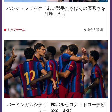
ハンジ・フリック「若い選手たちはその優秀さを
証明した」
26年7月31日
トップチーム
label.
FCB Barcelona badge
バーミンガムシティ - FCバルセロナ：ドローデビ
ュー（2-2、 3-2）