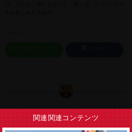
は、そんなに前じゃないし、我々は、たった1ゴー
ル入れられたのみだ」
この記事をシェア
label.aria.whatsapp
label.aria.facebook
WhatsApp(ワッツアッ
Facebook
プ）
label.aria.barcelona
関連
関連コンテンツ