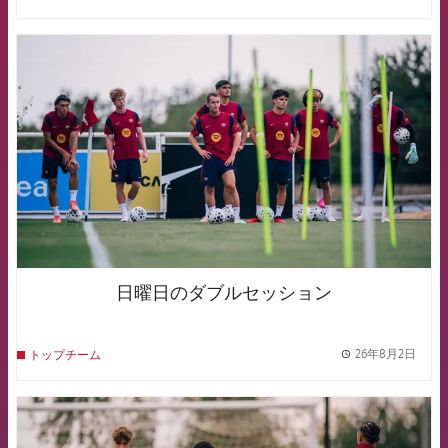
FCB Barcelona badge
日曜日のダブルセッション
26年8月2日
トップチーム
label.
FCB Barcelona badge