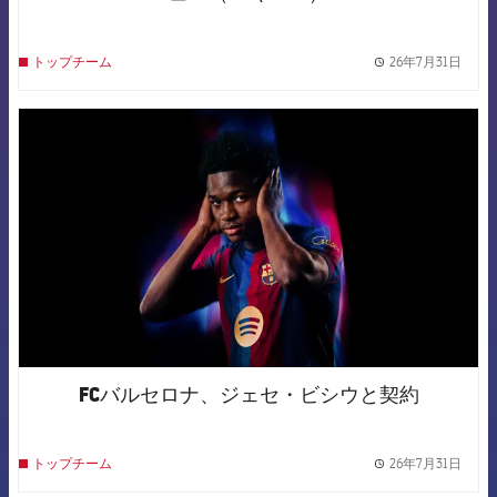
26年7月31日
トップチーム
label.
FCB Barcelona badge
FCバルセロナ、ジェセ・ビシウと契約
26年7月31日
トップチーム
label.