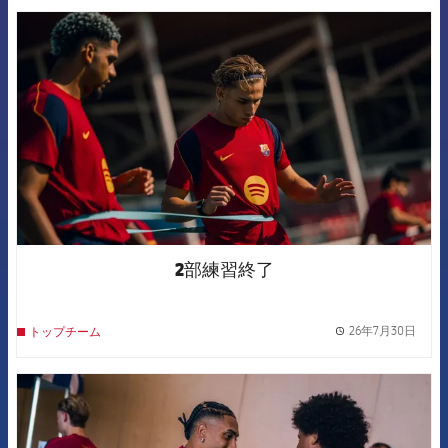
FCB Barcelona badge
2部練習終了
26年7月30日
トップチーム
label.
FCB Barcelona badge