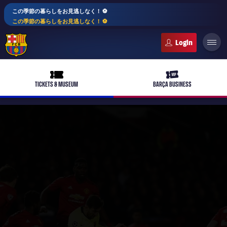
この季節の暮らしをお見逃しなく！ ⚽️
この季節の暮らしをお見逃しなく！ ⚽️
FC Barcelona club badge
ticket-full
ticket-vip
TICKETS & MUSEUM
BARÇA BUSINESS
PLUSICON
LABEL.ARIA.PLUS
トップチーム
plusicon
label.aria.plus
女子サッカー
plusicon
label.aria.plus
バルサアカデミー
plusicon
label.aria.plus
スケジュール
バルサAtlètic
plusicon
label.aria.plus
10年毎