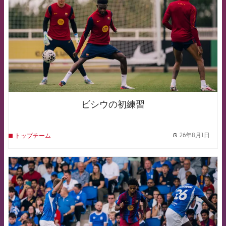
ビシウの初練習
26年8月1日
トップチーム
label.
FCB Barcelona badge