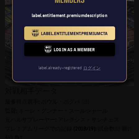
MEMBERS
label.entitlement.premiumdescription
LABEL.ENTITLEMENT.PREMIUMCTA
BARCELONA BADGE GOLD
LOG IN AS A MEMBER
FC BARCELONA CLUB BADGE
label.already-registered
ログイン
対戦相手データ
最多得点選手:
ポウル・ポグバ
(13)
:
監督
オーレ・グンナー・スールシャール
元バルサプレーヤー:
アレクシス・サンチェス
プレミアムリーグでの記録 (2018/19):
試合数
勝
33
19
分
負
7
7