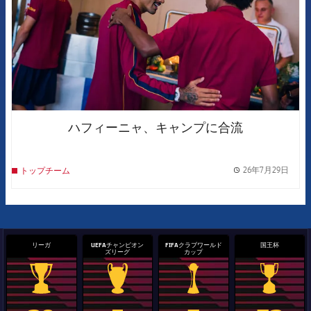
ハフィーニャ、キャンプに合流
26年7月29日
トップチーム
label.
リーガ
UEFAチャンピオン
FIFAクラブワールド
国王杯
ズリーグ
カップ
La Liga trophy
Champions League trophy
label.aria.clubworldcup
国王杯