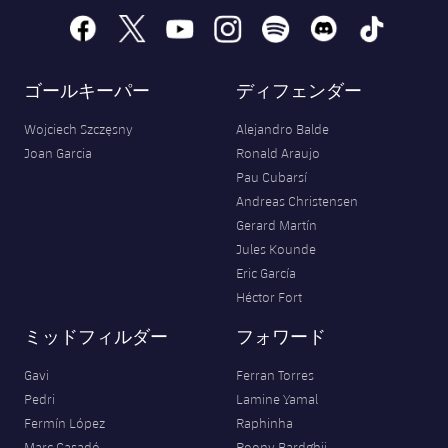
facebook
x
youtube
instagram
spotify
discord
tiktok
ゴールキーパー
ディフェンダー
Wojciech Szczęsny
Alejandro Balde
Joan Garcia
Ronald Araujo
Pau Cubarsí
Andreas Christensen
Gerard Martín
Jules Kounde
Eric García
Héctor Fort
ミッドフィルダー
フォワード
Gavi
Ferran Torres
Pedri
Lamine Yamal
Fermín López
Raphinha
Marc Casadó
Roony Bardghji