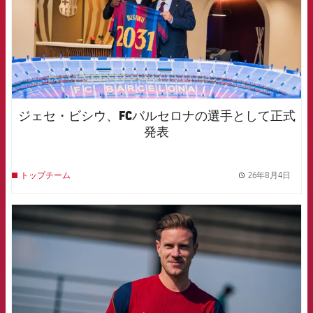
ジェセ・ビシウ、FCバルセロナの選手として正式
発表
26年8月4日
トップチーム
label.
FCB Barcelona badge