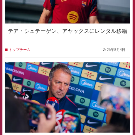
テア・シュテーゲン、アヤックスにレンタル移籍
26年8月4日
トップチーム
label.
FCB Barcelona badge