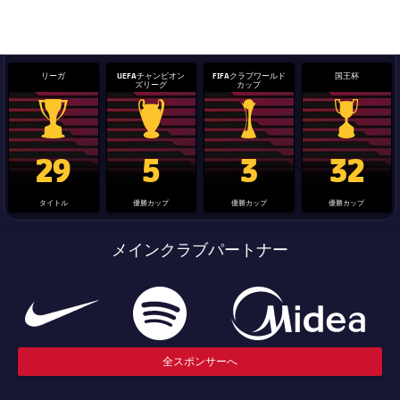
リーガ
UEFAチャンピオン
FIFAクラブワールド
国王杯
ズリーグ
カップ
La Liga trophy
Champions League trophy
label.aria.clubworldcup
国王杯
29
5
3
32
タイトル
優勝カップ
優勝カップ
優勝カップ
メインクラブパートナー
全スポンサーへ