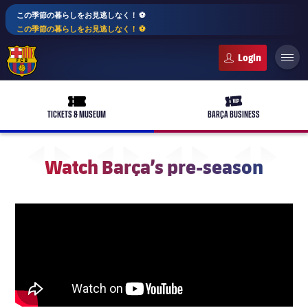
この季節の暮らしをお見逃しなく！ ⚽️
この季節の暮らしをお見逃しなく！ ⚽️
FC Barcelona club badge
ticket-full
ticket-vip
TICKETS & MUSEUM
BARÇA BUSINESS
Watch Barça’s pre-season
PLUSICON
LABEL.ARIA.PLUS
トップチーム
plusicon
label.aria.plus
女子サッカー
plusicon
label.aria.plus
バルサアカデミー
plusicon
label.aria.plus
スケジュール
バルサAtlètic
plusicon
label.aria.plus
10年毎