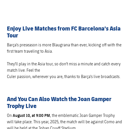
チケット
スケジュール
PLUSICON
LABEL.ARIA.PLUS
会長
plusicon
label.aria.plus
結果
チケット
トップチーム
plusicon
label.aria.plus
Enjoy Live Matches from FC Barcelona's Asia
レジェンド
プレスパス
Tour
順位表
結果
スケジュール
PLUSICON
LABEL.ARIA.PLUS
監督
Barça's preseason is more Blaugrana than ever, kicking off with the
Facilities
順位表
first team traveling to Asia.
チケット
トップチーム
plusicon
label.aria.plus
They'll play in the Asia tour, so don't miss a minute and catch every
結果
スケジュール
match live. Feel the
PLUSICON
LABEL.ARIA.PLUS
Culer passion, wherever you are, thanks to Barça's live broadcasts.
順位表
チケット
トップチーム
plusicon
label.aria.plus
And You Can Also Watch the Joan Gamper
結果
スケジュール
Trophy Live
PLUSICON
LABEL.ARIA.PLUS
順位表
チケット
On
August 10, at 9:00 PM
, the emblematic Joan Gamper Trophy
トップチーム
plusicon
label.aria.plus
will take place. This year, 2025, the match will be against Como and
will be held at the Johan Cruyff Stadium.