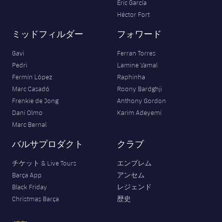
Eric García
Héctor Fort
ミッドフィルダー
フォワード
Gavi
Ferran Torres
Pedri
Lamine Yamal
Fermín López
Raphinha
Marc Casadó
Roony Bardghji
Frenkie de Jong
Anthony Gordon
Dani Olmo
Karim Adeyemi
Marc Bernal
バルサプロダクト
クラブ
チケット & Live Tours
エンブレム
Barça App
アンセム
Black Friday
レジェンド
Christmas Barça
歴史