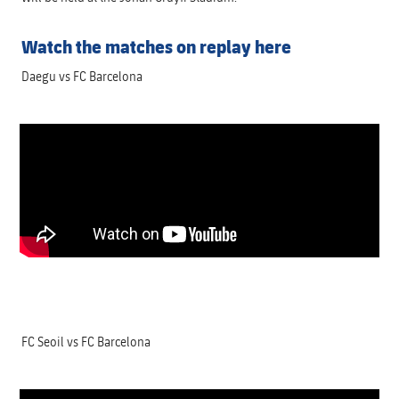
結果
スケジュール
Watch the matches on replay here
順位表
チケット
Daegu vs FC Barcelona
結果
順位表
FC Seoil vs FC Barcelona