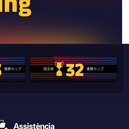
eing
3
32
優勝カップ
国王杯
優勝カップ
.clubworldcup
国王杯