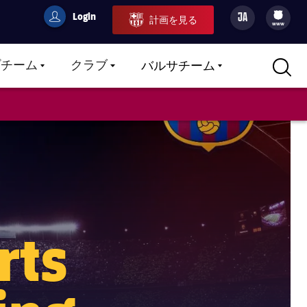
Login
JA
計画を見る
filled-badge
user
Culers
www
プチーム
クラブ
バルサチーム
LABEL.ARIA.CARETDOWN
LABEL.ARIA.CARETDOWN
LABEL.ARIA.CARETDOWN
rts