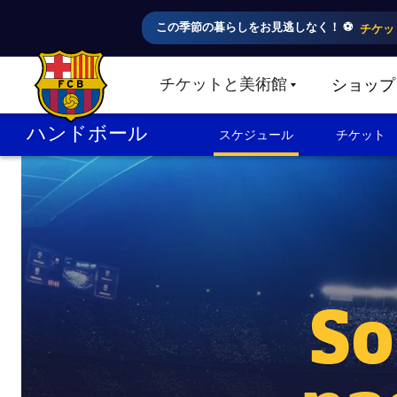
この季節の暮らしをお見逃しなく！ ⚽️
チケッ
チケットと美術館
ショップ
LABEL.SHARE.CARETDOWN
FC Barcelona club badge
ハンドボール
スケジュール
チケット
So