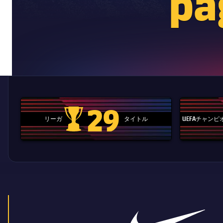
pag
29
リーガ
タイトル
UEFAチャン
La Liga trophy