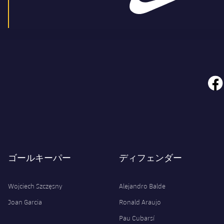
face
ゴールキーパー
ディフェンダー
Wojciech Szczęsny
Alejandro Balde
Joan Garcia
Ronald Araujo
Pau Cubarsí