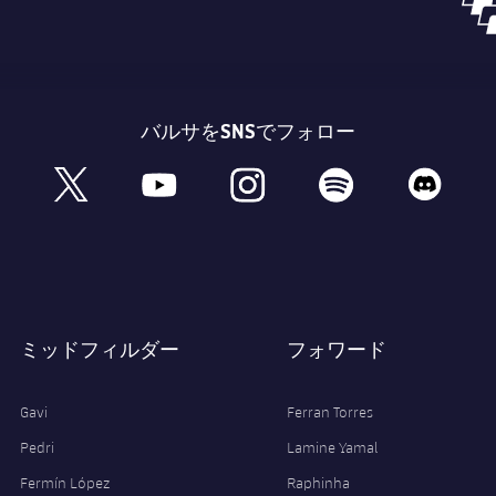
バルサをSNSでフォロー
book
x
youtube
instagram
spotify
discord
ミッドフィルダー
フォワード
Gavi
Ferran Torres
Pedri
Lamine Yamal
Fermín López
Raphinha