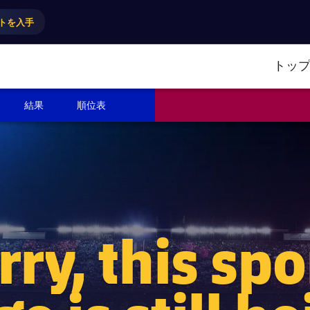
トを入手
トッ
結果
順位表
rry, this spo