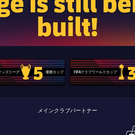
e is still b
built!
5
ピオンズリーグ
優勝カップ
FIFAクラブワールドカップ
Champions League trophy
label.aria
メインクラブパートナー