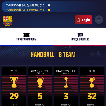
この季節の暮らしをお見逃しなく！ ⚽️
この季節の暮らしをお見逃しなく！ ⚽️
FC Barcelona club badge
ticket-full
ticket-vip
TICKETS & MUSEUM
BARÇA BUSINESS
HANDBALL - B TEAM
リーガ
UEFAチャンピオン
FIFAクラブワールド
国王杯
ズリーグ
カップ
plusicon
label.aria.plus
バルサアカデミー
La Liga trophy
Champions League trophy
label.aria.clubworldcup
国王杯
29
5
3
32
plusicon
label.aria.plus
10年毎
タイトル
優勝カップ
優勝カップ
優勝カップ