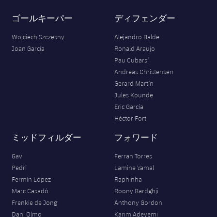
ゴールキーパー
ディフェンダー
Wojciech Szczęsny
Alejandro Balde
Joan Garcia
Ronald Araujo
Pau Cubarsí
Andreas Christensen
Gerard Martín
Jules Kounde
Eric García
Héctor Fort
ミッドフィルダー
フォワード
Gavi
Ferran Torres
Pedri
Lamine Yamal
Fermín López
Raphinha
Marc Casadó
Roony Bardghji
Frenkie de Jong
Anthony Gordon
Dani Olmo
Karim Adeyemi