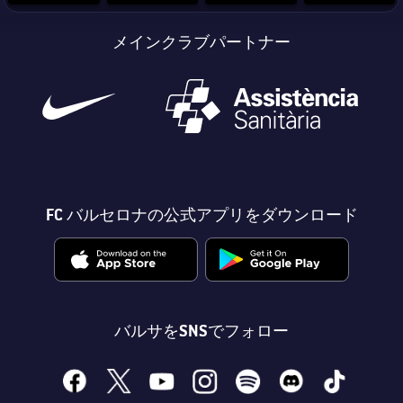
メインクラブパートナー
会長
plusicon
label.aria.plus
レジェンド
プレスパス
監督
Facilities
FC バルセロナの公式アプリをダウンロード
バルサをSNSでフォロー
facebook
x
youtube
instagram
spotify
discord
tiktok