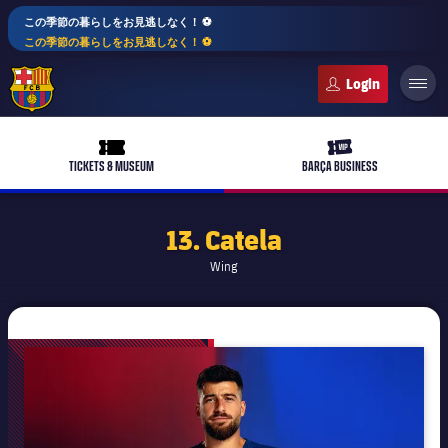
この季節の暮らしをお見逃しなく！ ⚽️
この季節の暮らしをお見逃しなく！ ⚽️
FC Barcelona club badge
ticket-full
ticket-vip
TICKETS & MUSEUM
BARÇA BUSINESS
13. Catela
Wing
plusicon
label.aria.plus
バルサアカデミー
plusicon
label.aria.plus
10年毎