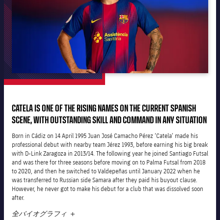
会長
plusicon
label.aria.plus
レジェンド
プレスパス
監督
Facilities
CATELA IS ONE OF THE RISING NAMES ON THE CURRENT SPANISH
SCENE, WITH OUTSTANDING SKILL AND COMMAND IN ANY SITUATION
Born in Cádiz on 14 April 1995 Juan José Camacho Pérez ‘Catela’ made his
professional debut
with nearby team Jérez 1993, before earning his big break
with D-Link Zaragoza in 2013/14. The following year he joined Santiago Futsal
and was there for three seasons before moving on to Palma Futsal from 2018
to 2020, and then he switched to Valdepeñas until January 2022 when he
was transferred to Russian side Samara after they paid his buyout clause.
However, he never got to make his debut for a club that was dissolved soon
after.
全バイオグラフィ
LABEL.ARIA.PLUS