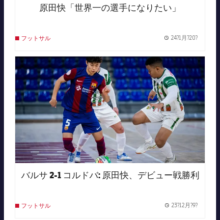
原田快「世界一の選手になりたい」
24?1月?20?
フットサル
Publish
FC Barcelona club badge
バルサ 2-1 コルドバ: 原田快、デビュー戦勝利
23?12月?9?
フットサル
Publish