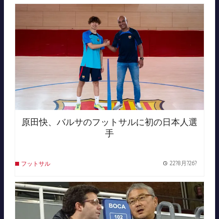
FC Barcelona club badge
原田快、バルサのフットサルに初の日本人選
手
22?8月?26?
フットサル
Publish
FC Barcelona club badge