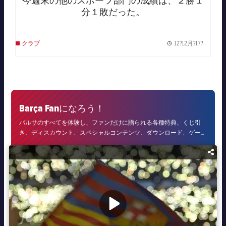
今週末の他のスポーツ部門の成績は、２勝１
分１敗だった。
12?12月?17?
クラブ
Publish
Barça Fanになろう！
バルサのすべてを体験し、ファンだけに贈られる各種特典、くじ引
き、ディスカウント、スペシャルコンテンツ、ダウンロード、ゲーム
を楽しめます。Barça Fanになってよりお得に楽しみましょう！