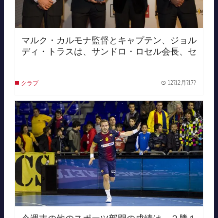
マルク・カルモナ監督とキャプテン、ジョル
ディ・トラスは、サンドロ・ロセル会長、セ
クションの責任者ハビエル・ボルダスと共に
カタルーニャスポーツのチーム賞授賞式に出
12?12月?17?
クラブ
席。
Publish
FC Barcelona club badge