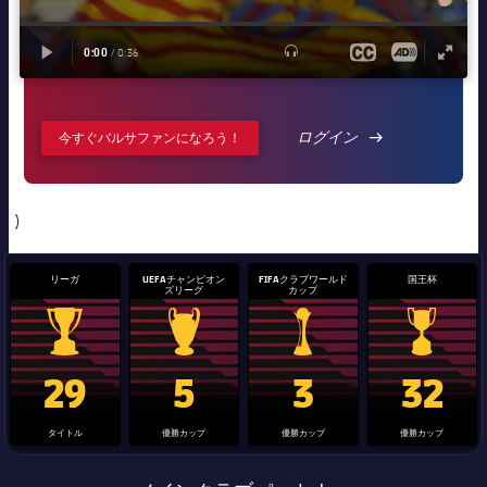
ログイン
LABEL.ARIA.A
今すぐバルサファンになろう！
)
リーガ
UEFAチャンピオン
FIFAクラブワールド
国王杯
ズリーグ
カップ
La Liga trophy
Champions League trophy
label.aria.clubworldcup
国王杯
29
5
3
32
タイトル
優勝カップ
優勝カップ
優勝カップ