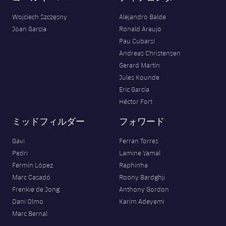
Wojciech Szczęsny
Alejandro Balde
Joan Garcia
Ronald Araujo
Pau Cubarsí
Andreas Christensen
Gerard Martín
Jules Kounde
Eric García
Héctor Fort
ミッドフィルダー
フォワード
Gavi
Ferran Torres
Pedri
Lamine Yamal
Fermín López
Raphinha
Marc Casadó
Roony Bardghji
Frenkie de Jong
Anthony Gordon
Dani Olmo
Karim Adeyemi
Marc Bernal