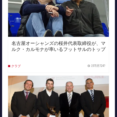
名古屋オーシャンズの桜井代表取締役が、マ
ルク・カルモナが率いるフットサルのトップ
チームの練習見学に訪れた。
15?3月?24?
クラブ
Publish
FC Barcelona club badge