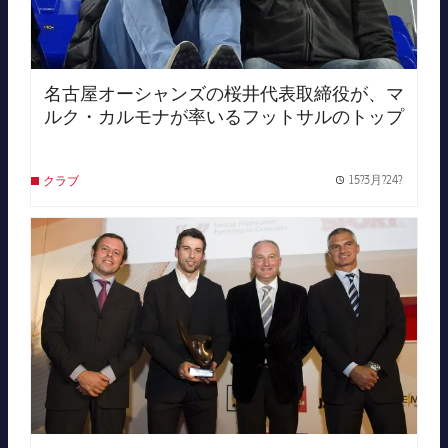
名古屋オーシャンズの桜井代表取締役が、マ
ルク・カルモナが率いるフットサルのトップ
チームの練習見学に訪れた。
15?3月?24?
クラブ
Publish
FC Barcelona club badge