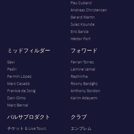
Pau Cubarsí
Andreas Christensen
Gerard Martín
Jules Kounde
Eric García
Héctor Fort
ミッドフィルダー
フォワード
Gavi
Ferran Torres
Pedri
Lamine Yamal
Fermín López
Raphinha
Marc Casadó
Roony Bardghji
Frenkie de Jong
Anthony Gordon
Dani Olmo
Karim Adeyemi
Marc Bernal
バルサプロダクト
クラブ
チケット & Live Tours
エンブレム