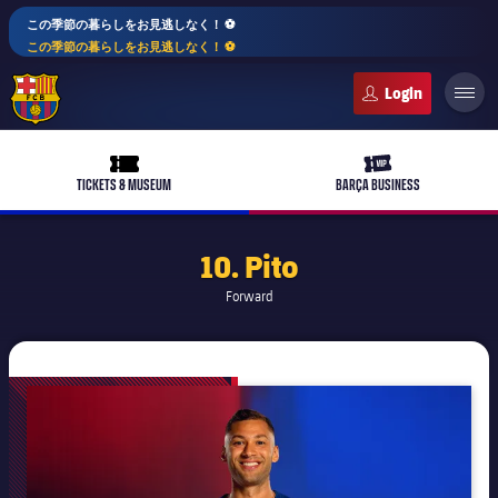
この季節の暮らしをお見逃しなく！ ⚽️
この季節の暮らしをお見逃しなく！ ⚽️
FC Barcelona club badge
ticket-full
ticket-vip
TICKETS & MUSEUM
BARÇA BUSINESS
10. Pito
Forward
plusicon
label.aria.plus
バルサアカデミー
plusicon
label.aria.plus
10年毎