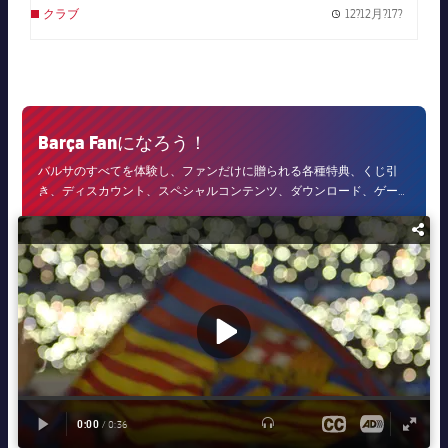
12?12月?17?
クラブ
Publish
Barça Fanになろう！
バルサのすべてを体験し、ファンだけに贈られる各種特典、くじ引
き、ディスカウント、スペシャルコンテンツ、ダウンロード、ゲーム
を楽しめます。Barça Fanになってよりお得に楽しみましょう！