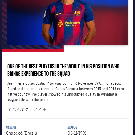
会長
plusicon
label.aria.plus
レジェンド
プレスパス
監督
Facilities
ONE OF THE BEST PLAYERS IN THE WORLD IN HIS POSITION WHO
BRINGS EXPERIENCE TO THE SQUAD
Jean Pierre Guisel Costa, ‘Pito’, was born on 6 November 1991 in Chapecó,
Brazil and started his career at Carlos Barbosa between 2013 and 2016 in his
native country. The player showed his undoubted quality in winning a
league title with the team.
全バイオグラフィ
LABEL.ARIA.PLUS
出生地
生年月日
Chapecó (Brazil)
06/11/1991