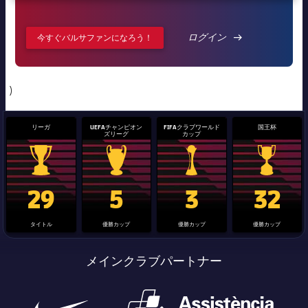
ログイン
LABEL.ARIA.A
今すぐバルサファンになろう！
)
リーガ
UEFAチャンピオン
FIFAクラブワールド
国王杯
ズリーグ
カップ
La Liga trophy
Champions League trophy
label.aria.clubworldcup
国王杯
29
5
3
32
タイトル
優勝カップ
優勝カップ
優勝カップ
メインクラブパートナー