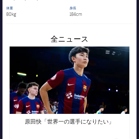
体重
身長
80kg
184cm
全ニュース
FC Barcelona club badge
原田快「世界一の選手になりたい」