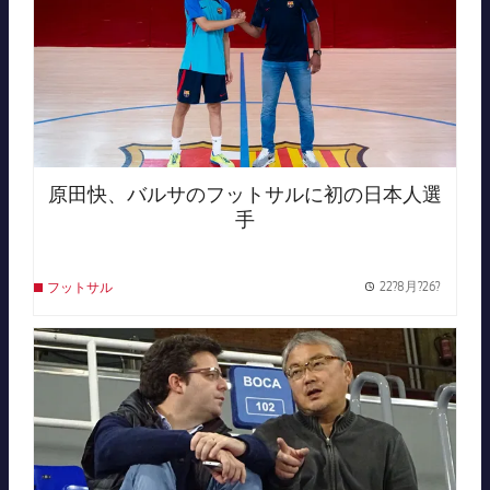
原田快、バルサのフットサルに初の日本人選
手
22?8月?26?
フットサル
Publish
FC Barcelona club badge