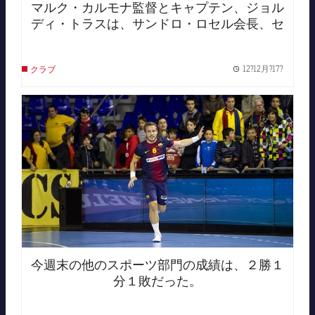
マルク・カルモナ監督とキャプテン、ジョル
ディ・トラスは、サンドロ・ロセル会長、セ
クションの責任者ハビエル・ボルダスと共に
カタルーニャスポーツのチーム賞授賞式に出
12?12月?17?
クラブ
席。
Publish
FC Barcelona club badge
今週末の他のスポーツ部門の成績は、２勝１
分１敗だった。