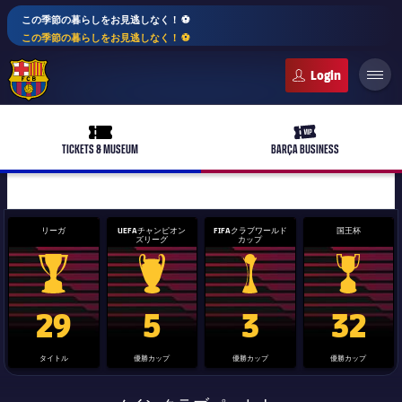
この季節の暮らしをお見逃しなく！ ⚽️
この季節の暮らしをお見逃しなく！ ⚽️
FC Barcelona club badge
ticket-full
ticket-vip
TICKETS & MUSEUM
BARÇA BUSINESS
リーガ
UEFAチャンピオン
FIFAクラブワールド
国王杯
ズリーグ
カップ
plusicon
label.aria.plus
La Liga trophy
Champions League trophy
label.aria.clubworldcup
国王杯
29
5
3
32
バルサアカデミー
plusicon
label.aria.plus
タイトル
優勝カップ
優勝カップ
優勝カップ
10年毎