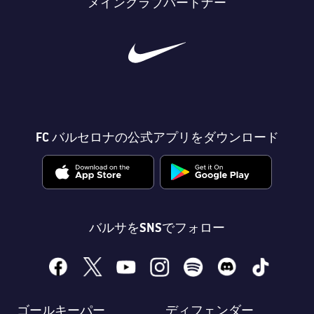
メインクラブパートナー
会長
plusicon
label.aria.plus
レジェンド
プレスパス
監督
Facilities
FC バルセロナの公式アプリをダウンロード
バルサをSNSでフォロー
facebook
x
youtube
instagram
spotify
discord
tiktok
ゴールキーパー
ディフェンダー