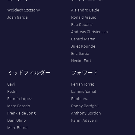
Wojciech Szczęsny
Alejandro Balde
Joan Garcia
Ronald Araujo
Pau Cubarsí
Andreas Christensen
Gerard Martín
Jules Kounde
Eric García
Héctor Fort
ミッドフィルダー
フォワード
Gavi
Ferran Torres
Pedri
Lamine Yamal
Fermín López
Raphinha
Marc Casadó
Roony Bardghji
Frenkie de Jong
Anthony Gordon
Dani Olmo
Karim Adeyemi
Marc Bernal