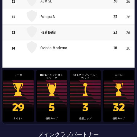
11
AEM SE
30
26
Europa A
12
Europa A
23
26
Real Betis
13
Real Betis
23
26
Oviedo Moderno
14
Oviedo Moderno
18
26
リーガ
UEFAチャンピオン
FIFAクラブワールド
国王杯
ズリーグ
カップ
La Liga trophy
Champions League trophy
label.aria.clubworldcup
国王杯
29
5
3
32
タイトル
優勝カップ
優勝カップ
優勝カップ
メインクラブパートナー