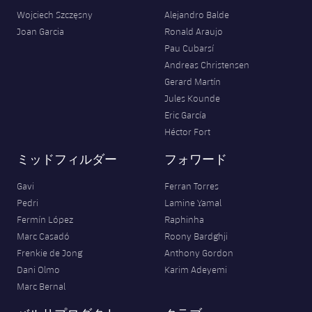
Wojciech Szczęsny
Alejandro Balde
Joan Garcia
Ronald Araujo
Pau Cubarsí
Andreas Christensen
Gerard Martín
Jules Kounde
Eric García
Héctor Fort
ミッドフィルダー
フォワード
Gavi
Ferran Torres
Pedri
Lamine Yamal
Fermín López
Raphinha
Marc Casadó
Roony Bardghji
Frenkie de Jong
Anthony Gordon
Dani Olmo
Karim Adeyemi
Marc Bernal