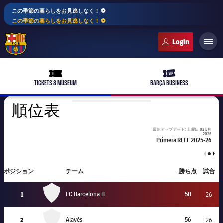
この季節の暮らしをお見逃しなく！ ⚽️
この季節の暮らしをお見逃しなく！ ⚽️
FC Barcelona club badge
ticket-full
ticket-vip
TICKETS & MUSEUM
BARÇA BUSINESS
順位表
最新アップデート: 土曜日 02 5月
2026
Primera RFEF 2025-26
Primera RFEF 2025-26
plusicon
label.aria.plus
ポジション
チーム
勝ち点
試合
FC Barcelona B
バルサアカデミー
plusicon
label.aria.plus
1
FC Barcelona B
58
26
Alavés
10年毎
2
Alavés
56
26