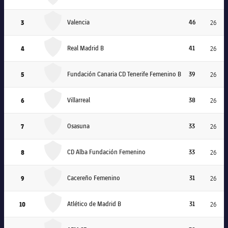
Valencia
3
Valencia
46
会長
26
plusicon
label.aria.plus
Real Madrid B
4
Real Madrid B
41
26
レジェンド
プレスパス
Fundación Canaria CD Tenerife Femenino B
5
Fundación Canaria CD Tenerife Femenino B
39
26
監督
Facilities
Villarreal
6
Villarreal
38
26
Osasuna
7
Osasuna
33
26
CD Alba Fundación Femenino
8
CD Alba Fundación Femenino
33
26
Cacereño Femenino
9
Cacereño Femenino
31
26
Atlético de Madrid B
10
Atlético de Madrid B
31
26
AEM SE