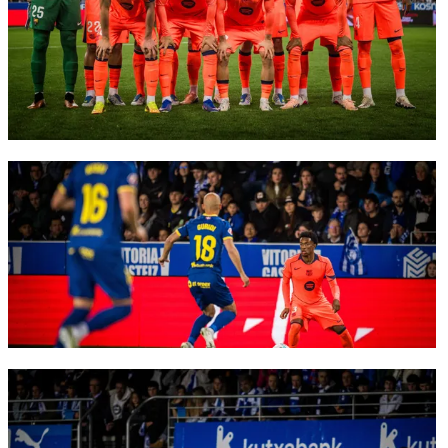
FC Barcelona club badge
FC Barcelona club badge