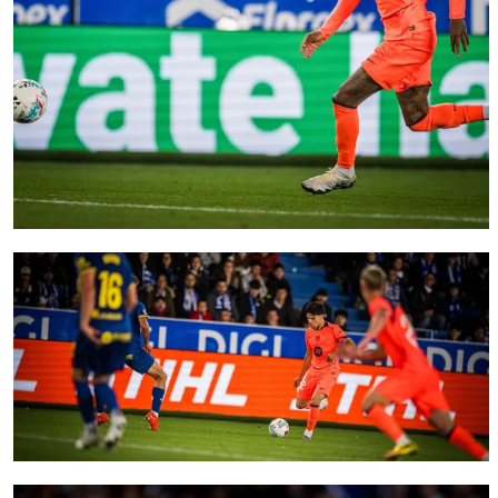
FC Barcelona club badge
FC Barcelona club badge