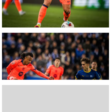
FC Barcelona club badge
FC Barcelona club badge