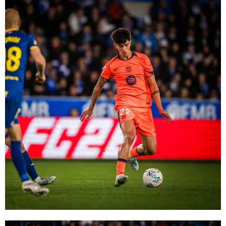
FC Barcelona club badge