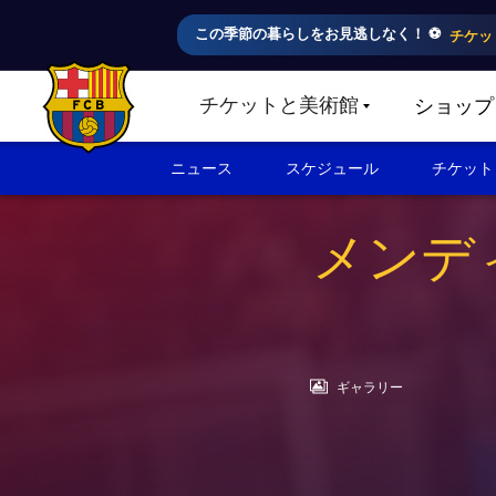
この季節の暮らしをお見逃しなく！ ⚽️
チケッ
チケットと美術館
ショップ
LABEL.SHARE.CARETDOWN
FC Barcelona club badge
ニュース
スケジュール
チケット
メンデ
LABEL.ARIA.GALLERY
ギャラリー