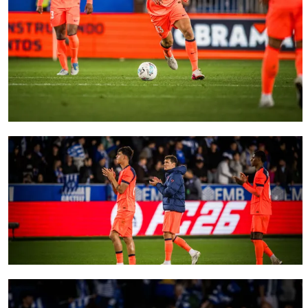
FC Barcelona club badge
FC Barcelona club badge