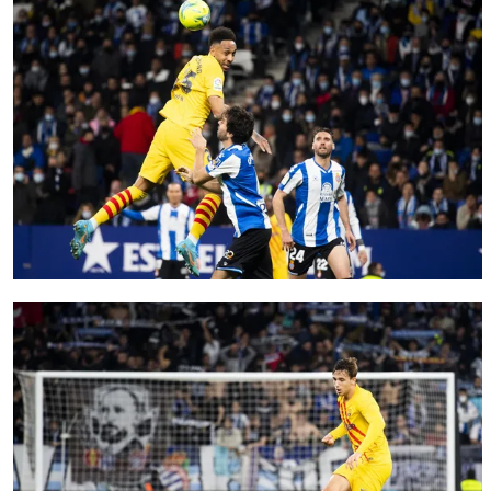
FC Barcelona club badge