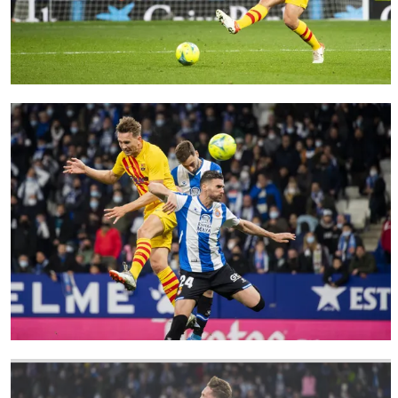
FC Barcelona club badge
FC Barcelona club badge