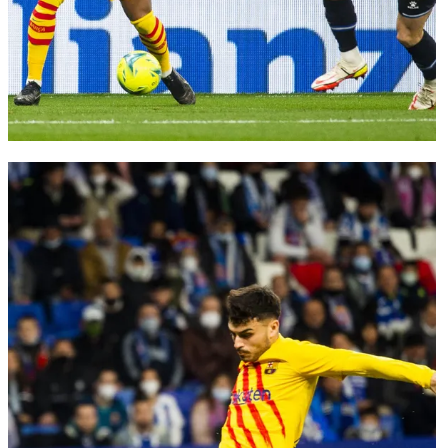
FC Barcelona club badge