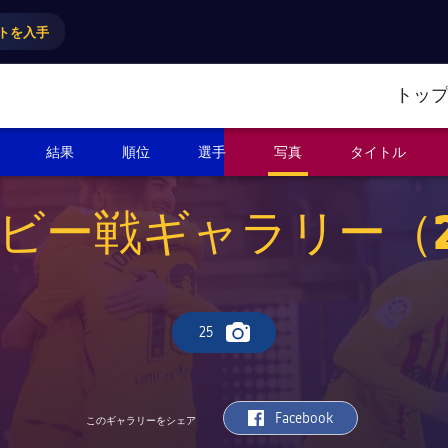
トを入手
トッ
結果
順位
選手
写真
タイトル
ビー戦ギャラリー（2
25
Camera icon
label.aria.facebook
Facebook
このギャラリーをシェア