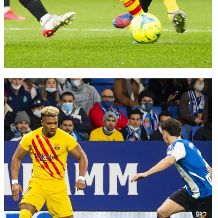
FC Barcelona club badge