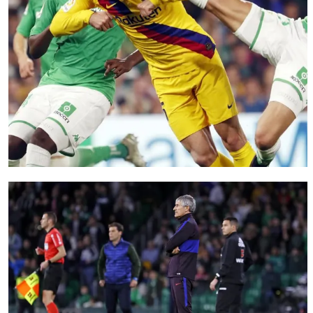
FC Barcelona club badge