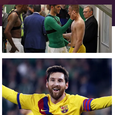
FC Barcelona club badge
FC Barcelona club badge