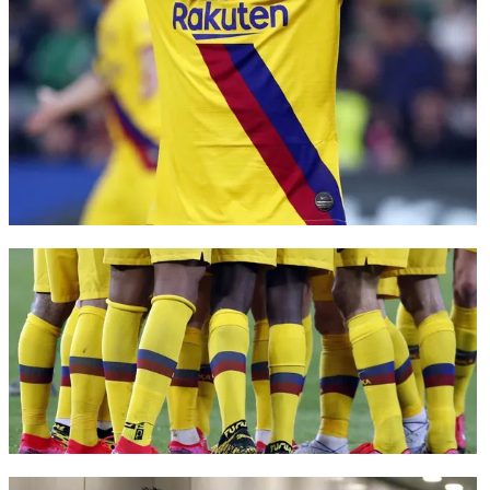
FC Barcelona club badge
FC Barcelona club badge