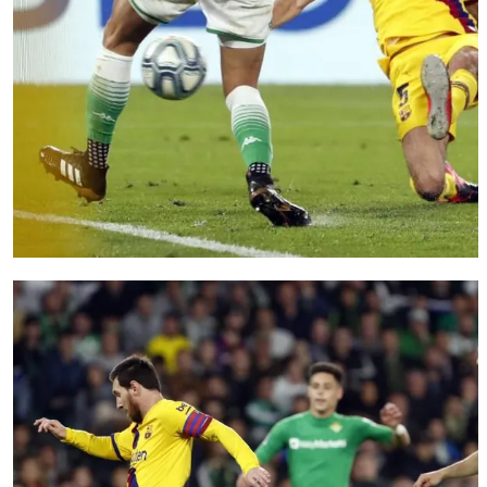
FC Barcelona club badge