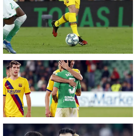
FC Barcelona club badge
FC Barcelona club badge