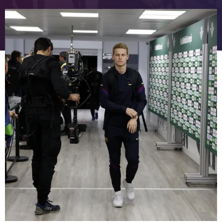
FC Barcelona club badge