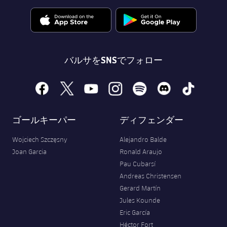
バルサをSNSでフォロー
facebook
x
youtube
instagram
spotify
discord
tiktok
ゴールキーパー
ディフェンダー
Wojciech Szczęsny
Alejandro Balde
Joan Garcia
Ronald Araujo
Pau Cubarsí
Andreas Christensen
Gerard Martín
Jules Kounde
Eric García
Héctor Fort