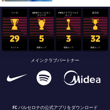
リーガ
UEFAチャンピオン
FIFAクラブワールド
国王杯
ズリーグ
カップ
La Liga trophy
Champions League trophy
label.aria.clubworldcup
国王杯
29
5
3
32
タイトル
優勝カップ
優勝カップ
優勝カップ
メインクラブパートナー
FC バルセロナの公式アプリをダウンロード