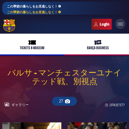
この季節の暮らしをお見逃しなく！ ⚽️
この季節の暮らしをお見逃しなく！ ⚽️
FC Barcelona club badge
ticket-full
ticket-vip
TICKETS & MUSEUM
BARÇA BUSINESS
バルサ - マンチェスターユナイ
テッド戦、別視点
PLUSICON
LABEL.ARIA.PLUS
トップチーム
plusicon
label.aria.plus
27
Camera icon
女子サッカー
LABEL.ARIA.GALLERY
ギャラリー
Published n
19?4月?17?
plusicon
label.aria.plus
バルサアカデミー
plusicon
label.aria.plus
スケジュール
バルサAtlètic
plusicon
label.aria.plus
FC Barcelona club badge
FC Barcelona club badge
10年毎