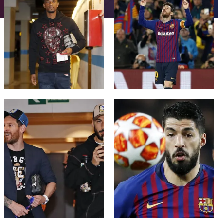
チケット
スケジュール
PLUSICON
LABEL.ARIA.PLUS
会長
plusicon
label.aria.plus
結果
チケット
トップチーム
plusicon
label.aria.plus
レジェンド
プレスパス
順位表
結果
スケジュール
PLUSICON
LABEL.ARIA.PLUS
監督
Facilities
順位表
チケット
トップチーム
plusicon
label.aria.plus
FC Barcelona club badge
FC Barcelona club badge
結果
スケジュール
PLUSICON
LABEL.ARIA.PLUS
順位表
チケット
トップチーム
plusicon
label.aria.plus
結果
スケジュール
PLUSICON
LABEL.ARIA.PLUS
順位表
チケット
トップチーム
plusicon
label.aria.plus